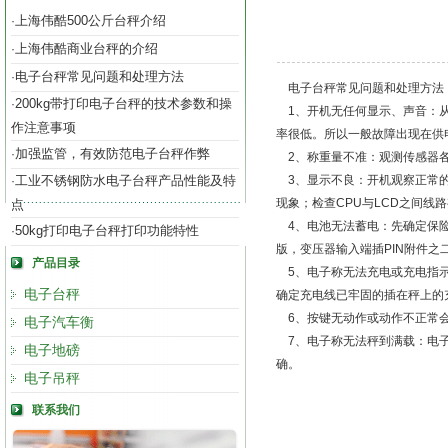
上海伟酷500公斤台秤介绍
·
上海伟酷商业台秤的介绍
·
电子台秤常见问题和处理方法
·
电子台秤常见问题和处理方法
200kg带打印电子台秤的技术参数和操
·
1、开机无任何显示、声音：从
作注意事项
率很低。所以一般故障出现在供
加强监管，有效防范电子台秤作弊
·
2、称重量不准：观测传感器各
工业不锈钢防水电子台秤产品性能及特
3、显示不良：开机观察正常的
·
现象；检查CPU与LCD之间线
点
4、电池无法蓄电：先确定保险丝
50kg打印电子台秤打印功能特性
·
版，变压器输入端插PIN附件
产品目录
5、电子称无法充电或充电指示灯
电子台秤
确定充电线已牢固的插在秤上的
6、按键无动作或动作不正常会
电子汽车衡
7、电子称无法秤到满载：电子
电子地磅
确。
电子吊秤
联系我们