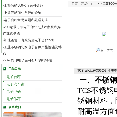
首页
>
产品中心
> > > 江苏3
上海伟酷500公斤台秤介绍
·
上海伟酷商业台秤的介绍
·
电子台秤常见问题和处理方法
·
200kg带打印电子台秤的技术参数和操
·
作注意事项
加强监管，有效防范电子台秤作弊
·
工业不锈钢防水电子台秤产品性能及特
·
点击放大
点
50kg打印电子台秤打印功能特性
·
产品目录
TCS-WK江苏300公斤不
电子台秤
一、
不锈
电子汽车衡
TCS不锈
电子地磅
电子吊秤
锈钢材料，
联系我们
耐高温方面