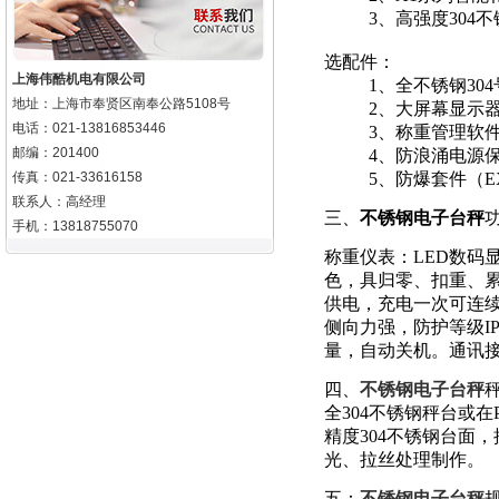
3、高强度
304
选配件：
上海伟酷机电有限公司
1、全不锈钢304
地址：上海市奉贤区南奉公路5108号
2、大屏幕显示器
电话：021-13816853446
3、称重管理软
邮编：201400
4、防浪涌电源保
传真：021-33616158
5、防爆套件（
E
联系人：高经理
三、
不锈钢电子台秤
手机：13818755070
称重仪表：LED数码
色，具归零、扣重、
供电，充电一次可连
侧向力强，防护等级
I
量，自动关机。通讯
四、
不锈钢电子台秤
全304
不锈钢秤台或在
精度
304不锈钢台面
光、拉丝处理制作。
五：
不锈钢电子台秤