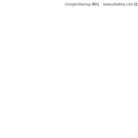
GoogleSitemap
网址：
www.shwkhq.com
技