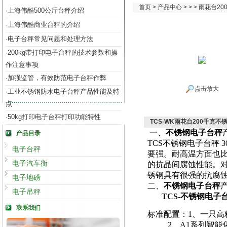
首页
>
产品中心
> > > 雨花台
上海伟酷500公斤台秤介绍
·
上海伟酷商业台秤的介绍
·
电子台秤常见问题和处理方法
·
200kg带打印电子台秤的技术参数和操
·
作注意事项
加强监管，有效防范电子台秤作弊
·
点击放大
工业不锈钢防水电子台秤产品性能及特
·
点
50kg打印电子台秤打印功能特性
·
TCS-WK雨花台200千克
一、
不锈钢电子台秤
产品目录
TCS不锈钢电子台秤
3
电子台秤
要强。耐高温方面也
电子汽车衡
的抗晶间腐蚀性能。
锈钢具有很强的抗腐
电子地磅
二、
不锈钢电子台秤
电子吊秤
TCS-
不锈钢电子
联系我们
标准配置：1、一只
2、
A1系列智能