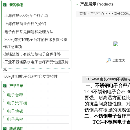
产品展示
Products
新闻动态
首页
>
产品中心
> > > 南长2
上海伟酷500公斤台秤介绍
·
上海伟酷商业台秤的介绍
·
电子台秤常见问题和处理方法
·
200kg带打印电子台秤的技术参数和操
·
作注意事项
加强监管，有效防范电子台秤作弊
·
点击放大
工业不锈钢防水电子台秤产品性能及特
·
点
50kg打印电子台秤打印功能特性
·
TCS-WK南长200kg不锈
一、
不锈钢电子台秤
产品目录
TCS不锈钢电子台秤
3
电子台秤
要强。耐高温方面也
电子汽车衡
的抗晶间腐蚀性能。
锈钢具有很强的抗腐
电子地磅
二、
不锈钢电子台秤
电子吊秤
TCS-
不锈钢电子
联系我们