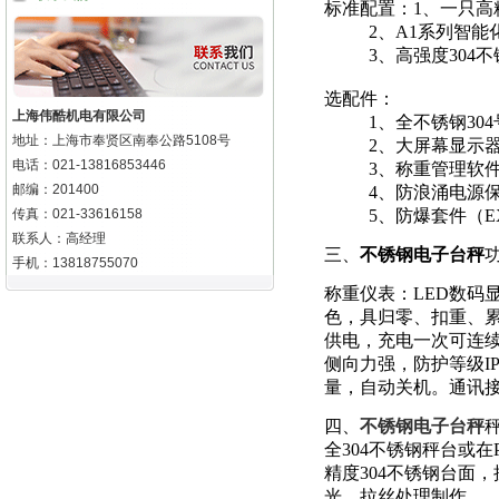
标准配置：1、一只
2、
A1系列智能
3、高强度
304
选配件：
上海伟酷机电有限公司
1、全不锈钢304
地址：上海市奉贤区南奉公路5108号
2、大屏幕显示器
电话：021-13816853446
3、称重管理软
邮编：201400
4、防浪涌电源保
传真：021-33616158
5、防爆套件（
E
联系人：高经理
三、
不锈钢电子台秤
手机：13818755070
称重仪表：LED数码
色，具归零、扣重、
供电，充电一次可连
侧向力强，防护等级
I
量，自动关机。通讯
四、
不锈钢电子台秤
全304
不锈钢秤台或在
精度
304不锈钢台面
光、拉丝处理制作。