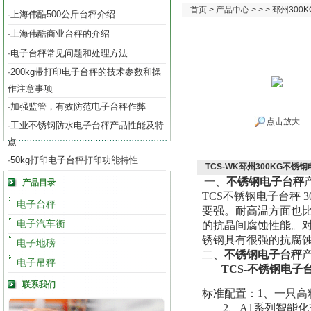
首页
>
产品中心
> > > 邳州3
上海伟酷500公斤台秤介绍
·
上海伟酷商业台秤的介绍
·
电子台秤常见问题和处理方法
·
200kg带打印电子台秤的技术参数和操
·
作注意事项
加强监管，有效防范电子台秤作弊
·
点击放大
工业不锈钢防水电子台秤产品性能及特
·
点
50kg打印电子台秤打印功能特性
·
TCS-WK邳州300KG不锈
一、
不锈钢电子台秤
产品目录
TCS
不锈钢电子台秤 
电子台秤
要强。耐高温方面也比较
电子汽车衡
的抗晶间腐蚀性能。对
锈钢具有很强的抗腐
电子地磅
二、
不锈钢电子台秤
电子吊秤
TCS-
不锈钢电子
联系我们
标准配置：1、一只
2
、A1系列智能