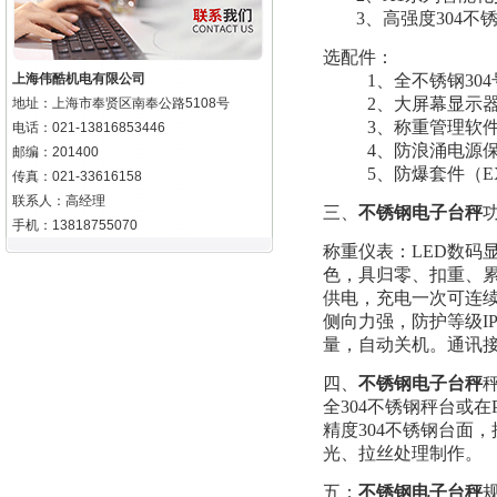
3
、高强度304
选配件：
上海伟酷机电有限公司
1
、全不锈钢30
2
、大屏幕显示器
地址：上海市奉贤区南奉公路5108号
3
、称重管理软
电话：021-13816853446
4
、防浪涌电源保
邮编：201400
5
、防爆套件（EXIB
传真：021-33616158
联系人：高经理
三、
不锈钢电子台秤
手机：13818755070
称重仪表：LED数码
色，具归零、扣重、累加
供电，充电一次可连续
侧向力强，防护等级I
量，自动关机。通讯接口
四、
不锈钢电子台秤
全304不锈钢秤台或
精度304不锈钢台面
光、拉丝处理制作。
五：
不锈钢电子台秤