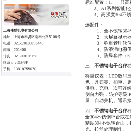
标准配置：1、一只
2
、A1系列智能
3
、高强度304
选配件：
上海伟酷机电有限公司
1
、全不锈钢30
2
、大屏幕显示器
地址：上海市奉贤区南奉公路5108号
3
、称重管理软
电话：021-13816853446
4
、防浪涌电源保
邮编：201400
5
、防爆套件（EXIB
传真：021-33616158
联系人：高经理
三、
不锈钢电子台秤
手机：13818755070
称重仪表：LED数码
色，具归零、扣重、累加
供电，充电一次可连续
侧向力强，防护等级I
量，自动关机。通讯接口
四、
不锈钢电子台秤
全304不锈钢秤台或
精度304不锈钢台面
光、拉丝处理制作。