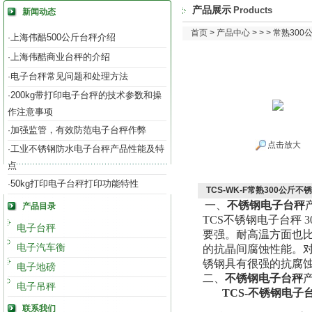
产品展示
Products
新闻动态
首页
>
产品中心
> > > 常熟3
上海伟酷500公斤台秤介绍
·
上海伟酷商业台秤的介绍
·
电子台秤常见问题和处理方法
·
200kg带打印电子台秤的技术参数和操
·
作注意事项
加强监管，有效防范电子台秤作弊
·
点击放大
工业不锈钢防水电子台秤产品性能及特
·
点
50kg打印电子台秤打印功能特性
·
TCS-WK-F常熟300公斤
一、
不锈钢电子台秤
产品目录
TCS
不锈钢电子台秤 
电子台秤
要强。耐高温方面也比较
电子汽车衡
的抗晶间腐蚀性能。对
锈钢具有很强的抗腐
电子地磅
二、
不锈钢电子台秤
电子吊秤
TCS-
不锈钢电子
联系我们