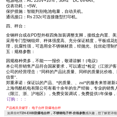
电源电压：
AC 220V+10%
，
50Hz DC 6V4Ah
。
仪表功耗：
<5W
。
保护措施：智能判别电池电量，自动关机。
通讯接口：
Rs 232c
可连接微型打印机。
四、秤台
：
全钢秤台或在
PD
型外框四角加装调整支脚
，
接线盒内置、美
采用专门型钢组焊、秤体强度高、充分保证精度
，
平板或花
理，抗腐性强
，
可选用全不锈钢材质，
经抛光
、拉丝处理制
五：规格参数：
因规格种类多，不能一一报价，敬请谅解！
{
电议
}
本公司所销售产品符合国家要求，可以通过*检定（江浙沪
公司的经营理念：“同样的产品比质量、同样的质量比价格
信誉"
.
郑重承诺：保证以的产品、*的质量、、zui*的服务来答谢
上海伟酷机电有限公司有着十余年的生产经验，专业的销售
（限江、浙、沪地区），免费安装调试，免费提供
1
年保修，
订购：
：
:
产品相关关键字：
电子台秤
防爆地台秤
如果你对
TZH-EXIB防爆地台秤，不锈钢电子秤-价格参数
感兴趣，想了解更详细