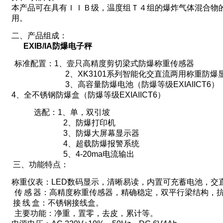
本产品可在具有ＩＩＢ级，温度组Ｔ４组的爆炸气体混合物
用。
二、产品组成：
EXIB/IA
防爆电子秤
标准配置：
1
、壹只高精度剪切梁式防爆称重传感器
2
、
XK3101
系列智能化交直流两用称重防爆
3
、高容量防爆电池（防爆等级
EXIAIICT6
）
4
、全不锈钢防爆盒（防爆等级
EXIAIICT6
）
选配：
1
、单，双引坡
2
、防爆打印机
3
、防爆大屏幕显示器
4
、超载防爆报警系统
5
、
4-20ma
电流输出
三、功能特点：
称重仪表：
LED
数码显示，清晰易读，内置可充蓄电池，交
传
感
器：高精度称重传感器，精确稳定，双平行梁结构，
接
线
盒：不
锈钢接线盒
。
主要功能：净重，置零，去皮，累计等。