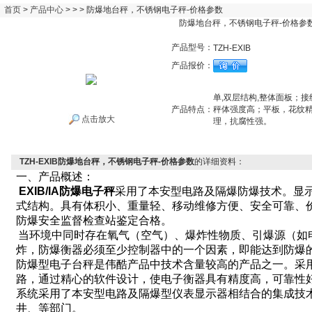
首页
>
产品中心
> > > 防爆地台秤，不锈钢电子秤-价格参数
防爆地台秤，不锈钢电子秤-价格参
产品型号：
TZH-EXIB
产品报价：
单,双层结构,整体面板；
产品特点：
秤体强度高；平板，花纹
点击放大
理，抗腐性强。
TZH-EXIB防爆地台秤，不锈钢电子秤-价格参数
的详细资料：
一、产品概述：
EXIB/IA
防爆电子秤
采用了本安型电路及隔爆防爆技术。显
式结构。具有体积小、重量轻、移动维修方便、安全可靠、
防爆安全监督检查站鉴定合格。
当环境中同时存在氧气（空气）、爆炸性物质、引爆源（如
炸，防爆衡器必须至少控制器中的一个因素，即能达到防爆
防爆型电子台秤是伟酷产品中技术含量较高的产品之一。采
路，通过精心的软件设计，使电子衡器具有精度高，可靠性
系统采用了本安型电路及隔爆型仪表显示器相结合的集成技
井、等部门。