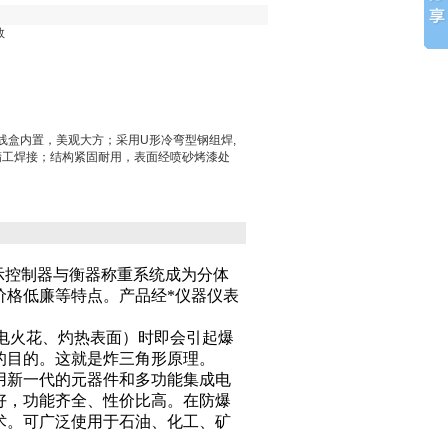
数
接线盒内置，美观大方；采用U形冷弯型钢组焊,
精工焊接；结构紧固耐用，表面经喷砂烤漆处
示控制器与衡器称重系统成为分体
价格低廉等特点。产品经*仪器仪表
电火花、灼热表面）时即会引起爆
的目的。这就是炸三角形原理。
用新一代的元器件和多功能集成电
好，
功能齐全
、性价比高。在防爆
术。可广泛使用于石油、化工、矿