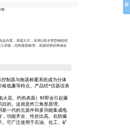
参数
接线盒内置，美观大方；采用U形冷弯型钢组焊,
精工焊接；结构紧固耐用，表面经喷砂烤漆处
示控制器与衡器称重系统成为分体
价格低廉等特点。产品经*仪器仪表
电火花、灼热表面）时即会引起爆
的目的。这就是炸三角形原理。
用新一代的元器件和多功能集成电
好，
功能齐全
、性价比高。在防爆
术。可广泛使用于石油、化工、矿