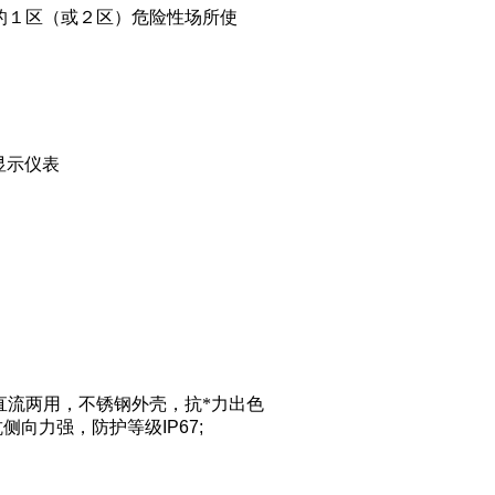
的１区（或２区）危险性场所使
显示仪表
直流两用
，
不锈钢外壳，抗*力出色
抗侧向力强，防护等级
IP67;