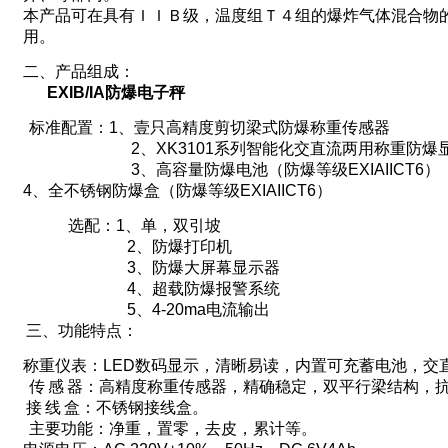
本产品可在具有ＩＩＢ级，温度组Ｔ４组的爆炸气体混合物
用。
二、产品组成：
EXIB/IA
防爆电子秤
标准配置：
1
、壹只高精度剪切梁式防爆称重传感器
2
、
XK3101
系列智能化交直流两用称重防爆
3
、高容量防爆电池（防爆等级
EXIAIICT6
）
4
、全不锈钢防爆盒（防爆等级
EXIAIICT6
）
选配：
1
、单，双引坡
2
、防爆打印机
3
、防爆大屏幕显示器
4
、超载防爆报警系统
5
、
4-20ma
电流输出
三、功能特点：
称重仪表：
LED
数码显示，清晰易读，内置可充蓄电池，交
传
感
器：高精度称重传感器，精确稳定，双平行梁结构，
接
线
盒：不
锈钢接线盒
。
主要功能：净重，置零，去皮，累计等。