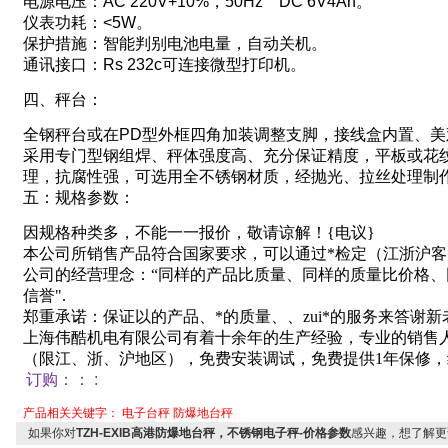
电源电压：
AC 220V+10%
，
50Hz DC 6V4Ah
。
仪表功耗：
<5W
。
保护措施：智能判别电池电量，自动关机。
通讯接口：
Rs 232c
可连接微型打印机。
四、秤台
：
全钢秤台或在
PD
型外框四角加装调整支脚
，
接线盒内置、美
采用专门型钢组焊、秤体强度高、充分保证精度
，
平板或花
理，抗腐性强
，
可选用全不锈钢材质，
经抛光
、拉丝处理制
五：规格参数：
因规格种类多，不能一一报价，敬请谅解！
{
电议
}
本公司所销售产品符合国家要求，可以通过*检定（江浙沪
公司的经营理念：“同样的产品比质量、同样的质量比价格
信誉"
.
郑重承诺：保证以的产品、*的质量、、zui*的服务来答谢
上海伟酷机电有限公司有着十余年的生产经验，专业的销售
（限江、浙、沪地区），免费安装调试，免费提供
1
年保修，
订购：
：
:
产品相关关键字：
电子台秤
防爆地台秤
如果你对
TZH-EXIB高港防爆地台秤，不锈钢电子秤-价格参数
感兴趣，想了解更