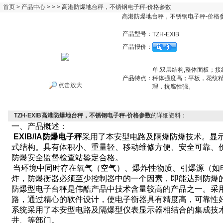
首页
>
产品中心
> > > 高港防爆地台秤，不锈钢电子秤-价格参数
高港防爆地台秤，不锈钢电子秤-价格
产品型号：
TZH-EXIB
产品报价：
单,双层结构,整体面板；
产品特点：
秤体强度高；平板，花纹
点击放大
理，抗腐性强。
TZH-EXIB高港防爆地台秤，不锈钢电子秤-价格参数
的详细资料：
一、产品概述：
EXIB/IA
防爆电子秤
采用了本安型电路及隔爆防爆技术。显
式结构。具有体积小、重量轻、移动维修方便、安全可靠、
防爆安全监督检查站鉴定合格。
当环境中同时存在氧气（空气）、爆炸性物质、引爆源（如
炸，防爆衡器必须至少控制器中的一个因素，即能达到防爆
防爆型电子台秤是伟酷产品中技术含量较高的产品之一。采
路，通过精心的软件设计，使电子衡器具有精度高，可靠性
系统采用了本安型电路及隔爆型仪表显示器相结合的集成技
井、等部门。