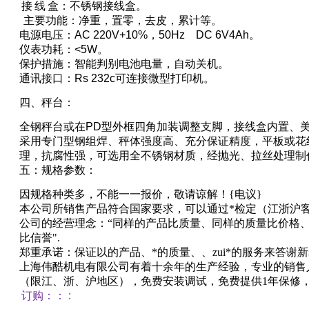
接
线
盒：不
锈钢接线盒
。
主要功能：净重，置零，去皮，累计等。
电源电压：
AC 220V+10%
，
50Hz DC 6V4Ah
。
仪表功耗：
<5W
。
保护措施：智能判别电池电量，自动关机。
通讯接口：
Rs 232c
可连接微型打印机。
四、秤台
：
全钢秤台或在
PD
型外框四角加装调整支脚
，
接线盒内置、
采用专门型钢组焊、秤体强度高、充分保证精度
，
平板或花
理，抗腐性强
，
可选用全不锈钢材质，
经抛光
、拉丝处理制
五：规格参数：
因规格种类多，不能一一报价，敬请谅解！
{
电议
}
本公司所销售产品符合国家要求，可以通过*检定（江浙沪
公司的经营理念：“同样的产品比质量、同样的质量比价格
比信誉"
.
郑重承诺：保证以的产品、*的质量、、zui*的服务来答谢
上海伟酷机电有限公司有着十余年的生产经验，专业的销售
（限江、浙、沪地区），免费安装调试，免费提供
1
年保修
订购：
：
: