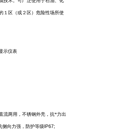
成技术。可广泛使用于石油、化
的１区（或２区）危险性场所使
显示仪表
直流两用
，
不锈钢外壳，抗*力出
抗侧向力强，防护等级
IP67;