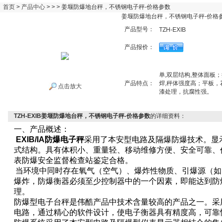
首页
>
产品中心
> > > 姜堰防爆地台秤，不锈钢电子秤-价格参数
姜堰防爆地台秤，不锈钢电子秤-价格
产品型号：
TZH-EXIB
产品报价：
单,双层结构,整体面板
产品特点：
焊,秤体强度高；平板
点击放大
漆处理，抗腐性强。
TZH-EXIB姜堰防爆地台秤，不锈钢电子秤-价格参数
的详细资料：
一、产品概述：
EXIB/IA
防爆电子秤
采用了本安型电路及隔爆防爆技术。显
式结构。具有体积小、重量轻、移动维修方便、安全可靠、
表防爆安全监督检查站鉴定合格。
当环境中同时存在氧气（空气）、爆炸性物质、引爆源（如
爆炸，防爆衡器必须至少控制器中的一个因素，即能达到防
理。
防爆型电子台秤是伟酷产品中技术含量较高的产品之一。采
电路，通过精心的软件设计，使电子衡器具有精度高，可靠