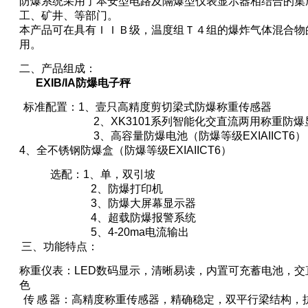
防爆系统采用了本安型电路及隔爆型仪表显示器相结合的集
工、矿井、等部门。
本产品可在具有ＩＩＢ级，温度组Ｔ４组的爆炸气体混合物
用。
二、产品组成：
EXIB/IA
防爆电子秤
标准配置：
1
、壹只高精度剪切梁式防爆称重传感器
2
、
XK3101
系列智能化交直流两用称重防爆
3
、高容量防爆电池（防爆等级
EXIAIICT6
）
4
、全不锈钢防爆盒（防爆等级
EXIAIICT6
）
选配：
1
、单，双引坡
2
、防爆打印机
3
、防爆大屏幕显示器
4
、超载防爆报警系统
5
、
4-20ma
电流输出
三、功能特点：
称重仪表：
LED
数码显示，清晰易读，内置可充蓄电池，交
色
传
感
器：高精度称重传感器，精确稳定，双平行梁结构，