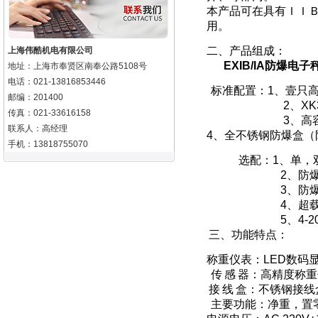
本产品可在具有ＩＩ
用。
二、产品组成：
上海伟酷机电有限公司
EXIB/IA
防爆电子
地址：上海市奉贤区南奉公路5108号
电话：021-13816853446
标准配置：
1
、壹只
邮编：201400
2
、
XK
传真：021-33616158
3
、高
联系人：高经理
4
、全不锈钢防爆盒（
手机：13818755070
选配：
1
、单，
2
、防
3
、防
4
、超
5
、
4-2
三、功能特点：
称重仪表：
LED
数码
传
感
器：高精度称重
接
线
盒：不
锈钢接线
主要功能：净重，置