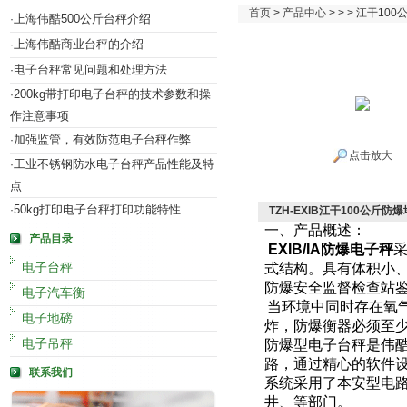
首页
>
产品中心
> > > 江干1
上海伟酷500公斤台秤介绍
·
上海伟酷商业台秤的介绍
·
电子台秤常见问题和处理方法
·
200kg带打印电子台秤的技术参数和操
·
作注意事项
加强监管，有效防范电子台秤作弊
·
点击放大
工业不锈钢防水电子台秤产品性能及特
·
点
50kg打印电子台秤打印功能特性
·
TZH-EXIB江干100公斤
一、产品概述：
产品目录
EXIB/IA
防爆电子秤
电子台秤
式结构。具有体积小
防爆安全监督检查站
电子汽车衡
当环境中同时存在氧
电子地磅
炸，防爆衡器必须至
电子吊秤
防爆型电子台秤是伟
路，通过精心的软件
联系我们
系统采用了本安型电
井、等部门。