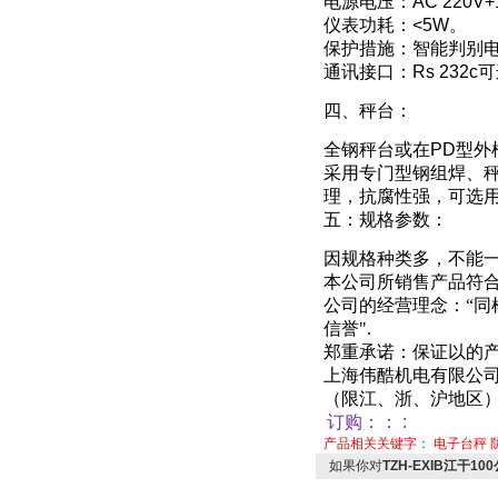
电源电压：
AC 220V
仪表功耗：
<5W
。
保护措施：智能判别
通讯接口：
Rs 232c
可
四、秤台
：
全钢秤台或在
PD
型外
采用专门型钢组焊、
理，抗腐性强
，
可选
五：规格参数：
因规格种类多，不能
本公司所销售产品符
公司的经营理念：“
信誉"
.
郑重承诺：保证以的产
上海伟酷机电有限公
（限江、浙、沪地区
订购：
：
:
产品相关关键字：
电子台秤
如果你对
TZH-EXIB江干