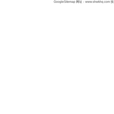
GoogleSitemap
网址：
www.shwkhq.com
技