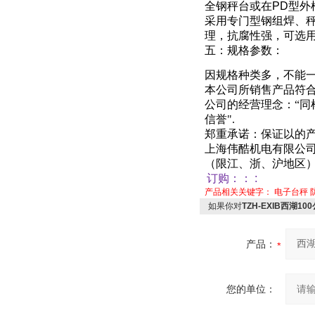
全钢秤台或在
PD
型外
采用专门型钢组焊、
理，抗腐性强
，
可选
五：规格参数：
因规格种类多，不能
本公司所销售产品符
公司的经营理念：“
信誉"
.
郑重承诺：保证以的产
上海伟酷机电有限公
（限江、浙、沪地区
订购：
：
:
产品相关关键字：
电子台秤
如果你对
TZH-EXIB西湖
产品：
您的单位：