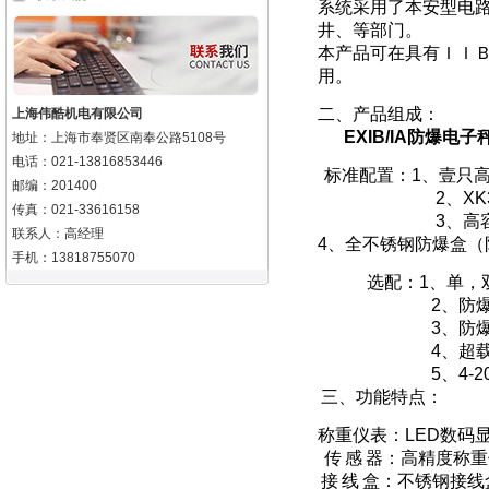
系统采用了本安型电
井、等部门。
本产品可在具有ＩＩ
用。
二、产品组成：
上海伟酷机电有限公司
EXIB/IA
防爆电子
地址：上海市奉贤区南奉公路5108号
电话：021-13816853446
标准配置：
1
、壹只
邮编：201400
2
、
XK
传真：021-33616158
3
、高
联系人：高经理
4
、全不锈钢防爆盒（
手机：13818755070
选配：
1
、单，
2
、防
3
、防
4
、超
5
、
4-2
三、功能特点：
称重仪表：
LED
数码
传
感
器：高精度称重
接
线
盒：不
锈钢接线