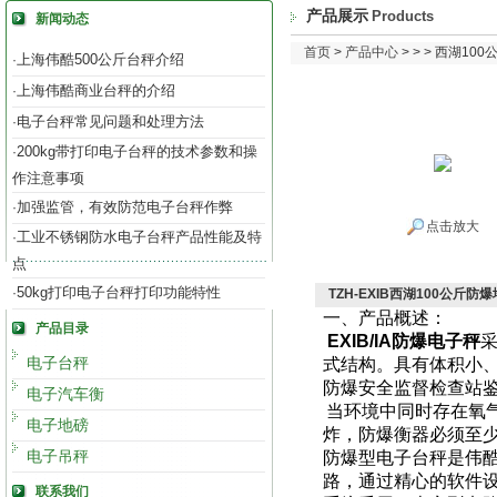
产品展示
Products
新闻动态
首页
>
产品中心
> > > 西湖1
上海伟酷500公斤台秤介绍
·
上海伟酷商业台秤的介绍
·
电子台秤常见问题和处理方法
·
200kg带打印电子台秤的技术参数和操
·
作注意事项
加强监管，有效防范电子台秤作弊
·
点击放大
工业不锈钢防水电子台秤产品性能及特
·
点
50kg打印电子台秤打印功能特性
·
TZH-EXIB西湖100公斤
一、产品概述：
产品目录
EXIB/IA
防爆电子秤
电子台秤
式结构。具有体积小
防爆安全监督检查站
电子汽车衡
当环境中同时存在氧
电子地磅
炸，防爆衡器必须至
电子吊秤
防爆型电子台秤是伟
路，通过精心的软件
联系我们