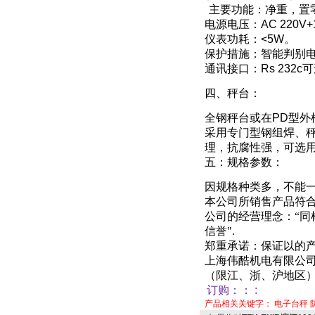
主要功能：净重，置
电源电压：
AC 220V
仪表功耗：
<5W
。
保护措施：智能判别
通讯接口：
Rs 232c
可
四、秤台
：
全钢秤台或在
PD
型外
采用专门型钢组焊、
理，抗腐性强
，
可选
五：规格参数：
因规格种类多，不能
本公司所销售产品符
公司的经营理念：“
信誉"
.
郑重承诺：保证以的产
上海伟酷机电有限公
（限江、浙、沪地区
订购：
：
:
产品相关关键字：
电子台秤