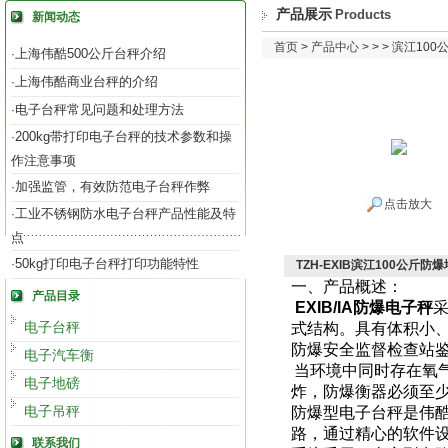
产品展示
Products
新闻动态
首页
>
产品中心
> > > 滨江1
上海伟酷500公斤台秤介绍
·
上海伟酷商业台秤的介绍
·
电子台秤常见问题和处理方法
·
200kg带打印电子台秤的技术参数和操
·
作注意事项
加强监管，有效防范电子台秤作弊
·
点击放大
工业不锈钢防水电子台秤产品性能及特
·
点
50kg打印电子台秤打印功能特性
·
TZH-EXIB滨江100公斤
一、产品概述：
产品目录
EXIB/IA
防爆电子秤
电子台秤
式结构。具有体积小
防爆安全监督检查站
电子汽车衡
当环境中同时存在氧
电子地磅
炸，防爆衡器必须至
电子吊秤
防爆型电子台秤是伟
路，通过精心的软件
联系我们