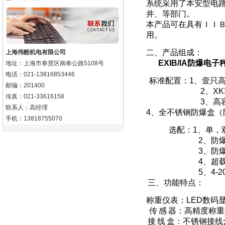
系统采用了本安型电
井、等部门。
本产品可在具有ＩＩ
用。
二、产品组成：
上海伟酷机电有限公司
EXIB/IA
防爆电子
地址：上海市奉贤区南奉公路5108号
电话：021-13816853446
标准配置：
1
、壹只
邮编：201400
2
、
XK
传真：021-33616158
3
、高
联系人：高经理
4
、全不锈钢防爆盒（
手机：13818755070
选配：
1
、单，
2
、防
3
、防
4
、超
5
、
4-2
三、功能特点：
称重仪表：
LED
数码
传
感
器：高精度称重
接
线
盒：不
锈钢接线