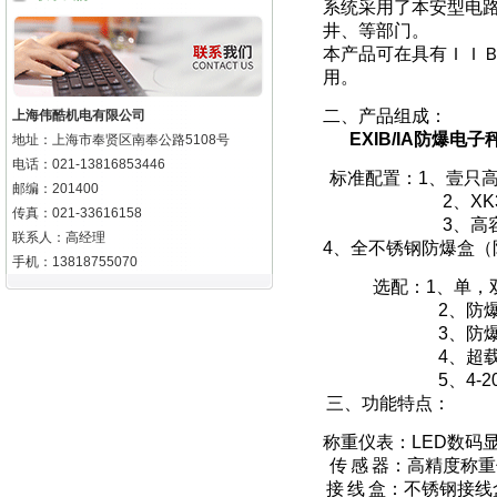
系统采用了本安型电
井、等部门。
本产品可在具有ＩＩ
用。
二、产品组成：
上海伟酷机电有限公司
EXIB/IA
防爆电子
地址：上海市奉贤区南奉公路5108号
电话：021-13816853446
标准配置：
1
、壹只
邮编：201400
2
、
XK
传真：021-33616158
3
、高
联系人：高经理
4
、全不锈钢防爆盒（
手机：13818755070
选配：
1
、单，
2
、防
3
、防
4
、超
5
、
4-2
三、功能特点：
称重仪表：
LED
数码
传
感
器：高精度称重
接
线
盒：不
锈钢接线