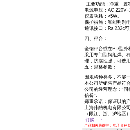
主要功能：净重，置
电源电压：
AC 220V
仪表功耗：
<5W
。
保护措施：智能判别
通讯接口：
Rs 232c
可
四、秤台
：
全钢秤台或在
PD
型外
采用专门型钢组焊、
理，抗腐性强
，
可选
五：规格参数：
因规格种类多，不能
本公司所销售产品符
公司的经营理念：“
信誉"
.
郑重承诺：保证以的产
上海伟酷机电有限公
（限江、浙、沪地区
订购：
：
:
产品相关关键字：
电子台秤