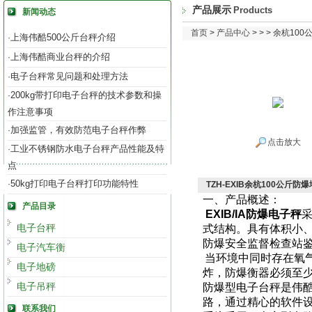
产品展示
Products
新闻动态
首页
>
产品中心
> > > 余杭1
上海伟酷500公斤台秤介绍
·
上海伟酷商业台秤的介绍
·
电子台秤常见问题和处理方法
·
200kg带打印电子台秤的技术参数和操
·
作注意事项
加强监管，有效防范电子台秤作弊
·
点击放大
工业不锈钢防水电子台秤产品性能及特
·
点
50kg打印电子台秤打印功能特性
·
TZH-EXIB余杭100公斤
一、产品概述：
产品目录
EXIB/IA
防爆电子秤
电子台秤
式结构。具有体积小
防爆安全监督检查站
电子汽车衡
当环境中同时存在氧
电子地磅
炸，防爆衡器必须至
电子吊秤
防爆型电子台秤是伟
路，通过精心的软件
联系我们