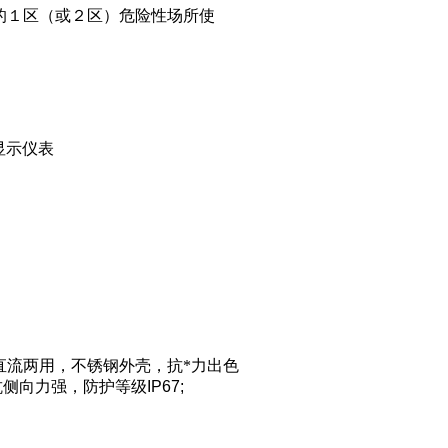
的１区（或２区）危险性场所使
显示仪表
直流两用
，
不锈钢外壳，抗*力出色
抗侧向力强，防护等级
IP67;