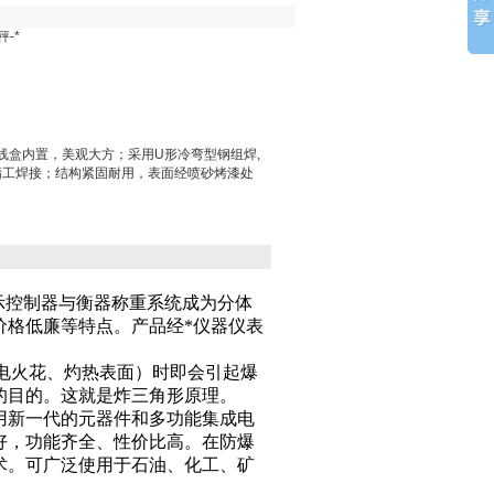
-*
接线盒内置，美观大方；采用U形冷弯型钢组焊,
精工焊接；结构紧固耐用，表面经喷砂烤漆处
示控制器与衡器称重系统成为分体
价格低廉等特点。产品经*仪器仪表
电火花、灼热表面）时即会引起爆
的目的。这就是炸三角形原理。
用新一代的元器件和多功能集成电
好，功能齐全、性价比高。在防爆
术。可广泛使用于石油、化工、矿