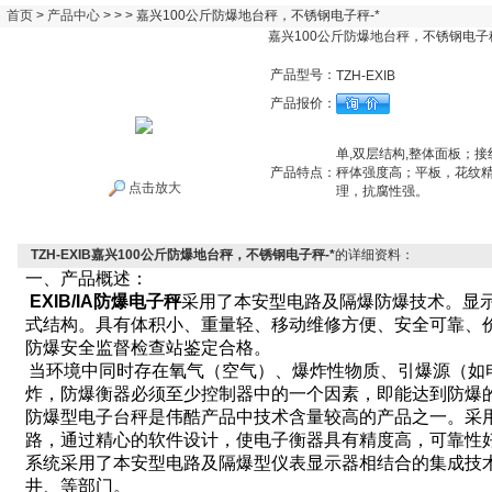
首页
>
产品中心
> > > 嘉兴100公斤防爆地台秤，不锈钢电子秤-*
嘉兴100公斤防爆地台秤，不锈钢电子秤
产品型号：
TZH-EXIB
产品报价：
单,双层结构,整体面板；
产品特点：
秤体强度高；平板，花纹
点击放大
理，抗腐性强。
TZH-EXIB嘉兴100公斤防爆地台秤，不锈钢电子秤-*
的详细资料：
一、产品概述：
EXIB/IA
防爆电子秤
采用了本安型电路及隔爆防爆技术。显
式结构。具有体积小、重量轻、移动维修方便、安全可靠、
防爆安全监督检查站鉴定合格。
当环境中同时存在氧气（空气）、爆炸性物质、引爆源（如
炸，防爆衡器必须至少控制器中的一个因素，即能达到防爆
防爆型电子台秤是伟酷产品中技术含量较高的产品之一。采
路，通过精心的软件设计，使电子衡器具有精度高，可靠性
系统采用了本安型电路及隔爆型仪表显示器相结合的集成技
井、等部门。