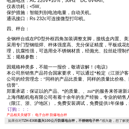
电源电压：
AC 220V+10%
，
50Hz DC 6V4Ah
。
仪表功耗：
<5W
。
保护措施：智能判别电池电量，自动关机。
通讯接口：
Rs 232c
可连接微型打印机。
四、秤台
：
全钢秤台或在
PD
型外框四角加装调整支脚
，
接线盒内置、美
采用专门型钢组焊、秤体强度高、充分保证精度
，
平板或花
理，抗腐性强
，
可选用全不锈钢材质，
经抛光
、拉丝处理制
五：规格参数：
因规格种类多，不能一一报价，敬请谅解！
{
电议
}
本公司所销售产品符合国家要求，可以通过*检定（江浙沪
公司的经营理念：“同样的产品比质量、同样的质量比价格
信誉"
.
郑重承诺：保证以的产品、*的质量、、zui*的服务来答谢
上海伟酷机电有限公司有着十余年的生产经验，专业的销售
（限江、浙、沪地区），免费安装调试，免费提供
1
年保修，
订购：
：
:
产品相关关键字：
电子台秤
防爆地台秤
如果你对
TZH-EXIB嘉兴100公斤防爆地台秤，不锈钢电子秤-*
感兴趣，想了解