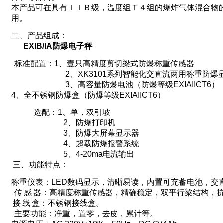
本产品可在具有ＩＩＢ级，温度组Ｔ４组的爆炸气体混合物
用。
二、产品组成：
EXIB/IA
防爆电子秤
标准配置：
1
、壹只高精度剪切梁式防爆称重传感器
2
、
XK3101
系列智能化交直流两用称重防爆
3
、高容量防爆电池（防爆等级
EXIAIICT6
）
4
、全不锈钢防爆盒（防爆等级
EXIAIICT6
）
选配：
1
、单，双引坡
2
、防爆打印机
3
、防爆大屏幕显示器
4
、超载防爆报警系统
5
、
4-20ma
电流输出
三、功能特点：
称重仪表：
LED
数码显示，清晰易读，内置可充蓄电池，交
传
感
器：高精度称重传感器，精确稳定，双平行梁结构，
接
线
盒：不
锈钢接线盒
。
主要功能：净重，置零，去皮，累计等。