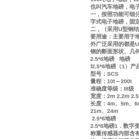
也叫汽车地磅，电
一，按照功能可细
字式电子地磅，固
二，（采用
U
型钢结
要用途：主要用于
外广泛采用的都是
U
钢的断面形状、几
2.5*6
地磅
地磅
Ⅰ
2.5*6
地磅（
1
）产
型号：
SCS
量程：
10t
～
200t
准确度等级：
III
级
宽度：
2m
2.2m
2.
长度：
4m
、
5m
、
6
21m
、
24m
2.5*6
地磅
2.5*6
地磅
1
．数字
称重传感器内部含