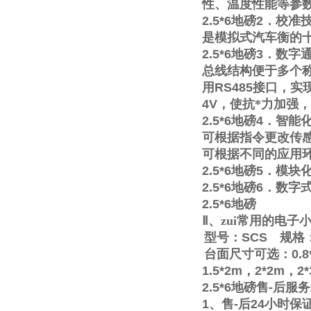
性、温度性能等参
2.5*6
地磅
2
．校准
是模拟式汽车衡的
2.5*6
地磅
3
．数字
总线结构便于多个称
用
RS485
接口，实
4V
，使抗*力加强
2.5*6
地磅
4
．智能
可根据指令更改传
可根据不同的应用
2.5*6
地磅
5
．模块
2.5*6
地磅
6
．数字
2.5*6
地磅
Ⅱ
、zui常用的电
型号：
SCS
规格
台面尺寸可选：
0.8
1.5*2m
，
2*2m
，
2
2.5*6
地磅售
-
后服务
1
、售
-
后
24
小时保