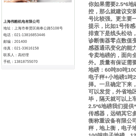
你如果需要
2.5*6
地
控，那么就建议安
号比较强。更主要
上海伟酷机电有限公司
提示，比如
1
号传感
地址：上海市奉贤区南奉公路5108号
排查下是线头松动
电话：021-13816853446
诊断衡器零点数值
邮编：201400
感器通讯变化的能
传真：021-33616158
专卖地磅的，面向
联系人：高经理
手机：13818755070
外。质量有保证需
地磅：
60
吨
80
吨
10
电子秤
+
小地磅
1
吨
2
择。一旦确定下来
可以发货，外省地
毕，隔天就可以上
2.5*6
地磅我们提供
传感器，远销其它
衡称重设备有限公
秤，地上衡，电子
100
吨电子地磅，
1