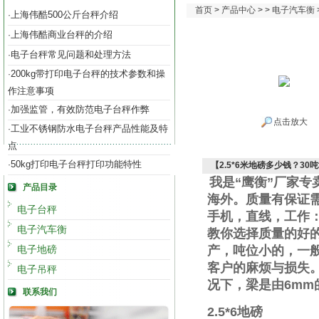
首页
>
产品中心
> >
电子汽车衡
上海伟酷500公斤台秤介绍
·
上海伟酷商业台秤的介绍
·
电子台秤常见问题和处理方法
·
200kg带打印电子台秤的技术参数和操
·
作注意事项
加强监管，有效防范电子台秤作弊
·
点击放大
工业不锈钢防水电子台秤产品性能及特
·
点
50kg打印电子台秤打印功能特性
·
【2.5*6米地磅多少钱？3
我是“鹰衡”厂家
产品目录
海外。质量有保证
电子台秤
手机
，直线
，工作
电子汽车衡
教你选择质量的好
电子地磅
产，吨位小的，一
客户的麻烦与损失
电子吊秤
况下，梁是由
6mm
联系我们
2.5*6
地磅