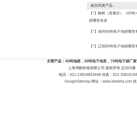
相关同类产品：
【*】榆树（质量好）（60吨
磅哪里有卖
【*】池州80吨电子地磅哪里
【*】辽阳80吨电子地磅哪里
主营产品：
40吨地磅，30吨电子地泵，70吨电子磅厂
上海伟酷机电有限公司 版权所有 总访问量
电话：021-13816853446 传真：021-33616
GoogleSitemap
网址：
www.shwkhq.com
技