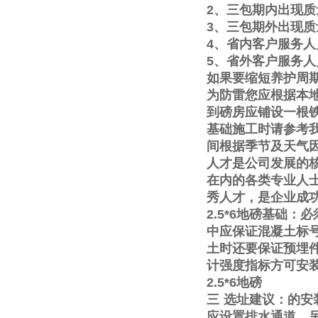
2
、三包期内出现质
3
、三包期外出现质
4
、省内客户服务人
5
、省外客户服务人
如果要缩短养护周
为防雷您应根据本
到磅房应铺设一根
基础施工时请参考
间根据季节及天气
人才是公司发展的
在内的各类专业人
秀人才，是企业成
2.5*6
地磅基础：必
中应保证混凝土标
土时还要保证预埋
计强度指标方可安
2.5*6
地磅
三
选址建议：的安
应设置排水通道。