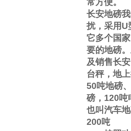
常方便。
长安地磅我
扰，采用
U
它多个国家
要的地磅。
及销售
长安
台秤，地上
50
吨地磅
磅，
120
吨
也叫汽车地
200
吨