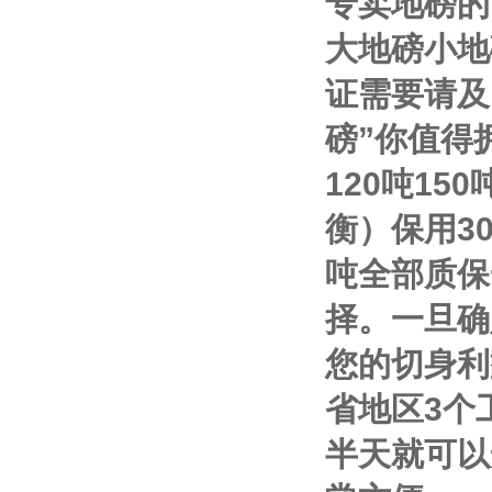
专卖地磅的
大地磅小地
证需要请及
磅
”
你值得
120
吨
150
衡）保用
3
吨全部质保
择。一旦确
您的切身利
省地区
3
个
半天就可以