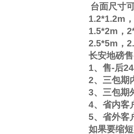
台面尺寸
1.2*1.2m
1.5*2m
，
2
2.5*5m
，
2
长安地磅售
1
、售
-
后
24
2
、三包期
3
、三包期
4
、省内客
5
、省外客
如果要缩短