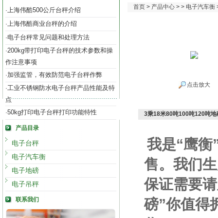
首页
>
产品中心
> >
电子汽车衡
上海伟酷500公斤台秤介绍
·
上海伟酷商业台秤的介绍
·
电子台秤常见问题和处理方法
·
200kg带打印电子台秤的技术参数和操
·
作注意事项
加强监管，有效防范电子台秤作弊
·
点击放大
工业不锈钢防水电子台秤产品性能及特
·
点
50kg打印电子台秤打印功能特性
·
3乘18米80吨100吨120吨
产品目录
我是“鹰衡
电子台秤
电子汽车衡
售。我们生
电子地磅
保证需要请
电子吊秤
联系我们
磅”你值得