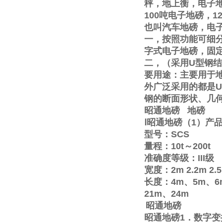
秤，地上衡，电子
100
吨电子地磅，
1
也叫汽车地磅，电
一，按照功能可细
字式电子地磅，固
二，（采用
U
型钢结
要用途：主要用于
外广泛采用的都是
U
钢的断面形状、几
昭通地磅
地磅
Ⅰ
昭通地磅（
1
）产
型号：
SCS
量程：
10t
～
200t
准确度等级：
III
级
宽度：
2m
2.2m
2.
长度：
4m
、
5m
、
6
21m
、
24m
昭通地磅
昭通地磅
1
．数字变