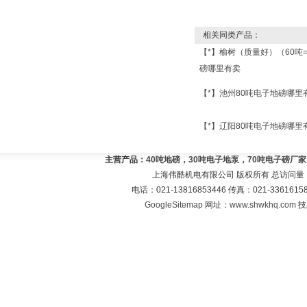
相关同类产品：
【*】榆树（质量好）（60吨
磅哪里有卖
【*】池州80吨电子地磅哪里
【*】辽阳80吨电子地磅哪里
主营产品：
40吨地磅，30吨电子地泵，70吨电子磅厂
上海伟酷机电有限公司 版权所有 总访问量
电话：021-13816853446 传真：021-33616
GoogleSitemap
网址：
www.shwkhq.com
技