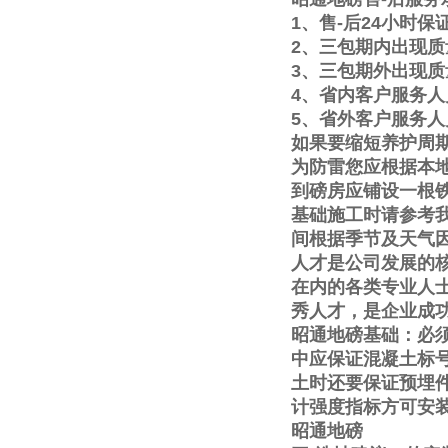
1
、售
-
后
24
小时保
2
、三包期内出现质
3
、三包期外出现质
4
、省内客户服务人
5
、省外客户服务人
如果要缩短养护周
为防雷您应根据本
到磅房应铺设一根
基础施工时请参考
间根据季节及天气
人才是公司发展的
在内的各类专业人
秀人才，是企业成
昭通地磅基础：必
中应保证混凝土标
土时还要保证预埋
计强度指标方可安
昭通地磅