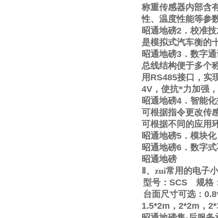
称重传感器内部含
性、温度性能等参
昭通地磅
2
．校准技
是模拟式汽车衡的
昭通地磅
3
．数字通
总线结构便于多个称
用
RS485
接口，实
4V
，使抗*力加强
昭通地磅
4
．智能化
可根据指令更改传
可根据不同的应用
昭通地磅
5
．模块化
昭通地磅
6
．数字式
昭通地磅
Ⅱ
、zui常用的电
型号：
SCS
规格
台面尺寸可选：
0.8
1.5*2m
，
2*2m
，
2
昭通地磅售
-
后服务