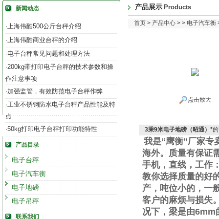
产品展示
Products
新闻动态
首页
>
产品中心
> >
电子汽车衡
上海伟酷500公斤台秤介绍
·
上海伟酷商业台秤的介绍
·
电子台秤常见问题和处理方法
·
200kg带打印电子台秤的技术参数和操
·
作注意事项
加强监管，有效防范电子台秤作弊
·
点击放大
工业不锈钢防水电子台秤产品性能及特
·
点
50kg打印电子台秤打印功能特性
·
3乘9米电子地磅（昭通）*
的
我是“鹰衡”厂家
产品目录
海外。质量有保证
电子台秤
手机
，直线
，工作
电子汽车衡
教你选择质量的好
电子地磅
产，吨位小的，一
客户的麻烦与损失
电子吊秤
况下，梁是由
6mm
联系我们