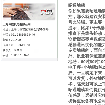
昭通地磅
你如果需要
昭通地
控，那么就建议安
号比较强。更主要
上海伟酷机电有限公司
提示，比如
1
号传感
地址：上海市奉贤区南奉公路5108号
排查下是线头松动
电话：021-13816853446
诊断衡器零点数值
邮编：201400
感器通讯变化的能
传真：021-33616158
专卖地磅的，面向
联系人：高经理
手机：13818755070
外。质量有保证需
地磅：
60
吨
80
吨
10
电子秤
+
小地磅
1
吨
2
择。一旦确定下来
可以发货，外省地
毕，隔天就可以上
昭通地磅我们提供
传感器，远销其它
衡称重设备有限公