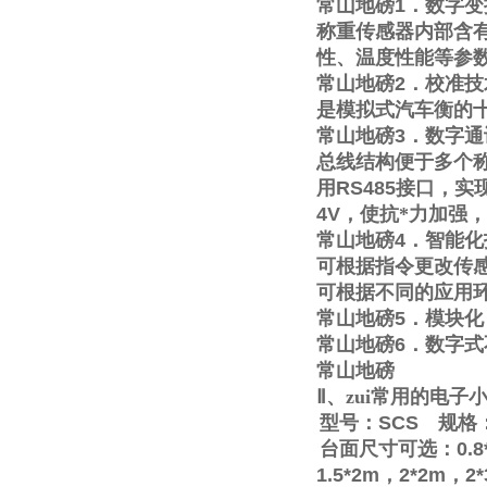
常山地磅
1
．数字变
称重传感器内部含
性、温度性能等参
常山地磅
2
．校准技
是模拟式汽车衡的
常山地磅
3
．数字通
总线结构便于多个称
用
RS485
接口，实
4V
，使抗*力加强
常山地磅
4
．智能化
可根据指令更改传
可根据不同的应用
常山地磅
5
．模块化
常山地磅
6
．数字式
常山地磅
Ⅱ
、zui常用的电
型号：
SCS
规格
台面尺寸可选：
0.8
1.5*2m
，
2*2m
，
2