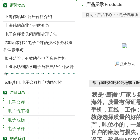
产品展示
Products
新闻动态
首页
>
产品中心
> >
电子汽车衡
上海伟酷500公斤台秤介绍
·
上海伟酷商业台秤的介绍
·
电子台秤常见问题和处理方法
·
200kg带打印电子台秤的技术参数和操
·
作注意事项
加强监管，有效防范电子台秤作弊
·
点击放大
工业不锈钢防水电子台秤产品性能及特
·
点
50kg打印电子台秤打印功能特性
·
常山10吨20吨30吨地磅（
产品目录
我是“鹰衡”厂家
海外。质量有保证
电子台秤
手机
，直线
，工作
电子汽车衡
教你选择质量的好
电子地磅
产，吨位小的，一
电子吊秤
客户的麻烦与损失
联系我们
况下，梁是由
6mm