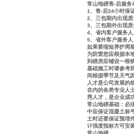
常山地磅售
-
后服务
1
、售
-
后
24
小时保
2
、三包期内出现质
3
、三包期外出现质
4
、省内客户服务人
5
、省外客户服务人
如果要缩短养护周
为防雷您应根据本
到磅房应铺设一根
基础施工时请参考
间根据季节及天气
人才是公司发展的
在内的各类专业人
秀人才，是企业成
常山地磅基础：必
中应保证混凝土标
土时还要保证预埋
计强度指标方可安
常山地磅