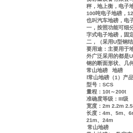
秤，地上衡，电子
100
吨电子地磅，
1
也叫汽车地磅，电
一，按照功能可细
字式电子地磅，固
二，（采用
U
型钢结
要用途：主要用于
外广泛采用的都是
U
钢的断面形状、几
常山地磅
地磅
Ⅰ
常山地磅（
1
）产
型号：
SCS
量程：
10t
～
200t
准确度等级：
III
级
宽度：
2m
2.2m
2.
长度：
4m
、
5m
、
6
21m
、
24m
常山地磅