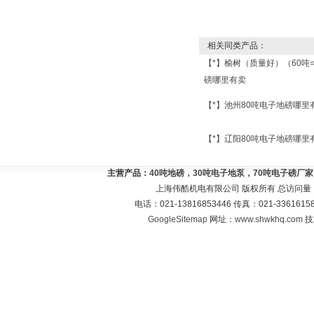
相关同类产品：
【*】榆树（质量好）（60吨
磅哪里有卖
【*】池州80吨电子地磅哪里
【*】辽阳80吨电子地磅哪里
主营产品：
40吨地磅，30吨电子地泵，70吨电子磅厂
上海伟酷机电有限公司 版权所有 总访问量
电话：021-13816853446 传真：021-33616
GoogleSitemap
网址：
www.shwkhq.com
技