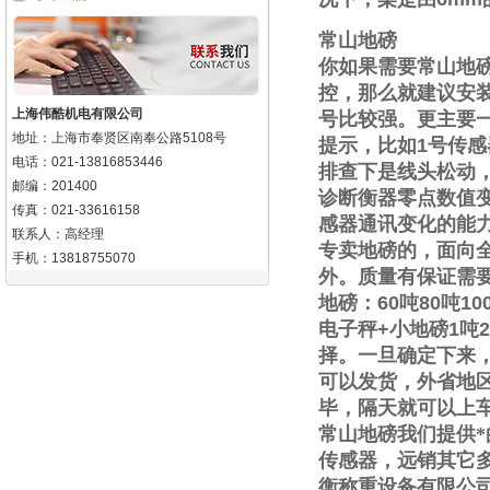
常山地磅
你如果需要
常山地
控，那么就建议安
上海伟酷机电有限公司
号比较强。更主要
地址：上海市奉贤区南奉公路5108号
提示，比如
1
号传感
电话：021-13816853446
排查下是线头松动
邮编：201400
诊断衡器零点数值
传真：021-33616158
感器通讯变化的能
联系人：高经理
专卖地磅的，面向
手机：13818755070
外。质量有保证需
地磅：
60
吨
80
吨
10
电子秤
+
小地磅
1
吨
2
择。一旦确定下来
可以发货，外省地
毕，隔天就可以上
常山地磅我们提供
传感器，远销其它
衡称重设备有限公