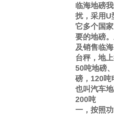
临海地磅我
扰，采用
U
它多个国家
要的地磅。
及销售
临海
台秤，地上
50
吨地磅
磅，
120
吨
也叫汽车地
200
吨
一，按照功