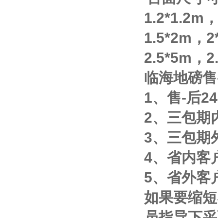
1.2*1.2m
1.5*2m
，
2
2.5*5m
，
2
临海地磅售
1
、售
-
后
24
2
、三包期
3
、三包期
4
、省内客
5
、省外客
如果要缩短
员指导下采