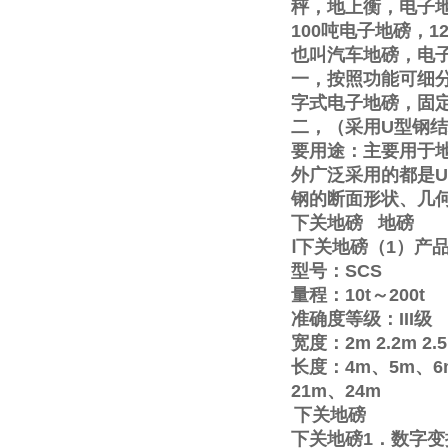
秤，地上衡，电子
100
吨电子地磅，
1
也叫汽车地磅，电
一，按照功能可细
字式电子地磅，固
二，（采用
U
型钢结
要用途：主要用于
外广泛采用的都是
U
钢的断面形状、几
下关地磅
地磅
Ⅰ
下关地磅（
1
）产
型号：
SCS
量程：
10t
～
200t
准确度等级：
III
级
宽度：
2m
2.2m
2.
长度：
4m
、
5m
、
6
21m
、
24m
下关地磅
下关地磅
1
．数字变