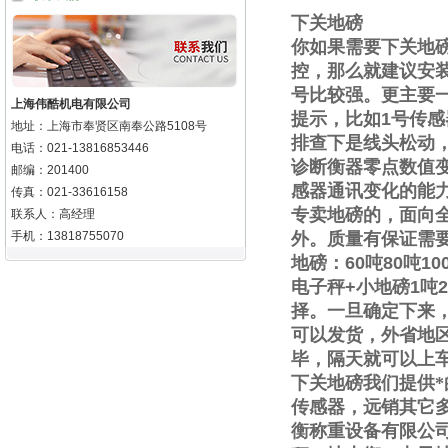
下关地磅
你如果需要
下关地
控，那么就建议安
号比较强。更主要
上海伟酷机电有限公司
提示，比如
1
号传感
地址：上海市奉贤区南奉公路5108号
排查下是线头松动
电话：021-13816853446
诊断衡器零点数值
邮编：201400
感器通讯变化的能
传真：021-33616158
专卖地磅的，面向
联系人：高经理
手机：13818755070
外。质量有保证需
地磅：
60
吨
80
吨
10
电子秤
+
小地磅
1
吨
2
择。一旦确定下来
可以发货，外省地
毕，隔天就可以上
下关地磅我们提供
传感器，远销其它
衡称重设备有限公