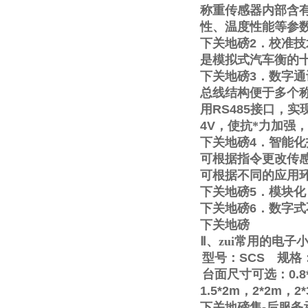
称重传感器内部含
性、温度性能等参
下关地磅
2
．校准技
是模拟式汽车衡的
下关地磅
3
．数字通
总线结构便于多个称
用
RS485
接口，实
4V
，使抗*力加强
下关地磅
4
．智能化
可根据指令更改传
可根据不同的应用
下关地磅
5
．模块化
下关地磅
6
．数字式
下关地磅
Ⅱ
、zui常用的电
型号：
SCS
规格
台面尺寸可选：
0.8
1.5*2m
，
2*2m
，
2
下关地磅售
-
后服务