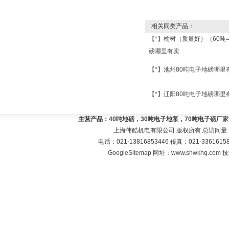
相关同类产品：
【*】榆树（质量好）（60吨
磅哪里有卖
【*】池州80吨电子地磅哪里
【*】辽阳80吨电子地磅哪里
主营产品：
40吨地磅，30吨电子地泵，70吨电子磅厂
上海伟酷机电有限公司 版权所有 总访问量
电话：021-13816853446 传真：021-33616
GoogleSitemap
网址：
www.shwkhq.com
技