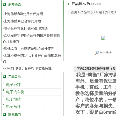
产品展示
Products
新闻动态
首页
>
产品中心
> >
电子汽车衡
上海伟酷500公斤台秤介绍
·
上海伟酷商业台秤的介绍
·
电子台秤常见问题和处理方法
·
200kg带打印电子台秤的技术参数和操
·
作注意事项
加强监管，有效防范电子台秤作弊
·
点击放大
工业不锈钢防水电子台秤产品性能及特
·
点
50kg打印电子台秤打印功能特性
·
下关10吨20吨30吨地磅（
我是“鹰衡”厂家
产品目录
海外。质量有保证
电子台秤
手机
，直线
，工作
电子汽车衡
教你选择质量的好
电子地磅
产，吨位小的，一
客户的麻烦与损失
电子吊秤
况下，梁是由
6mm
联系我们