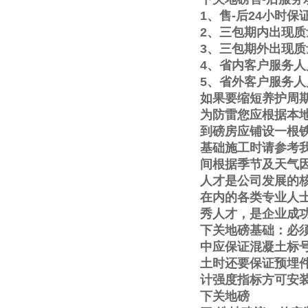
1
、售
-
后
24
小时保
2
、三包期内出现质
3
、三包期外出现质
4
、省内客户服务人
5
、省外客户服务人
如果要缩短养护周
为防雷您应根据本
到磅房应铺设一根
基础施工时请参考
间根据季节及天气
人才是公司发展的
在内的各类专业人
秀人才，是企业成
下关地磅基础：必
中应保证混凝土标
土时还要保证预埋
计强度指标方可安
下关地磅