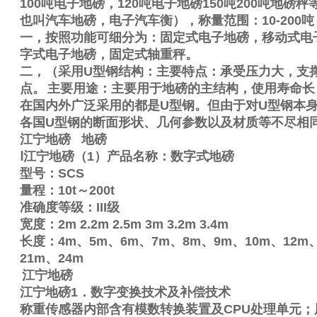
100
吨电子地磅，
120
吨电子地磅
150
吨
200
吨地磅秤
也叫汽车地磅，电子汽车衡），称量范围：
10-200
吨
一，按照功能可细分为：固定式电子地磅，移动式电
字式电子地磅，固定式轴重秤。
二，（采用
U
型钢结构：主要特点：承受压力大，支
点。
主要用途：主要用于地磅的主结构，使用寿命长
在国内外广泛采用的都是
U
型钢。但由于对
U
型钢本身
各国
U
型钢的断面形状、几何参数以及材质等不尽相
江宁地磅
地磅
Ⅰ
江宁地磅（
1
）产品名称：数字式地磅
型号：
SCS
量程：
10t
～
200t
准确度等级：
III
级
宽度：
2m
2.2m
2.5m
3m
3.2m
3.4m
长度：
4m
、
5m
、
6m
、
7m
、
8m
、
9m
、
10m
、
12m
21m
、
24m
江宁地磅
江宁地磅
1
．数字变换技术及补偿技术
称重传感器内部含有模数转换装置及
CPU
处理单元；