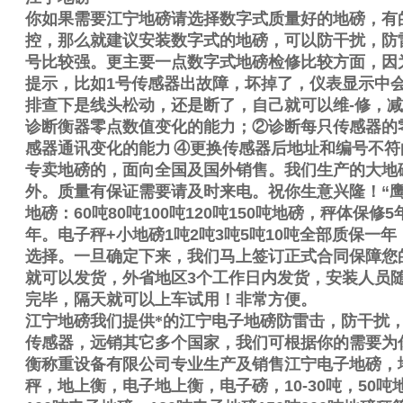
你如果需要
江宁地磅请选择数字式质量好的地磅，有
控，那么就建议安装数字式的地磅，可以防干扰，防
号比较强。更主要一点数字式地磅检修比较方面，因
提示，比如
1
号传感器出故障，坏掉了，仪表显示中
排查下是线头松动，还是断了，自己就可以维
-
修，减
诊断衡器零点数值变化的能力；
②
诊断每只传感器的
感器通讯变化的能力
④
更换传感器后地址和编号不符
专卖地磅的，面向全国及国外销售。我们生产的大地
外。质量有保证需要请及时来电。祝你生意兴隆！
“
地磅：
60
吨
80
吨
100
吨
120
吨
150
吨地磅，秤体保修
5
年。电子秤
+
小地磅
1
吨
2
吨
3
吨
5
吨
10
吨全部质保一年
选择。一旦确定下来，我们马上签订正式合同保障您
就可以发货，外省地区
3
个工作日内发货，安装人员
完毕，隔天就可以上车试用！非常方便。
江宁地磅我们提供*的江宁电子地磅防雷击，防干扰
传感器，远销其它多个国家，我们可根据你的需要为
衡称重设备有限公司专业生产及销售
江宁电子地磅，
秤，地上衡，电子地上衡，电子磅，
10-30
吨，
50
吨