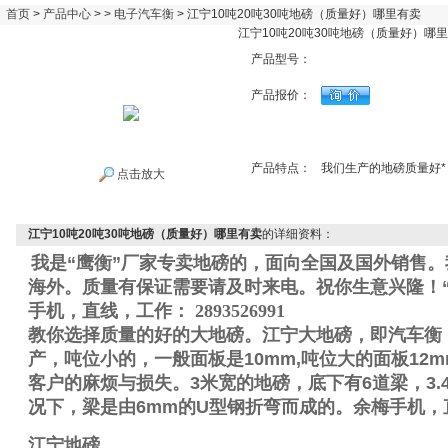
首页
>
产品中心
> >
电子汽车衡
> 江宁10吨20吨30吨地磅（质量好）哪里有卖
江宁10吨20吨30吨地磅（质量好）哪
产品型号：
产品报价：
产品特点：
我们生产的地磅质量好
点击放大
江宁10吨20吨30吨地磅（质量好）哪里有卖
的详细资料：
我是“鹰衡”厂家专卖地磅的，面向全国及国外销售
海外。质量有保证需要请及时来电。祝你生意兴隆！“
手机
，直线
，工作
：
2893526991
教你选择质量的好的大地磅。江宁大地磅，即汽车衡
产，吨位小的，一般面板是
10mm,
吨位大的面板
12m
客户的麻烦与损失。
3
米宽的地磅，底下有
6
道梁，
3.
况下，梁是由
6mm
的
U
型钢折弯而成的。
余梅手机
，
江宁地磅