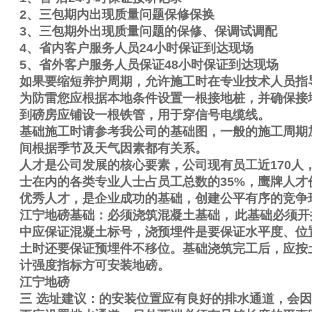
2
、三包期内出现质量问题保修保换
3
、三包期外出现质量问题的保修、保调试调配
4
、省内客户服务人员
24
小时保证到达现场
5
、省外客户服务人员保证
48
小时保证到达现场
如果要缩短养护周期，允许施工时在专业技术人员指
为防雷您应根据本地条件设置一根接地桩，并确保接
到磅房应铺设一根铁管，用于穿信号电缆线。
基础施工时请参考我公司的基础图，一般的施工周期
间根据季节及天气因素都有关系。
人才是公司发展的核心要素，公司现有员工近
170
人
士在内的各类专业人士占员工总数的
35%
，鹰牌人才
优秀人才，是企业成功的基础，创建公平有序的竞争
江宁地磅基础：必须浇筑混凝土基础，
此基础必须开
中应保证混凝土标号，浇预埋件是要保证水平度、位
土时还要保证预埋件不移位。基础浇筑完工后，应按
计强度指标方可安装地磅。
江宁地磅
三
选址建议：的安装位置应有良好的排水通道，会因