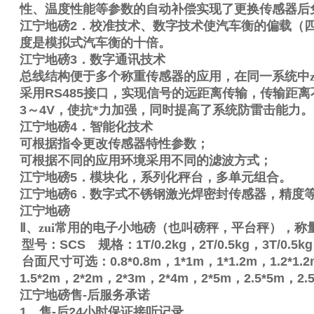
性、温度性能等参数的自动补偿实现了更换传感器后
江宁地磅
2
．校准技术、数字技术使汽车衡的偏载（
度是模拟式汽车衡的十倍。
江宁地磅
3
．数字通讯技术
总线结构便于多个称重传感器的应用，在同一系统中z
采用
RS485
接口，实现信号的远距离传输，传输距离
3
～
4V
，使抗*力加强，同时提高了系统防雷击能力。
江宁地磅
4
．智能化技术
可根据指令更改传感器特性参数；
可根据不同的应用环境采用不同的滤波方式；
江宁地磅
5
．模块化，系列化秤台，多单元组合。
江宁地磅
6
．数字式不锈钢激光焊密封传感器，精度
江宁地磅
Ⅱ
、zui常用的电子小地磅（也叫磅秤，平台秤），称
型号：
SCS
规格：
1T/0.2kg
，
2T/0.5kg
，
3T/0.5kg
台面尺寸可选：
0.8*0.8m
，
1*1m
，
1*1.2m
，
1.2*1.
1.5*2m
，
2*2m
，
2*3m
，
2*4m
，
2*5m
，
2.5*5m
，
2.
江宁地磅售
-
后服务承诺
1
、售
-
后
24
小时保证接听记录