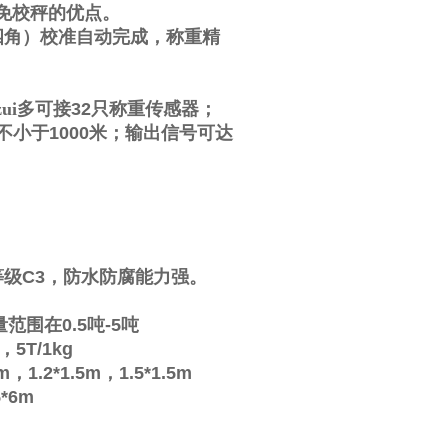
免校秤的优点。
四角）校准自动完成，称重精
ui多可接
32
只称重传感器；
不小于
1000
米；输出信号可达
等级
C3
，防水防腐能力强。
量范围在
0.5
吨
-5
吨
，
5T/1kg
2m
，
1.2*1.5m
，
1.5*1.5m
5*6m