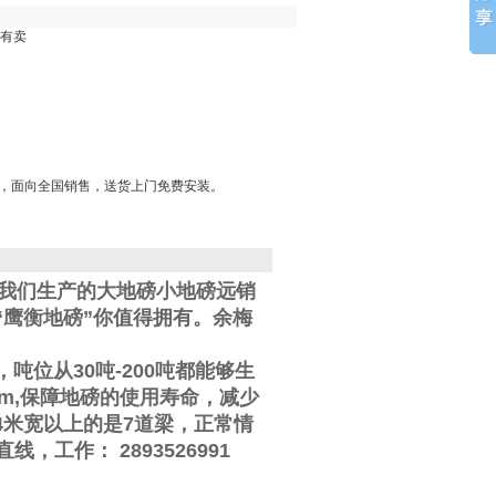
里有卖
*，面向全国销售，送货上门免费安装。
。我们生产的大地磅小地磅远销
鹰衡地磅”你值得拥有。
余梅
，吨位从
30
吨
-200
吨都能够生
m,
保障地磅的使用寿命，减少
4
米宽以上的是
7
道梁，正常情
直线
，工作
：
2893526991