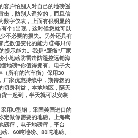
的客户怕别人对自己的地磅遥
雷击，防别人遥控的，而且信
为数字仪表，上面有很明显的
会有个
1
出现，这时候您就可以
少不必要的损失。另外还具有
零点数值变化的能力
③
每只传
的提示能力。我是
“
鹰衡
”
厂家
磅小地磅防雷击防遥控远销海
鹰衡地磅
”
你值得拥有。电子大
年（所有的汽车衡）保用
30
，厂家优惠持续中，期待您的
的切身利益，本地地区，隔天
随货一起到，半天就可以安装
，采用
U
型钢，采国美国进口的
你定做你需要的地磅。上海鹰
地磅秤，电子地磅秤，平台
地磅、
60
吨地磅、
80
吨地磅、