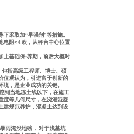
导下采取加
“
早强剂
”
等措施。
地电阻
<4
欧，从秤台中心位置
加上基础保
-
养期，前后大概时
，包括高级工程师、博士、硕
价值观认为，引进富于创新的
环境，是企业成功的关键。
挖到当地冻土线以下，在施工
置度等几何尺寸，在浇灌混凝
土建规范养护，混凝土达到设
暴雨淹没地磅，
对于浅基坑