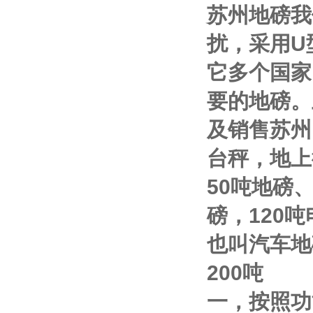
苏州地磅我
扰，采用
U
它多个国家
要的地磅。
及销售
苏州
台秤，地上
50
吨地磅
磅，
120
吨
也叫汽车地
200
吨
一，按照功