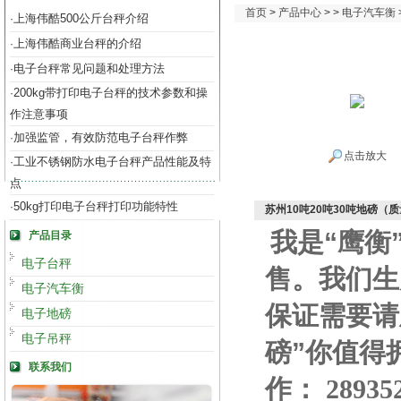
首页
>
产品中心
> >
电子汽车衡
上海伟酷500公斤台秤介绍
·
上海伟酷商业台秤的介绍
·
电子台秤常见问题和处理方法
·
200kg带打印电子台秤的技术参数和操
·
作注意事项
加强监管，有效防范电子台秤作弊
·
点击放大
工业不锈钢防水电子台秤产品性能及特
·
点
50kg打印电子台秤打印功能特性
·
苏州10吨20吨30吨地磅（
我是“鹰衡
产品目录
电子台秤
售。我们生
电子汽车衡
保证需要请
电子地磅
电子吊秤
磅”你值得
联系我们
作
：
28935