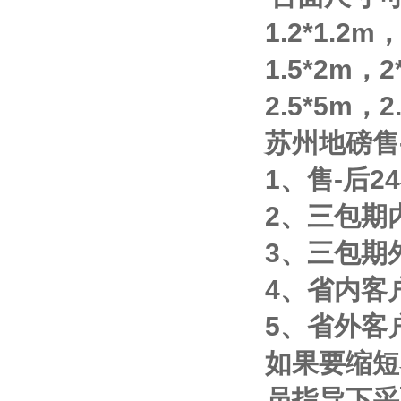
1.2*1.2m
1.5*2m
，
2
2.5*5m
，
2
苏州地磅售
1
、售
-
后
24
2
、三包期
3
、三包期
4
、省内客
5
、省外客
如果要缩短
员指导下采