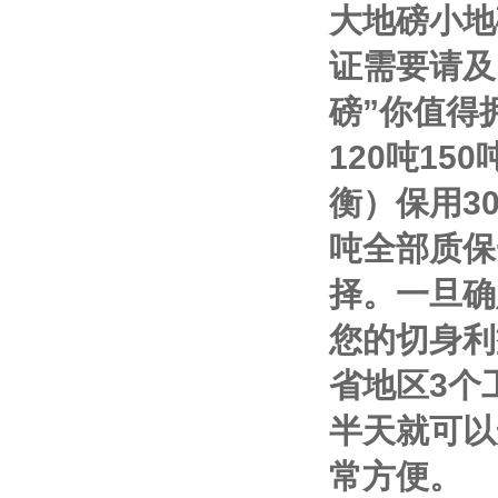
大地磅小地
证需要请及
磅
”
你值得
120
吨
150
衡）保用
3
吨全部质保
择。一旦确
您的切身利
省地区
3
个
半天就可以
常方便。