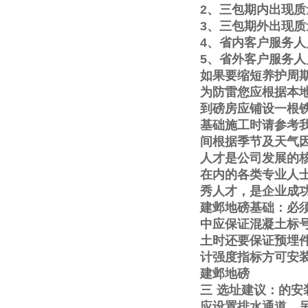
2
、三包期内出现质
3
、三包期外出现质
4
、省内客户服务人
5
、省外客户服务人
如果要缩短养护周
为防雷您应根据本
到磅房应铺设一根
基础施工时请参考
间根据季节及天气
人才是公司发展的
在内的各类专业人
秀人才，是企业成
建邺地磅基础：必
中应保证混凝土标
土时还要保证预埋
计强度指标方可安
建邺地磅
三
选址建议：的安
应设置排水通道。