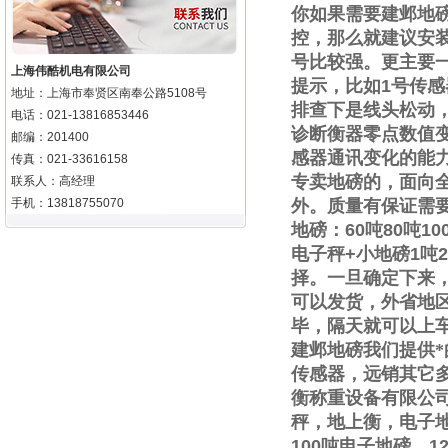
你如果需要
建邺地
控，那么就建议安
号比较强。更主要
上海伟酷机电有限公司
提示，比如
1
号传感
地址：上海市奉贤区南奉公路5108号
排查下是线头松动
电话：021-13816853446
诊断衡器零点数值
邮编：201400
感器通讯变化的能
传真：021-33616158
专卖地磅的，面向
联系人：高经理
手机：13818755070
外。质量有保证需
地磅：
60
吨
80
吨
10
电子秤
+
小地磅
1
吨
2
择。一旦确定下来
可以发货，外省地
毕，隔天就可以上
建邺地磅我们提供
传感器，远销其它
衡称重设备有限公
秤，地上衡，电子
100
吨电子地磅，
1