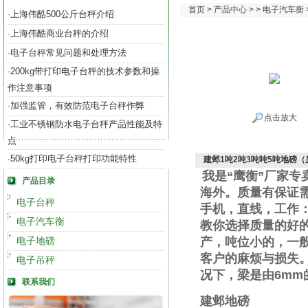
首页
>
产品中心
> >
电子汽车衡
上海伟酷500公斤台秤介绍
·
上海伟酷商业台秤的介绍
·
电子台秤常见问题和处理方法
·
200kg带打印电子台秤的技术参数和操
·
作注意事项
加强监管，有效防范电子台秤作弊
·
点击放大
工业不锈钢防水电子台秤产品性能及特
·
点
50kg打印电子台秤打印功能特性
·
建邺1吨2吨3吨吨5吨地磅
我是“鹰衡”厂家
产品目录
海外。质量有保证
电子台秤
手机
，直线
，工作
电子汽车衡
教你选择质量的好
电子地磅
产，吨位小的，一
客户的麻烦与损失
电子吊秤
况下，梁是由
6mm
联系我们
建邺地磅