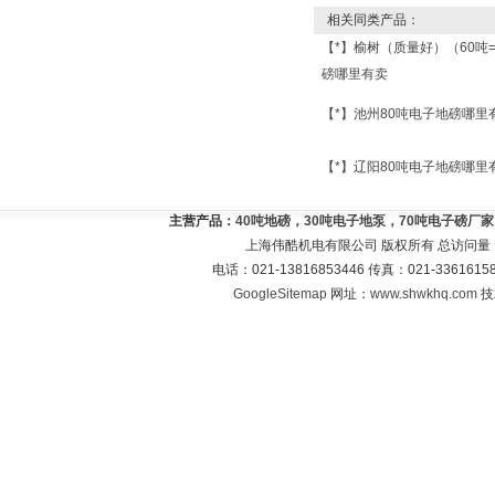
相关同类产品：
【*】榆树（质量好）（60吨
磅哪里有卖
【*】池州80吨电子地磅哪里
【*】辽阳80吨电子地磅哪里
主营产品：
40吨地磅，30吨电子地泵，70吨电子磅厂
上海伟酷机电有限公司 版权所有 总访问量
电话：021-13816853446 传真：021-33616
GoogleSitemap
网址：
www.shwkhq.com
技