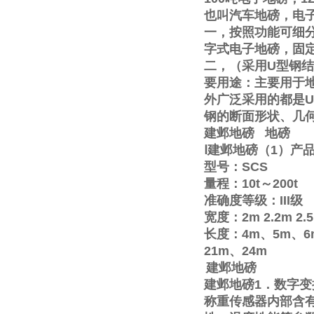
也叫汽车地磅，电
一，按照功能可细
字式电子地磅，固
二，（采用
U
型钢结
要用途：主要用于
外广泛采用的都是
U
钢的断面形状、几
建邺地磅
地磅
Ⅰ
建邺地磅（
1
）产
型号：
SCS
量程：
10t
～
200t
准确度等级：
III
级
宽度：
2m
2.2m
2.
长度：
4m
、
5m
、
6
21m
、
24m
建邺地磅
建邺地磅
1
．数字变
称重传感器内部含