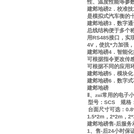
性、温度性能等参
建邺地磅
2
．校准技
是模拟式汽车衡的
建邺地磅
3
．数字通
总线结构便于多个称
用
RS485
接口，实
4V
，使抗*力加强
建邺地磅
4
．智能化
可根据指令更改传
可根据不同的应用
建邺地磅
5
．模块化
建邺地磅
6
．数字式
建邺地磅
Ⅱ
、zui常用的电
型号：
SCS
规格
台面尺寸可选：
0.8
1.5*2m
，
2*2m
，
2
建邺地磅售
-
后服务
1
、售
-
后
24
小时保