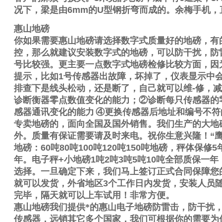
况下，梁是由
6mm
的
U
型钢折弯而成的。
余梅手机
，
惠山地磅
你如果需要
惠山地磅请选择数字式质量好的地磅，有
控，那么就建议安装数字式的地磅，可以防干扰，防
号比较强。更主要一点数字式地磅检修比较方面，因
提示，比如
1
号传感器出故障，坏掉了，仪表显示中
排查下是线头松动，还是断了，自己就可以维
-
修，减
诊断衡器零点数值变化的能力；
②
诊断每只传感器的
感器通讯变化的能力
④
更换传感器后地址和编号不符
专卖地磅的，面向全国及国外销售。我们生产的大地
外。质量有保证需要请及时来电。祝你生意兴隆！
“
地磅：
60
吨
80
吨
100
吨
120
吨
150
吨地磅，秤体保修
5
年。电子秤
+
小地磅
1
吨
2
吨
3
吨
5
吨
10
吨全部质保一年
选择。一旦确定下来，我们马上签订正式合同保障您
就可以发货，外省地区
3
个工作日内发货，安装人员
完毕，隔天就可以上车试用！非常方便。
惠山地磅我们提供*的惠山电子地磅防雷击，防干扰
传感器，远销其它多个国家，我们可根据你的需要为