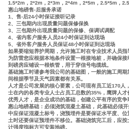
1.5*2m
，
2*2m
，
2*3m
，
2*4m
，
2*5m
，
2.5*5m
，
2.
惠山地磅售
-
后服务承诺
1
、售
-
后
24
小时保证接听记录
2
、三包期内出现质量问题保修保换
3
、三包期外出现质量问题的保修、保调试调配
4
、省内客户服务人员
24
小时保证到达现场
5
、省外客户服务人员保证
48
小时保证到达现场
如果要缩短养护周期，允许施工时在专业技术人员指
为防雷您应根据本地条件设置一根接地桩，并确保接
到磅房应铺设一根铁管，用于穿信号电缆线。
基础施工时请参考我公司的基础图，一般的施工周期
间根据季节及天气因素都有关系。
人才是公司发展的核心要素，公司现有员工近
170
人
士在内的各类专业人士占员工总数的
35%
，鹰牌人才
优秀人才，是企业成功的基础，创建公平有序的竞争
惠山地磅基础：必须浇筑混凝土基础，
此基础必须开
中应保证混凝土标号，浇预埋件是要保证水平度、位
土时还要保证预埋件不移位。基础浇筑完工后，应按
计强度指标方可安装地磅。