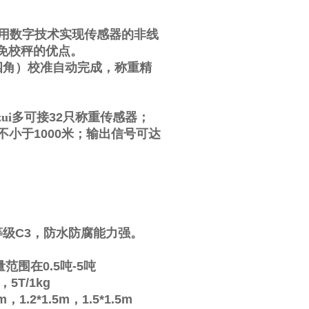
用数字技术实现传感器的非线
免校秤的优点。
四角）校准自动完成，称重精
ui多可接
32
只称重传感器；
不小于
1000
米；输出信号可达
等级
C3
，防水防腐能力强。
量范围在
0.5
吨
-5
吨
，
5T/1kg
2m
，
1.2*1.5m
，
1.5*1.5m