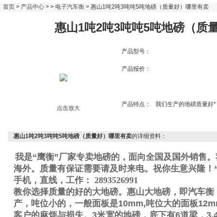
首页
>
产品中心
> >
电子汽车衡
> 惠山1吨2吨3吨吨5吨地磅（质量好）哪里有卖
惠山1吨2吨3吨吨5吨地磅（质
产品型号：
产品报价：
产品特点：
我们生产的地磅质量好
点击放大
惠山1吨2吨3吨吨5吨地磅（质量好）哪里有卖
的详细资料：
我是“鹰衡”厂家专卖地磅的，面向全国及国外销售
海外。质量有保证需要请及时来电。祝你生意兴隆！“
手机
，直线
，工作
：
2893526991
教你选择质量的好的大地磅。惠山大地磅，即汽车衡
产，吨位小的，一般面板是
10mm,
吨位大的面板
12m
客户的麻烦与损失。
3
米宽的地磅，底下有
6
道梁，
3.