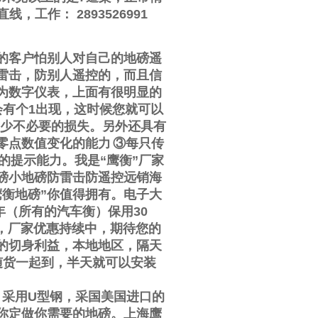
直线
，工作
：
2893526991
的客户怕别人对自己的地磅遥
雷击，防别人遥控的，而且信
为数字仪表，上面有很明显的
会有个
1
出现，这时候您就可以
少不必要的损失。另外还具有
零点数值变化的能力
③
每只传
的提示能力。我是
“
鹰衡
”
厂家
磅小地磅防雷击防遥控远销海
鹰衡地磅
”
你值得拥有。电子大
年（所有的汽车衡）保用
30
，厂家优惠持续中，期待您的
的切身利益，本地地区，隔天
随货一起到，半天就可以安装
，采用
U
型钢，采国美国进口的
你定做你需要的地磅。上海鹰