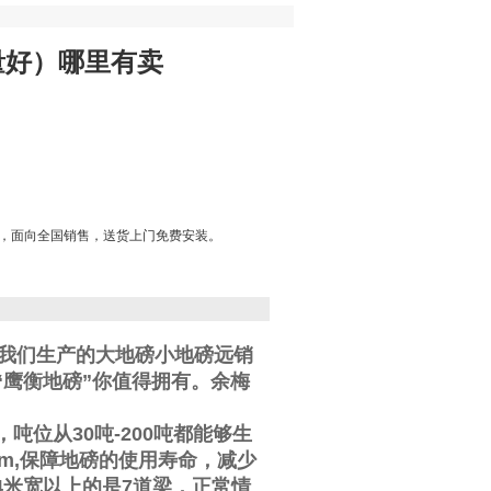
量好）哪里有卖
*，面向全国销售，送货上门免费安装。
。我们生产的大地磅小地磅远销
鹰衡地磅”你值得拥有。
余梅
，吨位从
30
吨
-200
吨都能够生
m,
保障地磅的使用寿命，减少
4
米宽以上的是
7
道梁，正常情