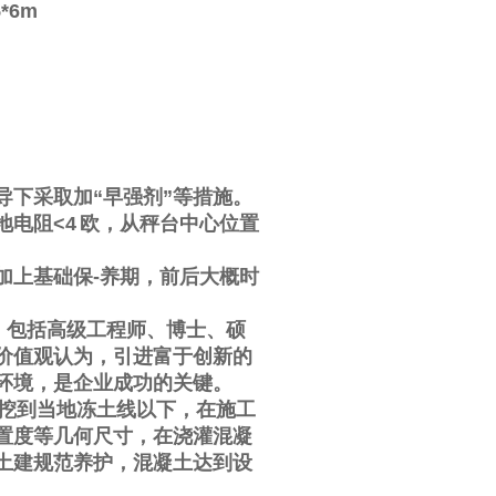
5*6m
导下采取加
“
早强剂
”
等措施。
地电阻
<4
欧，从秤台中心位置
加上基础保
-
养期，前后大概时
，包括高级工程师、博士、硕
价值观认为，引进富于创新的
环境，是企业成功的关键。
挖到当地冻土线以下，在施工
置度等几何尺寸，在浇灌混凝
土建规范养护，混凝土达到设