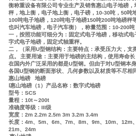
衡称重设备有限公司专业生产及销售
惠山电子地磅，
秤，地上衡，电子地上衡，电子磅，
10-30
吨，
50
吨
100
吨电子地磅，
120
吨电子地磅
150
吨
200
吨地磅秤
也叫汽车地磅，电子汽车衡），称量范围：
10-200
吨
一，按照功能可细分为：固定式电子地磅，移动式电
字式电子地磅，固定式轴重秤。
二，（采用
U
型钢结构：主要特点：承受压力大，支
点。
主要用途：主要用于地磅的主结构，使用寿命长
在国内外广泛采用的都是
U
型钢。但由于对
U
型钢本身
各国
U
型钢的断面形状、几何参数以及材质等不尽相
惠山地磅
地磅
Ⅰ
惠山地磅（
1
）产品名称：数字式地磅
型号：
SCS
量程：
10t
～
200t
准确度等级：
III
级
宽度：
2m
2.2m
2.5m
3m
3.2m
3.4m
长度：
4m
、
5m
、
6m
、
7m
、
8m
、
9m
、
10m
、
12m
21m
、
24m