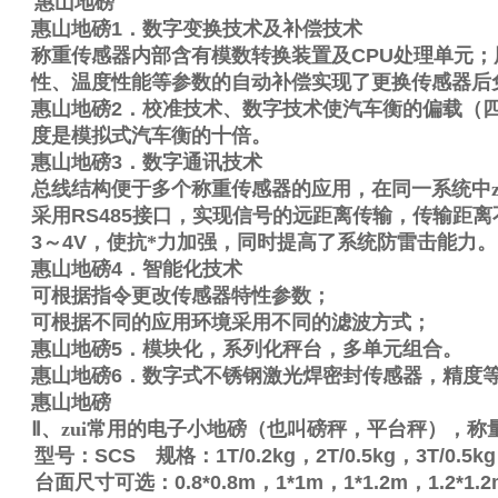
惠山地磅
惠山地磅
1
．数字变换技术及补偿技术
称重传感器内部含有模数转换装置及
CPU
处理单元；
性、温度性能等参数的自动补偿实现了更换传感器后
惠山地磅
2
．校准技术、数字技术使汽车衡的偏载（
度是模拟式汽车衡的十倍。
惠山地磅
3
．数字通讯技术
总线结构便于多个称重传感器的应用，在同一系统中z
采用
RS485
接口，实现信号的远距离传输，传输距离
3
～
4V
，使抗*力加强，同时提高了系统防雷击能力。
惠山地磅
4
．智能化技术
可根据指令更改传感器特性参数；
可根据不同的应用环境采用不同的滤波方式；
惠山地磅
5
．模块化，系列化秤台，多单元组合。
惠山地磅
6
．数字式不锈钢激光焊密封传感器，精度
惠山地磅
Ⅱ
、zui常用的电子小地磅（也叫磅秤，平台秤），称
型号：
SCS
规格：
1T/0.2kg
，
2T/0.5kg
，
3T/0.5kg
台面尺寸可选：
0.8*0.8m
，
1*1m
，
1*1.2m
，
1.2*1.