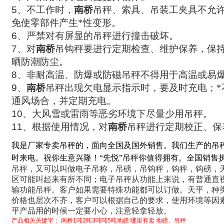
5
、不工作时，
南桥
吊秤、索具、吊装工夹具不允
免使零部件产生*性变形。
6
、严禁对有屏显的吊秤进行撞击破坏。
7
、对
南桥
吊钩秤要进行定期检查、维护保养，保
晒防潮防尘。
8
、非耐高温、防爆或防磁吊秤不得用于高温或易
9
、
南桥
吊秤出现欠电显示指示时，要及时充电；*
通风场合，并定期充电。
10
、大风雪或雷雨等恶劣环境下尽量少用吊秤。
11
、根据使用情况，对
南桥
吊秤进行定期校正、保
我是厂家专卖吊秤的，面向全国及国外销售。我们生产的吊
时来电。祝你生意兴隆！“先悦”吊秤你值得拥有。全国销售
吊秤，又可以叫做电子吊称，吊磅，吊钩秤，钩秤，钩磅，
区可能叫起来有所不同；电子吊秤从功能上来说，有普通直
输功能吊秤。客户如果需要特殊功能都可以订做。天平，种
价格也层次不齐，客户可以根据自己的要求，使用环境等因
平产品用的时候一定要小心，注意轻拿轻放。
产品相关关键字：
南桥1吨2吨3吨吨5吨地磅
哪里有卖
地磅、吊秤