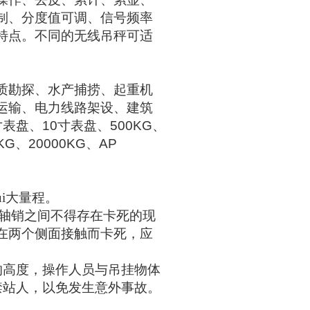
制、分度值可调、信号频率
特点。不同的无线吊秤可适
质勘探、水产捕捞、起重机
运输、电力线路架设、建筑
寸表盘、
10
寸表盘、
500KG
、
KG
、
20000KG
、
AP
i大量程。
轴销之间不得存在卡死的现
在两个侧面接触而卡死，应
的高度，操作人员与吊挂物体
禁站人，以免发生意外事故。