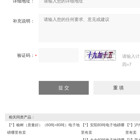
详细地址：
补充说明：
验证码：
请输入计
四=7
相关同类产品：
【*】榆树（质量好）（60吨=80吨）电子地
【*】安阳80吨电子地磅哪
【*】泸
磅哪里有卖
里有卖
里有卖