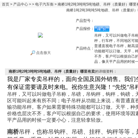
首页
>
产品中心
> >
电子汽车衡
> 南桥1吨2吨3吨吨5吨地磅、吊秤（质量好）哪里
南桥1吨2吨3吨吨5吨地磅、吊秤（质量好
产品型号：
产品报价：
吊秤，又可以叫做电子吊
秤，行车秤，不同地区可
普通直视电子吊秤，耐高
产品特点：
功能都可以订做。天平，
点击放大
不齐，客户可以根据自己
品，像天平产品用的时候
南桥1吨2吨3吨吨5吨地磅、吊秤（质量好）哪里有卖
的详细资料：
我是厂家专卖吊秤的，面向全国及国外销售。我们
有保证需要请及时来电。祝你生意兴隆！“先悦”吊
吊秤，又可以叫做电子吊称，吊磅，吊钩秤，钩秤，钩磅，
区可能叫起来有所不同；电子吊秤从功能上来说，有普通直
输功能吊秤。客户如果需要特殊功能都可以订做。天平，种
价格也层次不齐，客户可以根据自己的要求，使用环境等因
平产品用的时候一定要小心，注意轻拿轻放。
南桥
吊秤，也称吊钩秤、吊磅、挂秤、钩秤等等，