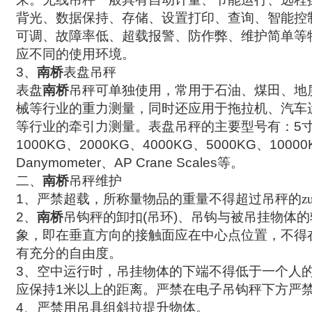
背光、数据保持、存储、设置打印、查询、智能控
可调、故障率低、超载报警、防作弊、维护简单等
应不同的使用环境。
3
、
南桥
表盘吊秤
表盘
南桥
吊秤可单独使用，常用于石油、煤田、地
械等行业的重力测量，同时还应用于拖拉机、汽车
等行业的牵引力测量。表盘吊秤的主要型号有：
5
1000KG
、
2000KG
、
4000KG
、
5000KG
、
10000
Danymometer
、
AP Crane Scales
等。
二、
南桥
吊秤维护
1
、严禁超载，所称量物品的重量不得超过吊秤的zu
2
、
南桥
吊钩秤的卸扣
(
吊环
)
、吊钩与被吊挂物体的
象，即在垂直方向的接触面应在中心点位置，不得
有充分的自由度。
3
、空中运行时，吊挂物体的下端不得低于一个人
应保持
1
米以上的距离。严禁在电子吊钩秤下方严
4
、严禁用吊具组斜拉提升物体。