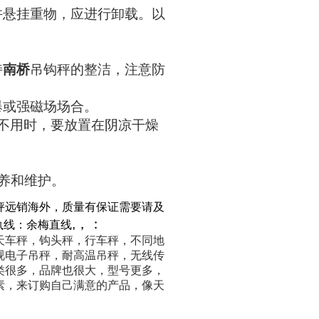
许悬挂重物，应进行卸载。以
持
南桥
吊钩秤的整洁，注意防
爆或强磁场场合。
不用时，要放置在阴凉干燥
养和维护。
秤远销海外，质量有保证需要请及
,
，
：
执线：余梅直线
天车秤，钩头秤，行车秤，不同地
视电子吊秤，耐高温吊秤，无线传
类很多，品牌也很大，型号更多，
素，来订购自己满意的产品，像天