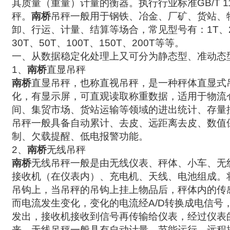
其质量（重量）计量的衡器。执行行业标准
GB/T 1
秤。
南桥
吊秤一般用于钢铁、冶金、厂矿、货站、
卸、行运、计量、结算等场合，常见型号有：
1T
、
30T
、
50T
、
100T
、
150T
、
200T
等等。
一、从数据稳定化处理上又可分为静态型、准动态
1
、
南桥
直显吊秤
南桥
直显
吊秤
，也称直视
吊秤
，是一种秤体直显式
化，有
显示屏
，可直观读取称重数据，适用于物流
间、集贸市场、货站运输等领域的进出统计、存量
吊秤一般具备自动累计、去皮、远距离去皮、数值
制、欠载提醒、低电报警功能。
2
、
南桥
无线吊秤
南桥
无线吊秤一般是由无线仪表、秤体、小车、无
接收机（在仪表内）、充电机、天线、电池组成。
吊钩上，当吊秤的吊钩上挂上物品后，秤体内的传
而电流发生变化，变化的电流经
A/D
转换成电信号
发出，接收机接收到信号再传输给仪表，经过仪表的
来。无线吊秤一般具有自动计量、节能运行、远程