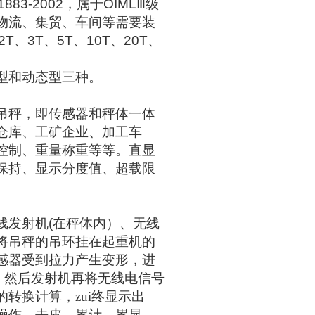
1883-2002
，属于
OIML
Ⅲ级
物流、集贸、车间等需要装
2T
、
3T
、
5T
、
10T
、
20T
、
型和动态型三种。
吊秤，即传感器和秤体一体
仓库、工矿企业、加工车
控制、重量称重等等。直显
保持、显示分度值、超载限
线发射机
(
在秤体内）、无线
将吊秤的吊环挂在起重机的
感器受到拉力产生变形，进
，然后发射机再将无线电信号
转换计算，zui终显示出
操作、去皮、累计、累显、