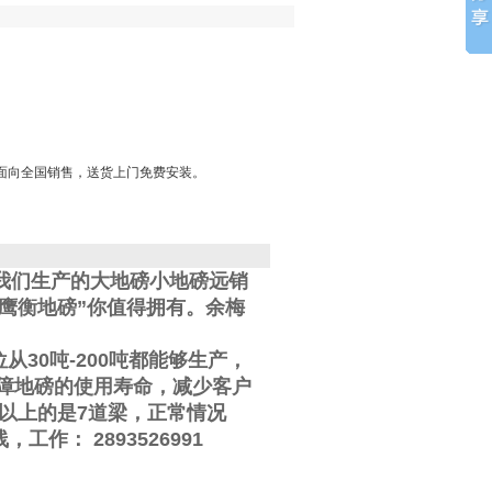
面向全国销售，送货上门免费安装。
我们生产的大地磅小地磅远销
鹰衡地磅”你值得拥有。
余梅
位从
30
吨
-200
吨都能够生产，
障地磅的使用寿命，减少客户
以上的是
7
道梁，正常情况
线
，工作
：
2893526991