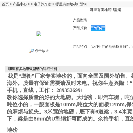
首页
>
产品中心
> >
电子汽车衡
> 哪里有卖地磅U型钢
哪里有卖地磅U型钢
产品型号：
产品报价：
产品特点：
我们生产的地磅质量好*，
点击放大
哪里有卖地磅U型钢
的详细资料：
我是“鹰衡”厂家专卖地磅的，面向全国及国外销售。
海外。质量有保证需要请及时来电。祝你生意兴隆！“
手机
，直线
，工作
：
2893526991
教你选择质量的好的大地磅。大地磅，即汽车衡，吨
吨位小的，一般面板是
10mm,
吨位大的面板
12mm,
保
的麻烦与损失。
3
米宽的地磅，底下有
6
道梁，
3.4
米宽
下，梁是由
6mm
的
U
型钢折弯而成的。
余梅手机
，直
地磅