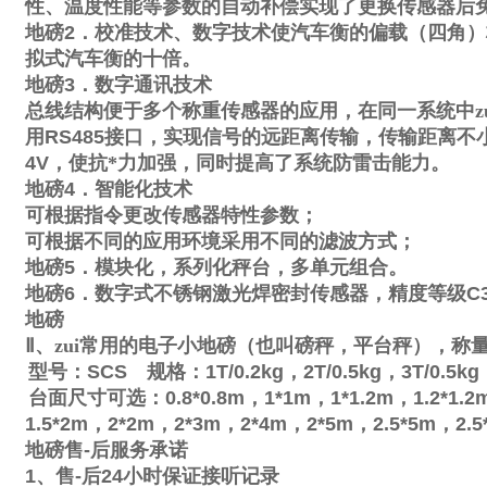
性、温度性能等参数的自动补偿实现了更换传感器后
地磅
2
．校准技术、数字技术使汽车衡的偏载（四角）
拟式汽车衡的十倍。
地磅
3
．数字通讯技术
总线结构便于多个称重传感器的应用，在同一系统中zu
用
RS485
接口，实现信号的远距离传输，传输距离不
4V
，使抗*力加强，同时提高了系统防雷击能力。
地磅
4
．智能化技术
可根据指令更改传感器特性参数；
可根据不同的应用环境采用不同的滤波方式；
地磅
5
．模块化，系列化秤台，多单元组合。
地磅
6
．数字式不锈钢激光焊密封传感器，精度等级
C
地磅
Ⅱ
、zui常用的电子小地磅（也叫磅秤，平台秤），称
型号：
SCS
规格：
1T/0.2kg
，
2T/0.5kg
，
3T/0.5kg
台面尺寸可选：
0.8*0.8m
，
1*1m
，
1*1.2m
，
1.2*1.2
1.5*2m
，
2*2m
，
2*3m
，
2*4m
，
2*5m
，
2.5*5m
，
2.5
地磅售
-
后服务承诺
1
、售
-
后
24
小时保证接听记录