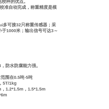
免校秤的优点。
校准自动完成，称重精度是模
i多可接
32
只称重传感器；采
小于
1000
米；输出信号可达
3
～
3
，防水防腐能力强。
量范围在
0.5
吨
-5
吨
，
5T/1kg
m
，
1.2*1.5m
，
1.5*1.5m
*6m