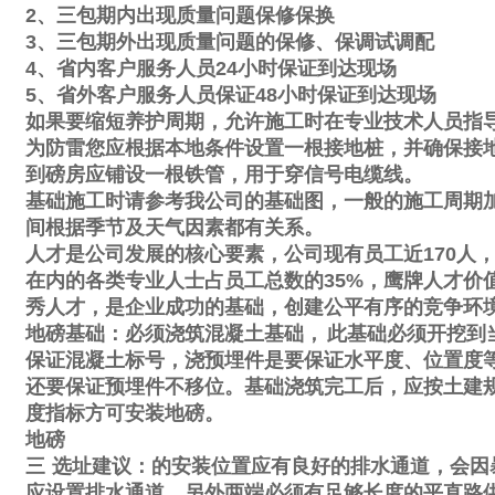
2
、三包期内出现质量问题保修保换
3
、三包期外出现质量问题的保修、保调试调配
4
、省内客户服务人员
24
小时保证到达现场
5
、省外客户服务人员保证
48
小时保证到达现场
如果要缩短养护周期，允许施工时在专业技术人员指
为防雷您应根据本地条件设置一根接地桩，并确保接
到磅房应铺设一根铁管，用于穿信号电缆线。
基础施工时请参考我公司的基础图，一般的施工周期
间根据季节及天气因素都有关系。
人才是公司发展的核心要素，公司现有员工近
170
人
在内的各类专业人士占员工总数的
35%
，鹰牌人才价
秀人才，是企业成功的基础，创建公平有序的竞争环
地磅基础：必须浇筑混凝土基础，
此基础必须开挖到
保证混凝土标号，浇预埋件是要保证水平度、位置度
还要保证预埋件不移位。基础浇筑完工后，应按土建
度指标方可安装地磅。
地磅
三
选址建议：的安装位置应有良好的排水通道，会因
应设置排水通道。另外两端必须有足够长度的平直路