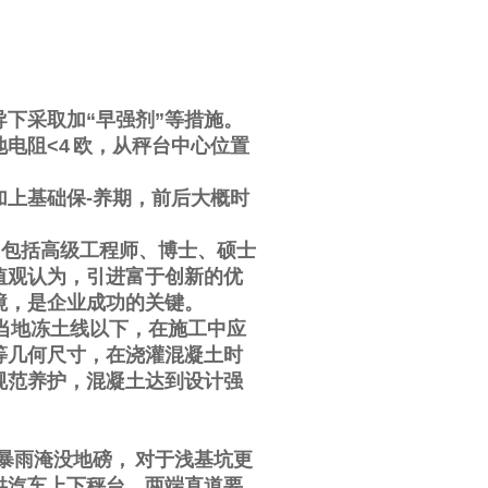
导下采取加
“
早强剂
”
等措施。
地电阻
<4
欧，从秤台中心位置
加上基础保
-
养期，前后大概时
，包括高级工程师、博士、硕士
值观认为，引进富于创新的优
境，是企业成功的关键。
当地冻土线以下，在施工中应
等几何尺寸，在浇灌混凝土时
规范养护，混凝土达到设计强
暴雨淹没地磅，
对于浅基坑更
供汽车上下秤台，两端直道要