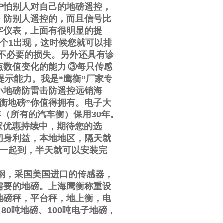
户怕别人对自己的地磅遥控，
，防别人遥控的，而且信号比
字仪表，上面有很明显的提
个
1
出现，这时候您就可以排
不必要的损失。另外还具有诊
点数值变化的能力
③
每只传感
提示能力。我是
“
鹰衡
”
厂家专
小地磅防雷击防遥控远销海
衡地磅
”
你值得拥有。电子大
年（所有的汽车衡）保用
30
年。
家优惠持续中，期待您的选
切身利益，本地地区，隔天就
一起到，半天就可以安装完
钢，采国美国进口的传感器，
需要的地磅。上海鹰衡称重设
地磅秤，平台秤，地上衡，电
、
80
吨地磅、
100
吨电子地磅，