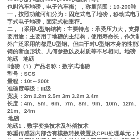
也叫汽车地磅，电子汽车衡），称量范围：
10-200
吨
一，按照功能可细分为：固定式电子地磅，移动式电
字式电子地磅，固定式轴重秤。
二，（采用
U
型钢结构：主要特点：承受压力大，支
要用途：主要用于地磅的主结构，使用寿命长，作为
外广泛采用的都是
U
型钢。但由于对
U
型钢本身的性能
钢的断面形状、几何参数以及材质等不尽相同。地磅
地磅
地磅
Ⅰ
地磅（
1
）产品名称：数字式地磅
型号：
SCS
量程：
10t
～
200t
准确度等级：
III
级
宽度：
2m
2.2m
2.5m
3m
3.2m
3.4m
长度：
4m
、
5m
、
6m
、
7m
、
8m
、
9m
、
10m
、
12m
21m
、
24m
地磅
地磅
1
．数字变换技术及补偿技术
称重传感器内部含有模数转换装置及
CPU
处理单元；