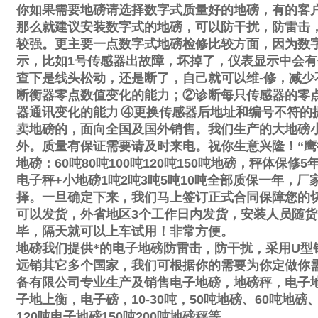
你如果需要地磅请选择数字式质量好的地磅，有的客
那么就建议安装数字式的地磅，可以防干扰，防雷击
较强。更主要一点数字式地磅检修比较方面，因为数
示，比如
1
号传感器出故障，坏掉了，仪表显示中会有
查下是线头松动，还是断了，自己就可以维
-
修，减少
断衡器零点数值变化的能力；
②
诊断每只传感器的零
器通讯变化的能力
④
更换传感器后地址和编号不符的
卖地磅的，面向全国及国外销售。我们生产的大地磅
外。质量有保证需要请及时来电。祝你生意兴隆！
“
鹰
地磅：
60
吨
80
吨
100
吨
120
吨
150
吨地磅，秤体保修
5
电子秤
+
小地磅
1
吨
2
吨
3
吨
5
吨
10
吨全部质保一年，厂
择。一旦确定下来，我们马上签订正式合同保障您的
可以发货，外省地区
3
个工作日内发货，安装人员随货
毕，隔天就可以上车试用！非常方便。
地磅我们提供*的电子地磅防雷击，防干扰，采用
U
型
远销其它多个国家，我们可根据你的需要为你定做你
备有限公司专业生产及销售电子地磅，地磅秤，电子
子地上衡，电子磅，
10-30
吨，
50
吨地磅、
60
吨地磅
120
吨电子地磅
150
吨
200
吨地磅秤等。