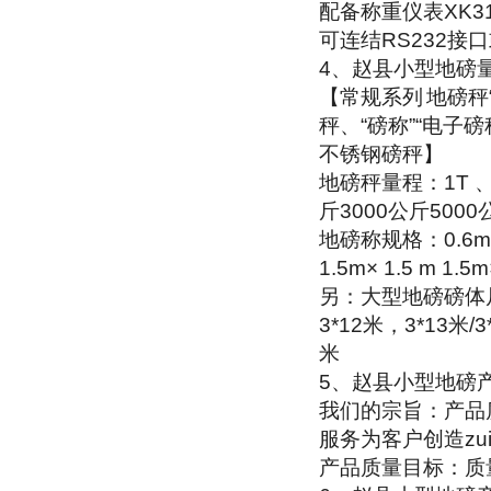
配备称重仪表
XK3
可连结
RS232
接口
4
、赵县小型地磅
【常规系列
地磅秤
秤、
“
磅称
”“
电子磅
不锈钢磅秤】
地磅秤量程：
1T
斤
3000
公斤
5000
地磅称规格：
0.6
1.5m× 1.5 m 1.5
另：大型地磅磅体
3*12
米，
3*13
米
/3
米
5
、赵县小型地磅
我们的宗旨：产品
服务为客户创造zu
产品质量目标：质