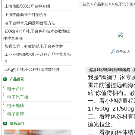
首页
>
产品中心
> >
电子汽车衡
上海伟酷500公斤台秤介绍
·
上海伟酷商业台秤的介绍
·
电子台秤常见问题和处理方法
·
200kg带打印电子台秤的技术参数和操
·
作注意事项
加强监管，有效防范电子台秤作弊
·
点击放大
工业不锈钢防水电子台秤产品性能及特
·
点
50kg打印电子台秤打印功能特性
·
赵县1吨2吨3吨吨5吨地磅
我是
“
鹰衡
”
厂家专
产品目录
雷击防遥控远销海
电子台秤
磅
”
你值得拥有。
电子汽车衡
一、看小地磅量程
电子地磅
1T/500g 2T/500g
电子吊秤
二、看秤体选材有
抛光拉丝。
联系我们
三、看板面秤体结