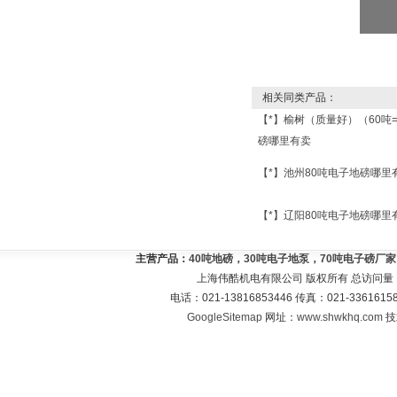
相关同类产品：
【*】榆树（质量好）（60吨
磅哪里有卖
【*】池州80吨电子地磅哪里
【*】辽阳80吨电子地磅哪里
主营产品：
40吨地磅，30吨电子地泵，70吨电子磅厂
上海伟酷机电有限公司 版权所有 总访问量
电话：021-13816853446 传真：021-33616
GoogleSitemap
网址：
www.shwkhq.com
技