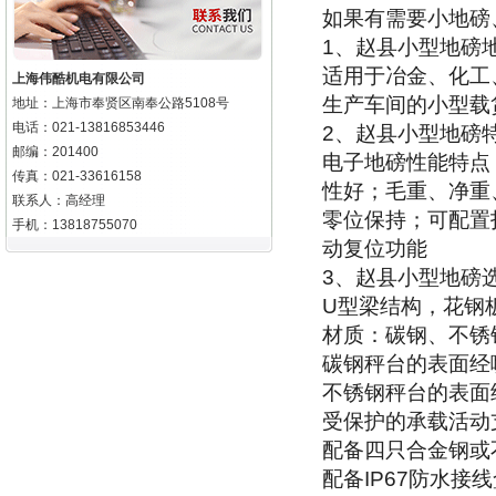
如果有需要小地磅
1
、赵县小型地磅
适用于冶金、化工
上海伟酷机电有限公司
生产车间的小型载
地址：上海市奉贤区南奉公路5108号
电话：021-13816853446
2
、赵县小型地磅
邮编：201400
电子地磅性能特点
传真：021-33616158
性好；毛重、净重
联系人：高经理
零位保持；可配置
手机：13818755070
动复位功能
3
、赵县小型地磅
U
型梁结构，花钢
材质：碳钢、不锈
碳钢秤台的表面经
不锈钢秤台的表面
受保护的承载活动
配备四只合金钢或
配备
IP67
防水接线