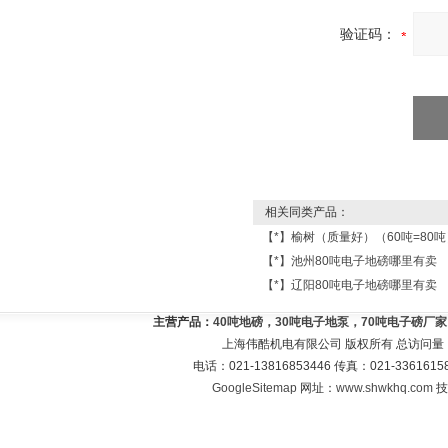
验证码：
相关同类产品：
【*】榆树（质量好）（60吨=80
【*】池州80吨电子地磅哪里有卖
【*】辽阳80吨电子地磅哪里有卖
主营产品：
40吨地磅，30吨电子地泵，70吨电子磅厂
上海伟酷机电有限公司 版权所有 总访问量
电话：021-13816853446 传真：021-33616
GoogleSitemap
网址：
www.shwkhq.com
技