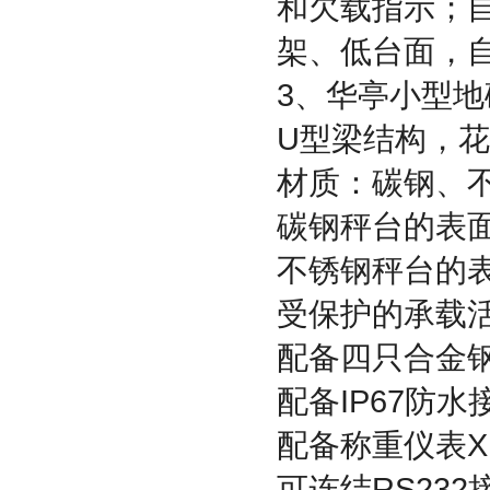
和欠载指示；
架、低台面，
3
、华亭小型地
U
型梁结构，花
材质：碳钢、
碳钢秤台的表
不锈钢秤台的
受保护的承载
配备四只合金
配备
IP67
防水
配备称重仪表
X
可连结
RS232