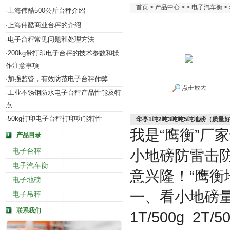
首页
>
产品中心
> >
电子汽车衡
>
上海伟酷500公斤台秤介绍
·
上海伟酷商业台秤的介绍
·
电子台秤常见问题和处理方法
·
200kg带打印电子台秤的技术参数和操
·
作注意事项
加强监管，有效防范电子台秤作弊
·
点击放大
工业不锈钢防水电子台秤产品性能及特
·
点
50kg打印电子台秤打印功能特性
·
华亭1吨2吨3吨吨5吨地磅（质量
我是
“
鹰衡
”
厂家
产品目录
电子台秤
小地磅防雷击
电子汽车衡
意兴隆！
“
鹰衡
电子地磅
一、看小地磅
电子吊秤
联系我们
1T/500g 2T/5