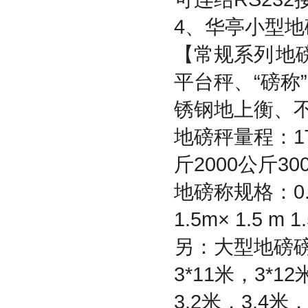
4
、华亭小型地
【常规系列
地
平台秤、
“
磅称
”
锈钢地上衡、
地磅秤量程：
1
斤
2000
公斤
30
地磅称规格：
0
1.5m× 1.5 m 1
另：大型地磅
3*11
米，
3*12
3.2
米，
3.4
米