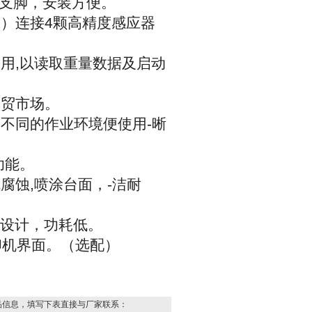
支脚，安装方便。
x
）连接
4
颗高精度感应器
使用
,
以读取重量数据及启动
集贸市场。
种不同的作业环境便使用
-
晰
功能。
抗腐蚀
,
喷涂台面，
-
洁耐
*设计，功耗低。
印机界面。（选配）
品信息，填写下表直接与厂家联系：