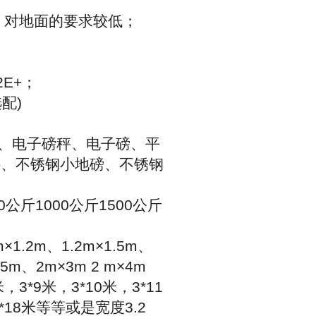
，对地面的要求较低；
2E+
；
选配
)
、电子磅秤、电子磅、平
秤、不锈钢小地磅、不锈钢
0
公斤
1000
公斤
1500
公斤
m×1.2m
、
1.2m×1.5m
、
.5m
、
2m×3m 2 m×4m
米，
3*9
米，
3*10
米，
3*11
*18
米等等或是宽度
3.2