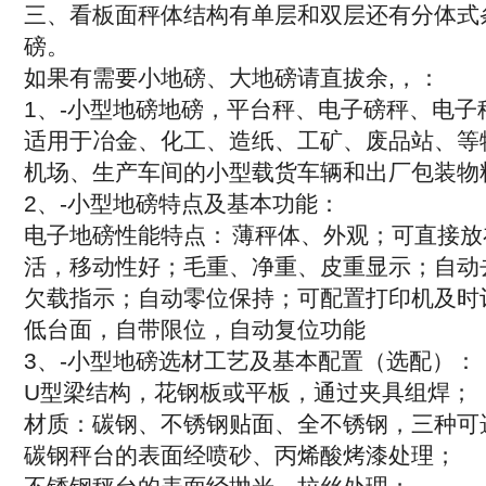
三、看板面秤体结构有单层和双层还有分体式
磅。
如果有需要小地磅、大地磅请直拔余
,
，
：
1
、
-
小型地磅地磅，平台秤、电子磅秤、电子
适用于冶金、化工、造纸、工矿、废品站、等
机场、生产车间的小型载货车辆和出厂包装物
2
、
-
小型地磅特点及基本功能：
电子地磅性能特点：
薄秤体、外观；可直接放
活，移动性好；毛重、净重、皮重显示；自动
欠载指示；自动零位保持；可配置打印机及时
低台面，自带限位，自动复位功能
3
、
-
小型地磅选材工艺及基本配置（选配）：
U
型梁结构，花钢板或平板，通过夹具组焊；
材质：碳钢、不锈钢贴面、全不锈钢，三种可
碳钢秤台的表面经喷砂、丙烯酸烤漆处理；