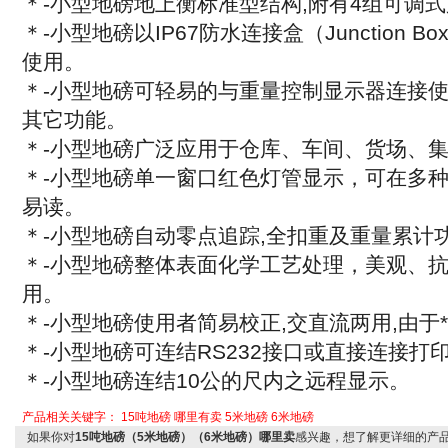
＊
-
小型地磅地上衡标准型结构
,
附有
4
组可调式
＊
-
小型地磅以
IP67
防水连接盒（
Junction Bo
使用。
＊
-
小型地磅可轻易的与重量控制显示器连接
其它功能。
＊
-
小型地磅广泛应用于仓库、车间、货场、
＊
-
小型地磅单一窗口红色灯管显示，可在多
易读。
＊
-
小型地磅自动零点追踪
,
全扣重及重量累计
＊
-
小型地磅整体表面化学工艺处理，美观、
用。
＊
-
小型地磅使用者简易校正
,
交直流两用
,
由于
＊
-
小型地磅可连结
RS232
接口或直接连接打
＊
-
小型地磅连结
10
公的尺内之远程显示。
产品相关关键字：
15吨地磅
哪里有卖
5米地磅
6米地磅
如果你对
15吨地磅（5米地磅）（6米地磅）哪里卖
感兴趣，想了解更详细的产