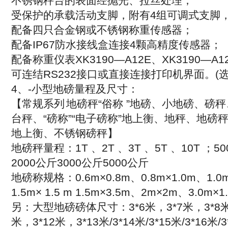
不锈钢秤台的表面经抛光、拉丝处理；
受保护的承载活动支脚，附有
4
组可调式支脚
配备四只合金钢或不锈钢称重传感器；
配备
IP67
防水接线盒连接
4
颗高精度传感器；
配备称重仪表
XK3190—A12E
、
XK3190—A1
可连结
RS232
接口或直接连接打印机界面。
(
4
、
-
小型地磅量程及尺寸：
【常规系列
地磅秤
“
俗称
”
地磅、小地磅、磅秤
台秤、
“
磅称
”“
电子磅称
”
地上衡、地秤、地磅
地上衡、不锈钢磅秤】
地磅秤量程：
1T
、
2T
、
3T
、
5T
、
10T
；
50
2000
公斤
3000
公斤
5000
公斤
地磅称规格：
0.6m×0.8m
、
0.8m×1.0m
、
1.0
1.5m× 1.5 m 1.5m×3.5m
、
2m×2m
、
3.0m×1
另：大型地磅磅体尺寸：
3*6
米，
3*7
米，
3*8
米，
3*12
米，
3*13
米
/3*14
米
/3*15
米
/3*16
米
/3