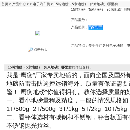
首页
>
产品中心
> >
电子汽车衡
> 15吨地磅（5米地磅）（6米地磅）哪里卖
15吨地磅（5米地磅）（6米地磅）哪
产品型号：
产品报价：
产品特点：
专业生产各种电子地磅，
点击放大
15吨地磅（5米地磅）（6米地磅）哪里卖
的详细资料：
我是
“
鹰衡
”
厂家专卖地磅的，面向全国及国外
地磅防雷击防遥控远销海外。质量有保证需要
隆！
“
鹰衡地磅
”
你值得拥有。教你选择质量的
一、看小地磅量程及精度，一般的情况规格如
1T/500g 2T/500g 3T/1kg 5T/2kg 10T/5kg
二、看秤体选材有碳钢和不锈钢，秤台板面有
不锈钢抛光拉丝。