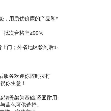
怨，用质优价廉的产品和*
厂批次合格率
≥99%
货上门；外省地区款到后
1-
后服务欢迎你随时拔打
，祝你生意！
碳钢骨架为基础
,
坚固耐用
.
色与蓝色可供选择。