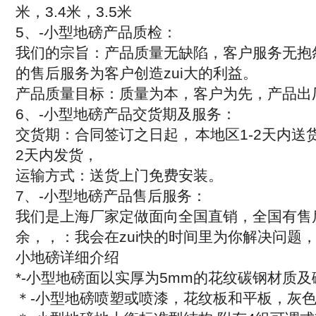
米，
3.4
米，
3.5
米
5
、
-
小型地磅产品质检：
我们的宗旨：产品质量无缺陷，客户服务无抱
的售后服务为客户创造zui大的利益。
产品质量目标：质量为本，客户为先，产品出
6
、
-
小型地磅产品交货期及服务：
交货期：合同签订之日起，
本地区
1-2
天内送
2
天内发货，
运输方式：送货上门免费安装。
7
、
-
小型地磅产品售后服务：
我们是上海厂家定做面向全国直销，全国有售
余
，
，
：
我会在zui快的时间里为你解决问题
小地磅详细介绍
*-
小型地磅面以实厚为
5mm
的花纹碳钢材质及
＊
-
小型地磅喷塑或喷漆，花纹板和平板，灰