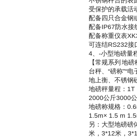
不锈钢秤台的表
受保护的承载活
配备四只合金钢
配备
IP67
防水接
配备称重仪表
XK
可连结
RS232
接
4
、
-
小型地磅量
【常规系列
地磅
台秤、
“
磅称
”“
电
地上衡、不锈钢
地磅秤量程：
1T
2000
公斤
3000
地磅称规格：
0.
1.5m× 1.5 m 1.
另：大型地磅磅
米，
3*12
米，
3*