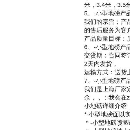
米，
3.4
米，
3.5
5
、
-
小型地磅产
我们的宗旨：产
的售后服务为客户
产品质量目标：
6
、
-
小型地磅产
交货期：合同签
2
天内发货，
运输方式：送货
7
、
-
小型地磅产
我们是上海厂家
余
，
，
：
我会在
小地磅详细介绍
*-
小型地磅面以
＊
-
小型地磅喷塑