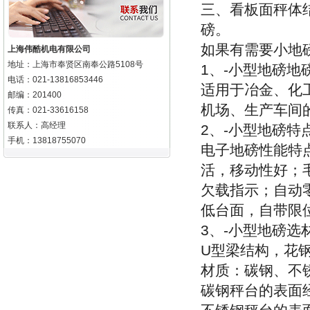
三、看板面秤体
磅。
如果有需要小地
上海伟酷机电有限公司
地址：上海市奉贤区南奉公路5108号
1
、
-
小型地磅地
电话：021-13816853446
适用于冶金、化
邮编：201400
机场、生产车间
传真：021-33616158
联系人：高经理
2
、
-
小型地磅特
手机：13818755070
电子地磅性能特
活，移动性好；
欠载指示；自动
低台面，自带限
3
、
-
小型地磅选
U
型梁结构，花
材质：碳钢、不
碳钢秤台的表面