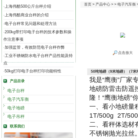
首页
>
产品中心
> >
电子汽车衡
上海伟酷500公斤台秤介绍
·
上海伟酷商业台秤的介绍
·
电子台秤常见问题和处理方法
·
200kg带打印电子台秤的技术参数和操
·
作注意事项
加强监管，有效防范电子台秤作弊
·
点击放大
工业不锈钢防水电子台秤产品性能及特
·
点
50kg打印电子台秤打印功能特性
·
50吨地磅（9米地磅）（7
我是
“
鹰衡
”
厂家
产品目录
地磅防雷击防遥
电子台秤
隆！
“
鹰衡地磅
”
电子汽车衡
一、看小地磅量
电子地磅
1T/500g 2T/500
电子吊秤
二、看秤体选材
联系我们
不锈钢抛光拉丝