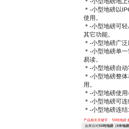
＊
-
小型地磅地上
＊
-
小型地磅以
IP
使用。
＊
-
小型地磅可轻
其它功能。
＊
-
小型地磅广泛
＊
-
小型地磅单一
易读。
＊
-
小型地磅自动
＊
-
小型地磅整体
用。
＊
-
小型地磅使用
＊
-
小型地磅可连
＊
-
小型地磅连结
产品相关关键字：
50吨地磅
如果你对
50吨地磅（9米地