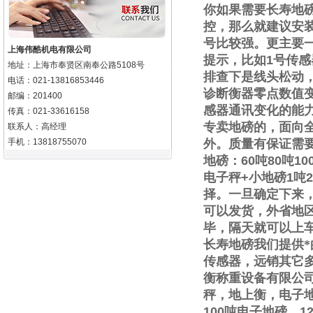
你如果需要
长寿地
控，那么就建议安
号比较强。更主要
上海伟酷机电有限公司
提示，比如
1
号传感
地址：上海市奉贤区南奉公路5108号
排查下是线头松动
电话：021-13816853446
诊断衡器零点数值
邮编：201400
感器通讯变化的能
传真：021-33616158
专卖地磅的，面向
联系人：高经理
手机：13818755070
外。质量有保证需
地磅：
60
吨
80
吨
10
电子秤
+
小地磅
1
吨
2
择。一旦确定下来
可以发货，外省地
毕，隔天就可以上
长寿地磅我们提供
传感器，远销其它
衡称重设备有限公
秤，地上衡，电子
100
吨电子地磅，
1