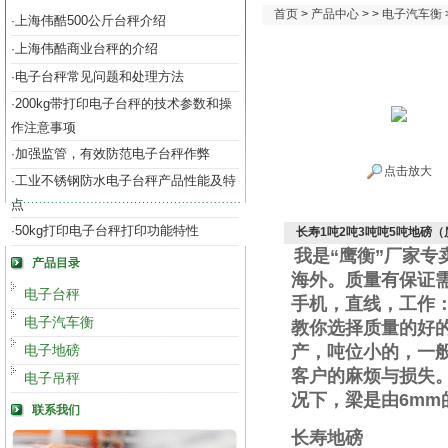
首页
>
产品中心
> >
电子汽车衡
上海伟酷500公斤台秤介绍
·
上海伟酷商业台秤的介绍
·
电子台秤常见问题和处理方法
·
200kg带打印电子台秤的技术参数和操
·
作注意事项
加强监管，有效防范电子台秤作弊
·
点击放大
工业不锈钢防水电子台秤产品性能及特
·
点
50kg打印电子台秤打印功能特性
·
长寿1吨2吨3吨吨5吨地磅
我是“鹰衡”厂家
产品目录
海外。质量有保证
电子台秤
手机
，直线
，工作
电子汽车衡
教你选择质量的好
电子地磅
产，吨位小的，一
客户的麻烦与损失
电子吊秤
况下，梁是由
6mm
联系我们
长寿地磅