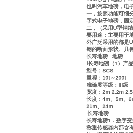
也叫汽车地磅，电
一，按照功能可细
字式电子地磅，固
二，（采用
U
型钢结
要用途：主要用于
外广泛采用的都是
U
钢的断面形状、几
长寿地磅
地磅
Ⅰ
长寿地磅（
1
）产
型号：
SCS
量程：
10t
～
200t
准确度等级：
III
级
宽度：
2m
2.2m
2.
长度：
4m
、
5m
、
6
21m
、
24m
长寿地磅
长寿地磅
1
．数字变
称重传感器内部含