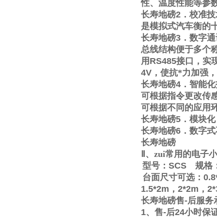
性、温度性能等参
长寿地磅
2
．校准技
是模拟式汽车衡的
长寿地磅
3
．数字通
总线结构便于多个称
用
RS485
接口，实
4V
，使抗*力加强
长寿地磅
4
．智能化
可根据指令更改传
可根据不同的应用
长寿地磅
5
．模块化
长寿地磅
6
．数字式
长寿地磅
Ⅱ
、zui常用的电
型号：
SCS
规格
台面尺寸可选：
0.8
1.5*2m
，
2*2m
，
2
长寿地磅售
-
后服务
1
、售
-
后
24
小时保