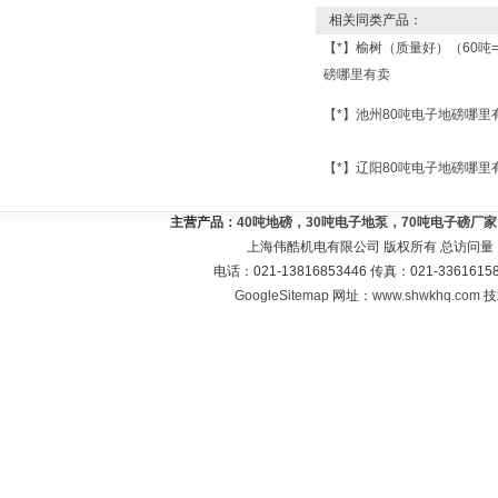
相关同类产品：
【*】榆树（质量好）（60吨
磅哪里有卖
【*】池州80吨电子地磅哪里
【*】辽阳80吨电子地磅哪里
主营产品：
40吨地磅，30吨电子地泵，70吨电子磅厂
上海伟酷机电有限公司 版权所有 总访问量
电话：021-13816853446 传真：021-33616
GoogleSitemap
网址：
www.shwkhq.com
技