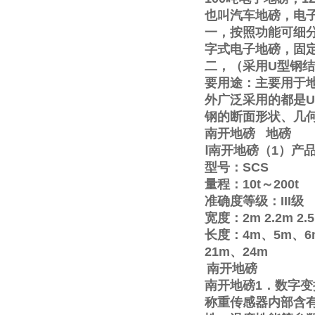
也叫汽车地磅，电
一，按照功能可细
字式电子地磅，固
二，（采用
U
型钢结
要用途：主要用于
外广泛采用的都是
U
钢的断面形状、几
南开地磅
地磅
Ⅰ
南开地磅（
1
）产
型号：
SCS
量程：
10t
～
200t
准确度等级：
III
级
宽度：
2m
2.2m
2.
长度：
4m
、
5m
、
6
21m
、
24m
南开地磅
南开地磅
1
．数字变
称重传感器内部含