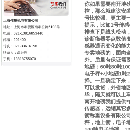
你如果需要
南开地
控，那么就建议安
号比较强。更主要
上海伟酷机电有限公司
提示，比如
1
号传感
地址：上海市奉贤区南奉公路5108号
排查下是线头松动
电话：021-13816853446
诊断衡器零点数值
邮编：201400
感器通讯变化的能
传真：021-33616158
专卖地磅的，面向
联系人：高经理
手机：13818755070
外。质量有保证需
地磅：
60
吨
80
吨
10
电子秤
+
小地磅
1
吨
2
择。一旦确定下来
可以发货，外省地
毕，隔天就可以上
南开地磅我们提供
传感器，远销其它
衡称重设备有限公
秤，地上衡，电子
100
吨电子地磅，
1