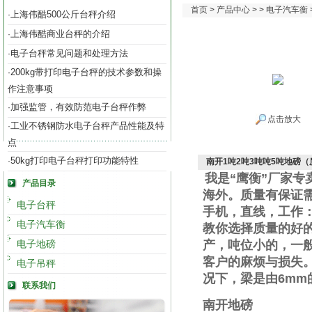
首页
>
产品中心
> >
电子汽车衡
上海伟酷500公斤台秤介绍
·
上海伟酷商业台秤的介绍
·
电子台秤常见问题和处理方法
·
200kg带打印电子台秤的技术参数和操
·
作注意事项
加强监管，有效防范电子台秤作弊
·
点击放大
工业不锈钢防水电子台秤产品性能及特
·
点
50kg打印电子台秤打印功能特性
·
南开1吨2吨3吨吨5吨地磅
我是“鹰衡”厂家
产品目录
海外。质量有保证
电子台秤
手机
，直线
，工作
电子汽车衡
教你选择质量的好
电子地磅
产，吨位小的，一
客户的麻烦与损失
电子吊秤
况下，梁是由
6mm
联系我们
南开地磅