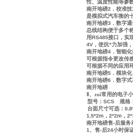
性、温度性能等参
南开地磅
2
．校准技
是模拟式汽车衡的
南开地磅
3
．数字通
总线结构便于多个称
用
RS485
接口，实
4V
，使抗*力加强
南开地磅
4
．智能化
可根据指令更改传
可根据不同的应用
南开地磅
5
．模块化
南开地磅
6
．数字式
南开地磅
Ⅱ
、zui常用的电
型号：
SCS
规格
台面尺寸可选：
0.8
1.5*2m
，
2*2m
，
2
南开地磅售
-
后服务
1
、售
-
后
24
小时保