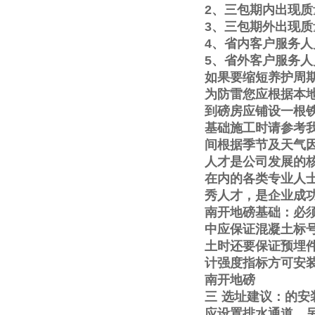
2
、三包期内出现质
3
、三包期外出现质
4
、省内客户服务人
5
、省外客户服务人
如果要缩短养护周
为防雷您应根据本
到磅房应铺设一根
基础施工时请参考
间根据季节及天气
人才是公司发展的
在内的各类专业人
秀人才，是企业成
南开地磅基础：必
中应保证混凝土标
土时还要保证预埋
计强度指标方可安
南开地磅
三
选址建议：的安
应设置排水通道。