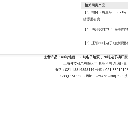
相关同类产品：
【*】榆树（质量好）（60吨
磅哪里有卖
【*】池州80吨电子地磅哪里
【*】辽阳80吨电子地磅哪里
主营产品：
40吨地磅，30吨电子地泵，70吨电子磅厂
上海伟酷机电有限公司 版权所有 总访问量
电话：021-13816853446 传真：021-33616
GoogleSitemap
网址：
www.shwkhq.com
技