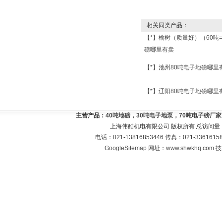
相关同类产品：
【*】榆树（质量好）（60吨
磅哪里有卖
【*】池州80吨电子地磅哪里
【*】辽阳80吨电子地磅哪里
主营产品：
40吨地磅，30吨电子地泵，70吨电子磅厂
上海伟酷机电有限公司 版权所有 总访问量
电话：021-13816853446 传真：021-33616
GoogleSitemap
网址：
www.shwkhq.com
技