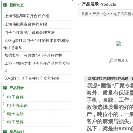
产品展示
Products
新闻动态
首页
>
产品中心
> >
电子汽车衡
上海伟酷500公斤台秤介绍
·
上海伟酷商业台秤的介绍
·
电子台秤常见问题和处理方法
·
200kg带打印电子台秤的技术参数和操
·
作注意事项
加强监管，有效防范电子台秤作弊
·
点击放大
工业不锈钢防水电子台秤产品性能及特
·
点
50kg打印电子台秤打印功能特性
·
武清1吨2吨3吨吨5吨地磅
我是“鹰衡”厂家
产品目录
海外。质量有保证
电子台秤
手机
，直线
，工作
电子汽车衡
教你选择质量的好
电子地磅
产，吨位小的，一
客户的麻烦与损失
电子吊秤
况下，梁是由
6mm
联系我们