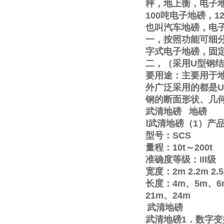
秤，地上衡，电子
100
吨电子地磅，
1
也叫汽车地磅，电
一，按照功能可细
字式电子地磅，固
二，（采用
U
型钢结
要用途：主要用于
外广泛采用的都是
U
钢的断面形状、几
武清地磅
地磅
Ⅰ
武清地磅（
1
）产
型号：
SCS
量程：
10t
～
200t
准确度等级：
III
级
宽度：
2m
2.2m
2.
长度：
4m
、
5m
、
6
21m
、
24m
武清地磅
武清地磅
1
．数字变