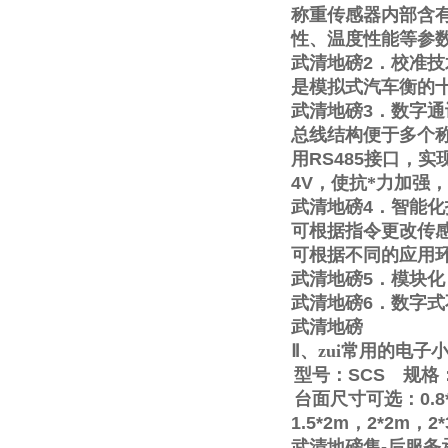
称重传感器内部含
性、温度性能等参
武清地磅
2
．校准技
是模拟式汽车衡的
武清地磅
3
．数字通
总线结构便于多个称
用
RS485
接口，实
4V
，使抗*力加强
武清地磅
4
．智能化
可根据指令更改传
可根据不同的应用
武清地磅
5
．模块化
武清地磅
6
．数字式
武清地磅
Ⅱ
、zui常用的电
型号：
SCS
规格
台面尺寸可选：
0.8
1.5*2m
，
2*2m
，
2
武清地磅售
-
后服务