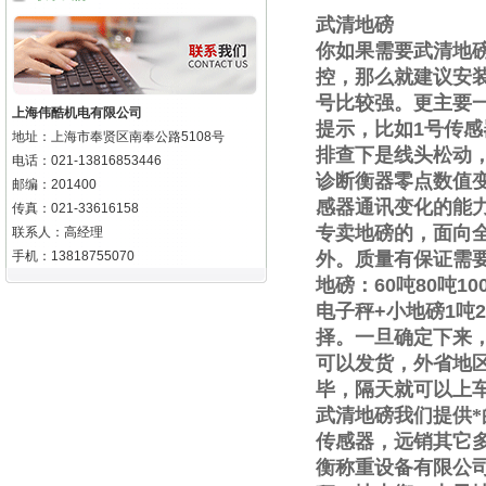
武清地磅
你如果需要
武清地
控，那么就建议安
号比较强。更主要
上海伟酷机电有限公司
提示，比如
1
号传感
地址：上海市奉贤区南奉公路5108号
排查下是线头松动
电话：021-13816853446
诊断衡器零点数值
邮编：201400
感器通讯变化的能
传真：021-33616158
专卖地磅的，面向
联系人：高经理
手机：13818755070
外。质量有保证需
地磅：
60
吨
80
吨
10
电子秤
+
小地磅
1
吨
2
择。一旦确定下来
可以发货，外省地
毕，隔天就可以上
武清地磅我们提供
传感器，远销其它
衡称重设备有限公