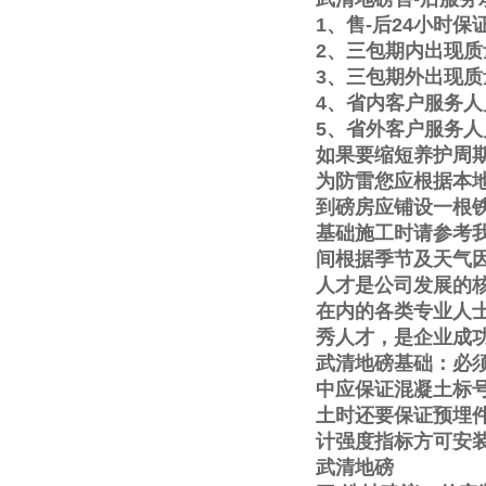
1
、售
-
后
24
小时保
2
、三包期内出现质
3
、三包期外出现质
4
、省内客户服务人
5
、省外客户服务人
如果要缩短养护周
为防雷您应根据本
到磅房应铺设一根
基础施工时请参考
间根据季节及天气
人才是公司发展的
在内的各类专业人
秀人才，是企业成
武清地磅基础：必
中应保证混凝土标
土时还要保证预埋
计强度指标方可安
武清地磅