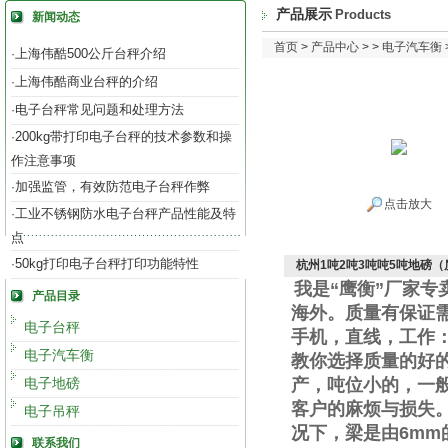
产品展示
Products
新闻动态
首页
>
产品中心
> >
电子汽车衡
上海伟酷500公斤台秤介绍
·
上海伟酷商业台秤的介绍
·
电子台秤常见问题和处理方法
·
200kg带打印电子台秤的技术参数和操
·
作注意事项
加强监管，有效防范电子台秤作弊
·
点击放大
工业不锈钢防水电子台秤产品性能及特
·
点
50kg打印电子台秤打印功能特性
·
杭州1吨2吨3吨吨5吨地磅
我是“鹰衡”厂家
产品目录
海外。质量有保证
电子台秤
手机
，直线
，工作
电子汽车衡
教你选择质量的好
电子地磅
产，吨位小的，一
客户的麻烦与损失
电子吊秤
况下，梁是由
6mm
联系我们