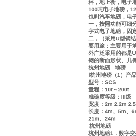
秤，地上衡，电子
100
吨电子地磅，
1
也叫汽车地磅，电
一，按照功能可细
字式电子地磅，固
二，（采用
U
型钢结
要用途：主要用于
外广泛采用的都是
U
钢的断面形状、几
杭州地磅
地磅
Ⅰ
杭州地磅（
1
）产
型号：
SCS
量程：
10t
～
200t
准确度等级：
III
级
宽度：
2m
2.2m
2.
长度：
4m
、
5m
、
6
21m
、
24m
杭州地磅
杭州地磅
1
．数字变