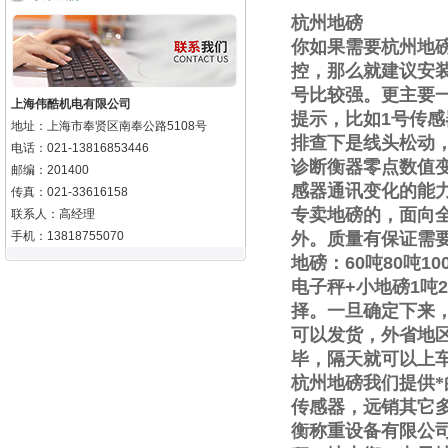
杭州地磅
你如果需要
杭州地
控，那么就建议安
号比较强。更主要
上海伟酷机电有限公司
提示，比如
1
号传感
地址：上海市奉贤区南奉公路5108号
排查下是线头松动
电话：021-13816853446
诊断衡器零点数值
邮编：201400
感器通讯变化的能
传真：021-33616158
专卖地磅的，面向
联系人：高经理
手机：13818755070
外。质量有保证需
地磅：
60
吨
80
吨
10
电子秤
+
小地磅
1
吨
2
择。一旦确定下来
可以发货，外省地
毕，隔天就可以上
杭州地磅我们提供
传感器，远销其它
衡称重设备有限公