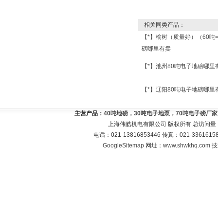
相关同类产品：
【*】榆树（质量好）（60吨
磅哪里有卖
【*】池州80吨电子地磅哪里
【*】辽阳80吨电子地磅哪里
主营产品：
40吨地磅，30吨电子地泵，70吨电子磅厂
上海伟酷机电有限公司 版权所有 总访问量
电话：021-13816853446 传真：021-33616
GoogleSitemap
网址：
www.shwkhq.com
技