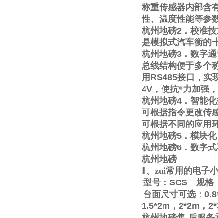
称重传感器内部含
性、温度性能等参
杭州地磅
2
．校准技
是模拟式汽车衡的
杭州地磅
3
．数字通
总线结构便于多个称
用
RS485
接口，实
4V
，使抗*力加强
杭州地磅
4
．智能化
可根据指令更改传
可根据不同的应用
杭州地磅
5
．模块化
杭州地磅
6
．数字式
杭州地磅
Ⅱ
、zui常用的电
型号：
SCS
规格
台面尺寸可选：
0.8
1.5*2m
，
2*2m
，
2
杭州地磅售
-
后服务