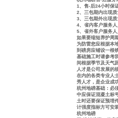
1
、售
-
后
24
小时保
2
、三包期内出现质
3
、三包期外出现质
4
、省内客户服务人
5
、省外客户服务人
如果要缩短养护周
为防雷您应根据本
到磅房应铺设一根
基础施工时请参考
间根据季节及天气
人才是公司发展的
在内的各类专业人
秀人才，是企业成
杭州地磅基础：必
中应保证混凝土标
土时还要保证预埋
计强度指标方可安
杭州地磅