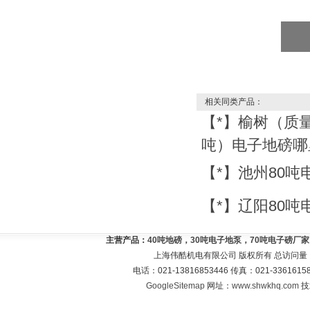
相关同类产品：
【*】榆树（质量
吨）电子地磅哪
【*】池州80
【*】辽阳80
主营产品：
40吨地磅，30吨电子地泵，70吨电子磅厂
上海伟酷机电有限公司 版权所有 总访问量
电话：021-13816853446 传真：021-33616
GoogleSitemap
网址：
www.shwkhq.com
技