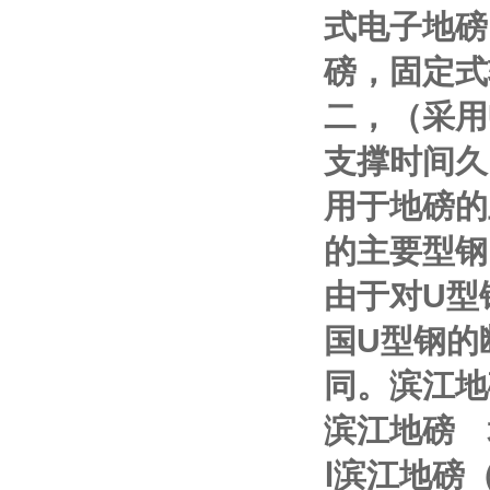
式电子地磅
磅，固定式
二，（采用
支撑时间久
用于地磅的
的主要型钢
由于对
U
型
国
U
型钢的
同。
滨江地
滨江地磅
Ⅰ
滨江地磅