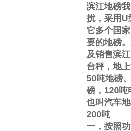
滨江地磅我
扰，采用
U
它多个国家
要的地磅。
及销售
滨江
台秤，地上
50
吨地磅
磅，
120
吨
也叫汽车地
200
吨
一，按照功