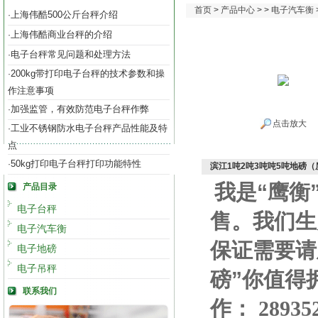
首页
>
产品中心
> >
电子汽车衡
上海伟酷500公斤台秤介绍
·
上海伟酷商业台秤的介绍
·
电子台秤常见问题和处理方法
·
200kg带打印电子台秤的技术参数和操
·
作注意事项
加强监管，有效防范电子台秤作弊
·
点击放大
工业不锈钢防水电子台秤产品性能及特
·
点
50kg打印电子台秤打印功能特性
·
滨江1吨2吨3吨吨5吨地磅
我是“鹰衡
产品目录
电子台秤
售。我们生
电子汽车衡
保证需要请
电子地磅
电子吊秤
磅”你值得
联系我们
作
：
28935