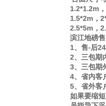
1.2*1.2m
1.5*2m
，
2
2.5*5m
，
2
滨江地磅售
1
、售
-
后
24
2
、三包期
3
、三包期
4
、省内客
5
、省外客
如果要缩短
员指导下采