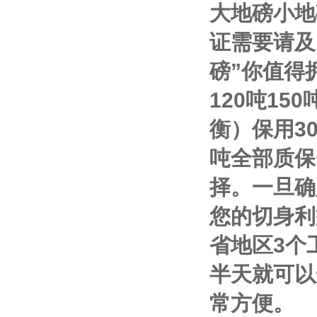
大地磅小地
证需要请及
磅
”
你值得
120
吨
150
衡）保用
3
吨全部质保
择。一旦确
您的切身利
省地区
3
个
半天就可以
常方便。