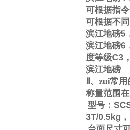
可根据指令
可根据不同
滨江地磅
5
滨江地磅
6
度等级
C3
滨江地磅
Ⅱ
、zui
称量范围在
型号：
SC
3T/0.5kg
，
台面尺寸