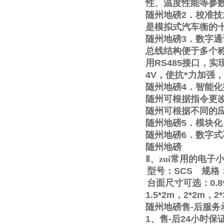
性、温度性能等参
随州地磅
2
．校准技
是模拟式汽车衡的
随州地磅
3
．数字通
总线结构便于多个称
用
RS485
接口，实
4V
，使抗*力加强
随州地磅
4
．智能化
随州可根据指令更
随州可根据不同的
随州地磅
5
．模块化
随州地磅
6
．数字式
随州地磅
Ⅱ
、zui常用的电
型号：
SCS
规格
台面尺寸可选：
0.8
1.5*2m
，
2*2m
，
2
随州地磅售
-
后服务
1
、售
-
后
24
小时保