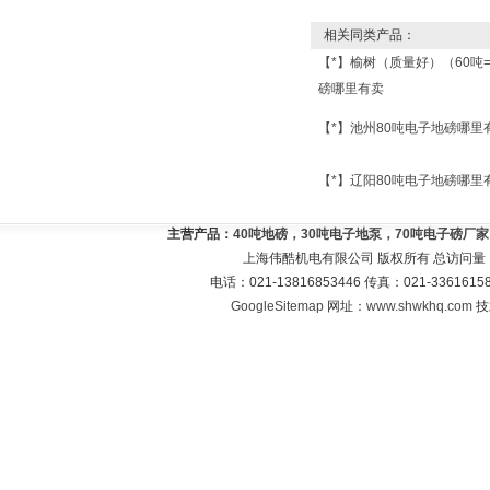
相关同类产品：
【*】榆树（质量好）（60吨
磅哪里有卖
【*】池州80吨电子地磅哪里
【*】辽阳80吨电子地磅哪里
主营产品：
40吨地磅，30吨电子地泵，70吨电子磅厂
上海伟酷机电有限公司 版权所有 总访问量
电话：021-13816853446 传真：021-33616
GoogleSitemap
网址：
www.shwkhq.com
技