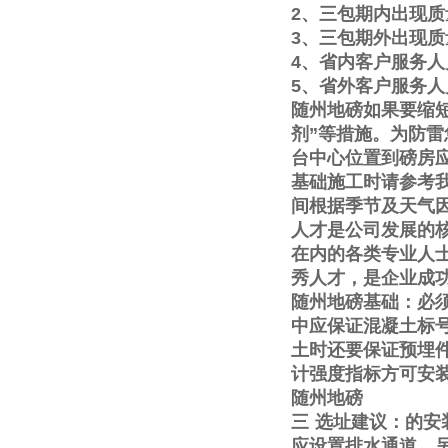
2
、三包期内出现质
3
、三包期外出现质
4
、省内客户服务人
5
、省外客户服务人
随州地磅如果要缩
剂
”
等措施。为防雷
台中心位置到磅房
基础施工时请参考
间根据季节及天气
人才是公司发展的
在内的各类专业人
秀人才，是企业成
随州地磅基础：必
中应保证混凝土标
土时还要保证预埋
计强度指标方可安
随州地磅
三
选址建议：的安
应设置排水通道。