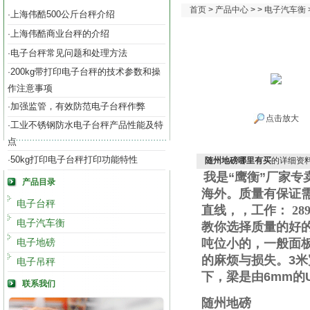
首页
>
产品中心
> >
电子汽车衡
上海伟酷500公斤台秤介绍
·
上海伟酷商业台秤的介绍
·
电子台秤常见问题和处理方法
·
200kg带打印电子台秤的技术参数和操
·
作注意事项
加强监管，有效防范电子台秤作弊
·
点击放大
工业不锈钢防水电子台秤产品性能及特
·
点
50kg打印电子台秤打印功能特性
·
随州地磅哪里有买
的详细资
我是“鹰衡”厂家
产品目录
海外。质量有保证
电子台秤
直线
，
，工作
：
289
电子汽车衡
教你选择质量的好
电子地磅
吨位小的，一般面
的麻烦与损失。
3
米
电子吊秤
下，梁是由
6mm
的
联系我们
随州地磅