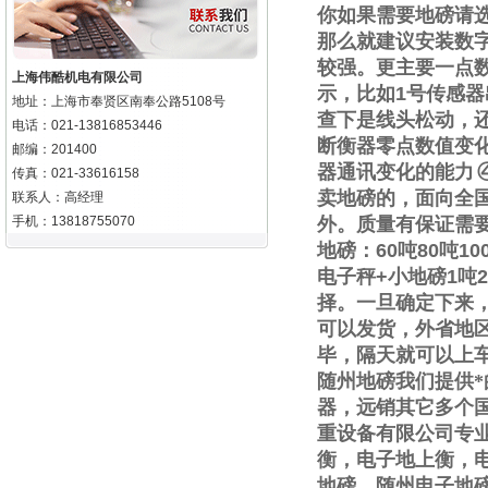
你如果需要地磅请
那么就建议安装数
较强。更主要一点
上海伟酷机电有限公司
示，比如
1
号传感器
地址：上海市奉贤区南奉公路5108号
查下是线头松动，
电话：021-13816853446
断衡器零点数值变
邮编：201400
器通讯变化的能力
传真：021-33616158
卖地磅的，面向全
联系人：高经理
手机：13818755070
外。质量有保证需
地磅：
60
吨
80
吨
10
电子秤
+
小地磅
1
吨
2
择。一旦确定下来
可以发货，外省地
毕，隔天就可以上
随州地磅我们提供
器，远销其它多个
重设备有限公司专
衡，电子地上衡，
地磅，随州电子地