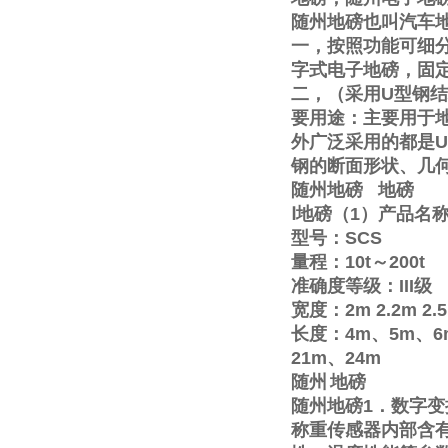
随州地磅也叫汽车
一，按照功能可细
字式电子地磅，固
二，（采用
U
型钢结
要用途：主要用于
外广泛采用的都是
U
钢的断面形状、几
随州地磅
地磅
Ⅰ
地磅（
1
）产品名
型号：
SCS
量程：
10t
～
200t
准确度等级：
III
级
宽度：
2m
2.2m
2.
长度：
4m
、
5m
、
6
21m
、
24m
随州
地磅
随州地磅
1
．数字变
称重传感器内部含