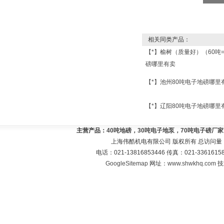
相关同类产品：
【*】榆树（质量好）（60吨
磅哪里有卖
【*】池州80吨电子地磅哪里
【*】辽阳80吨电子地磅哪里
主营产品：
40吨地磅，30吨电子地泵，70吨电子磅厂
上海伟酷机电有限公司 版权所有 总访问量
电话：021-13816853446 传真：021-33616
GoogleSitemap
网址：
www.shwkhq.com
技