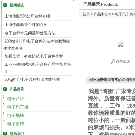
产品展示
Products
新闻动态
首页
>
产品中心
> >
电子汽车衡
上海伟酷500公斤台秤介绍
·
上海伟酷商业台秤的介绍
·
电子台秤常见问题和处理方法
·
200kg带打印电子台秤的技术参数和操
·
作注意事项
加强监管，有效防范电子台秤作弊
·
点击放大
工业不锈钢防水电子台秤产品性能及特
·
点
50kg打印电子台秤打印功能特性
·
郴州地磅哪里有买
的详细资
产品目录
我是“鹰衡”厂家
海外。质量有保证
电子台秤
直线
，
，工作
：
289
电子汽车衡
教你选择质量的好
电子地磅
吨位小的，一般面
电子吊秤
的麻烦与损失。
3
米
联系我们
下，梁是由
6mm
的