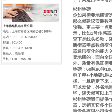
郴州地磅
你如果需要地磅请
那么就建议安装数
上海伟酷机电有限公司
较强。更主要一点
地址：上海市奉贤区南奉公路5108号
示，比如
1
号传感器
电话：021-13816853446
查下是线头松动，
邮编：201400
断衡器零点数值变
传真：021-33616158
器通讯变化的能力
联系人：高经理
卖地磅的，面向全
手机：13818755070
外。质量有保证需
地磅：
60
吨
80
吨
10
电子秤
+
小地磅
1
吨
2
择。一旦确定下来
可以发货，外省地
毕，隔天就可以上
郴州地磅我们提供
器，远销其它多个
重设备有限公司专