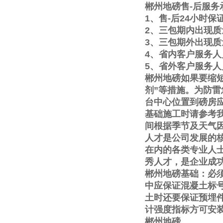
郴州地磅售
-
后服务
1
、售
-
后
24
小时保
2
、三包期内出现质
3
、三包期外出现质
4
、省内客户服务人
5
、省外客户服务人
郴州地磅如果要缩
剂
”
等措施。为防雷
台中心位置到磅房
基础施工时请参考
间根据季节及天气
人才是公司发展的
在内的各类专业人
秀人才，是企业成
郴州地磅基础：必
中应保证混凝土标
土时还要保证预埋
计强度指标方可安
郴州地磅