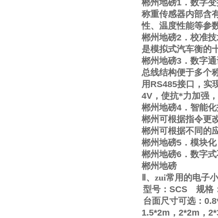
郴州地磅
1
．数字变
称重传感器内部含
性、温度性能等参
郴州地磅
2
．校准技
是模拟式汽车衡的
郴州地磅
3
．数字通
总线结构便于多个称
用
RS485
接口，实
4V
，使抗*力加强
郴州地磅
4
．智能化
郴州可根据指令更
郴州可根据不同的
郴州地磅
5
．模块化
郴州地磅
6
．数字式
郴州地磅
Ⅱ
、zui常用的电
型号：
SCS
规格
台面尺寸可选：
0.8
1.5*2m
，
2*2m
，
2