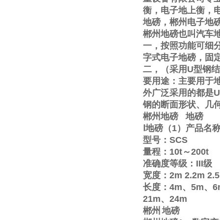
衡，电子地上衡，
地磅，郴州电子地
郴州地磅也叫汽车
一，按照功能可细
字式电子地磅，固
二，（采用
U
型钢结
要用途：主要用于
外广泛采用的都是
U
钢的断面形状、几
郴州地磅
地磅
Ⅰ
地磅（
1
）产品名
型号：
SCS
量程：
10t
～
200t
准确度等级：
III
级
宽度：
2m
2.2m
2.
长度：
4m
、
5m
、
6
21m
、
24m
郴州
地磅