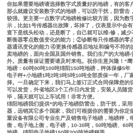
你如果需要地磅请选择数字式质量好的地磅，有的客
那么就建议安装数字式的地磅，可以防干扰，防雷击
较强。更主要一点数字式地磅检修比较方面，因为数
示，比如
1
号传感器出故障，坏掉了，仪表显示中会有
查下是线头松动，还是断了，自己就可以维
-
修，减少
断衡器零点数值变化的能力；
②
诊断每只传感器的零
器通讯变化的能力
④
更换传感器后地址和编号不符的
卖地磅的，面向全国及国外销售。我们生产的大地磅
外。质量有保证需要请及时来电。祝你生意兴隆！
“
鹰
地磅：
60
吨
80
吨
100
吨绵阳
150
吨地磅，秤体保修
5
年
电子秤
+
小地磅
1
吨
2
吨
3
吨
5
吨
10
吨全部质保一年，厂
择。一旦确定下来，我们马上签订正式合同保障您的
可以发货，外省地区
3
个工作日内发货，安装人员随货
毕，隔天就可以上车试用！非常方便。
绵阳地磅我们提供*的电子地磅防雷击，防干扰，采用
器，远销其它多个国家，我们可根据你的需要为你定
重设备有限公司专业生产及销售电子地磅，地磅秤，
衡，电子地上衡，电子磅，
10-30
吨，
50
吨地磅、
60
地磅，绵阳电子地磅
150
吨
200
吨地磅秤等。