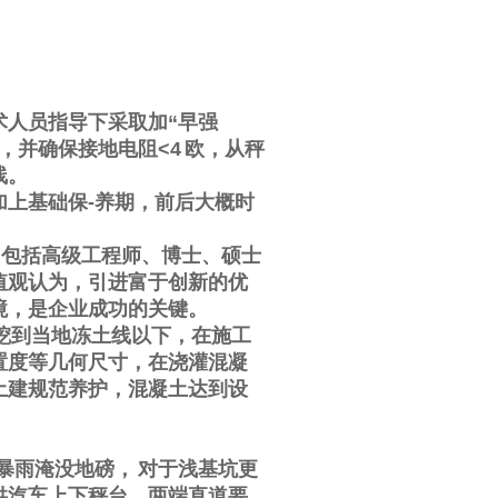
术人员指导下采取加
“
早强
，并确保接地电阻
<4
欧，从秤
线。
加上基础保
-
养期，前后大概时
，包括高级工程师、博士、硕士
值观认为，引进富于创新的优
境，是企业成功的关键。
挖到当地冻土线以下，在施工
置度等几何尺寸，在浇灌混凝
土建规范养护，混凝土达到设
暴雨淹没地磅，
对于浅基坑更
供汽车上下秤台，两端直道要