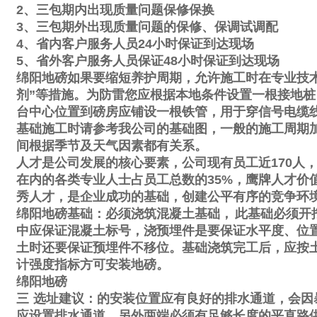
2
、三包期内出现质量问题保修保换
3
、三包期外出现质量问题的保修、保调试调配
4
、省内客户服务人员
24
小时保证到达现场
5
、省外客户服务人员保证
48
小时保证到达现场
绵阳地磅如果要缩短养护周期，允许施工时在专业技
剂
”
等措施。为防雷您应根据本地条件设置一根接地桩
台中心位置到磅房应铺设一根铁管，用于穿信号电缆
基础施工时请参考我公司的基础图，一般的施工周期
间根据季节及天气因素都有关系。
人才是公司发展的核心要素，公司现有员工近
170
人
在内的各类专业人士占员工总数的
35%
，鹰牌人才价
秀人才，是企业成功的基础，创建公平有序的竞争环
绵阳地磅基础：必须浇筑混凝土基础，
此基础必须开
中应保证混凝土标号，浇预埋件是要保证水平度、位
土时还要保证预埋件不移位。基础浇筑完工后，应按
计强度指标方可安装地磅。
绵阳地磅
三
选址建议：的安装位置应有良好的排水通道，会因
应设置排水通道。另外两端必须有足够长度的平直路