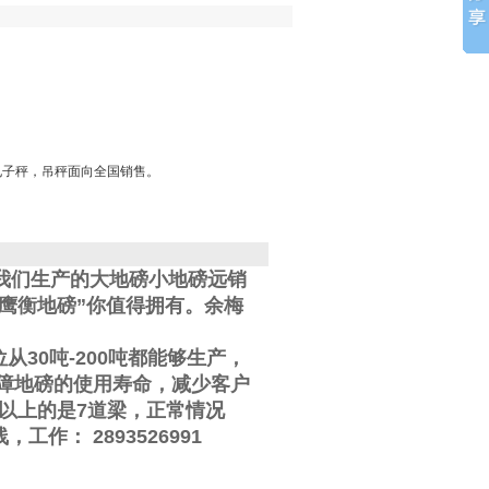
电子秤，吊秤面向全国销售。
我们生产的大地磅小地磅远销
鹰衡地磅”你值得拥有。
余梅
位从
30
吨
-200
吨都能够生产，
障地磅的使用寿命，减少客户
以上的是
7
道梁，正常情况
线
，工作
：
2893526991