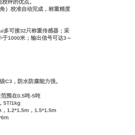
免校秤的优点。
角）校准自动完成，称重精度
i多可接
32
只称重传感器；采
小于
1000
米；输出信号可达
3
～
级
C3
，防水防腐能力强。
量范围在
0.5
吨
-5
吨
，
5T/1kg
m
，
1.2*1.5m
，
1.5*1.5m
*6m