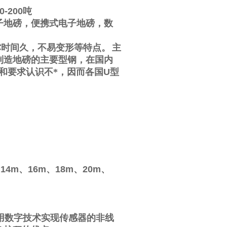
0-200
吨
子地磅，便携式电子地磅，数
撑时间久，不易变形等特点。
主
制造地磅的主要型钢，在国内
和要求认识不*，因而各国
U
型
、
14m
、
16m
、
18m
、
20m
、
用数字技术实现传感器的非线