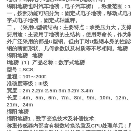
绵阳地磅也叫汽车地磅，电子汽车衡），称量范围：
1
一，按照功能可细分为：固定式电子地磅，移动式电
字式电子地磅，固定式轴重秤。
二，（采用
U
型钢结构：主要特点：承受压力大，支
要用途：主要用于地磅的主结构，使用寿命长，作为
外广泛采用的都是
U
型钢。但由于对
U
型钢本身的性能
钢的断面形状、几何参数以及材质等不尽相同。地磅
绵阳地磅
地磅
Ⅰ
地磅（
1
）产品名称：数字式地磅
型号：
SCS
量程：
10t
～
200t
准确度等级：
III
级
宽度：
2m
2.2m
2.5m
3m
3.2m
3.4m
长度：
4m
、
5m
、
6m
、
7m
、
8m
、
9m
、
10m
、
12m
21m
、
24m
绵阳
地磅
绵阳地磅
1
．数字变换技术及补偿技术
称重传感器内部含有模数转换装置及
CPU
处理单元；