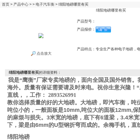
首页
>
产品中心
> >
电子汽车衡
> 绵阳地磅哪里有买
绵阳地磅哪里有买
产品型号：
产品报价：
产品特点：
专业生产各种电子地磅，
点击放大
绵阳地磅哪里有买
的详细资料：
我是“鹰衡”厂家专卖地磅的，面向全国及国外销售。
海外。质量有保证需要请及时来电。祝你生意兴隆！“
直线
，
，工作
：
2893526991
教你选择质量的好的大地磅。大地磅，即汽车衡，吨
吨位小的，一般面板是
10mm,
吨位大的面板
12mm,
保
的麻烦与损失。
3
米宽的地磅，底下有
6
道梁，
3.4
米宽
下，梁是由
6mm
的
U
型钢折弯而成的。
余梅手机
，直
绵阳地磅