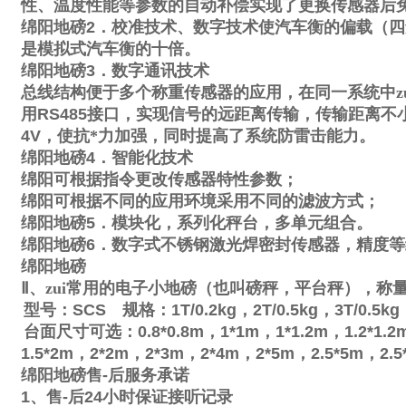
性、温度性能等参数的自动补偿实现了更换传感器后
绵阳地磅
2
．校准技术、数字技术使汽车衡的偏载（四
是模拟式汽车衡的十倍。
绵阳地磅
3
．数字通讯技术
总线结构便于多个称重传感器的应用，在同一系统中zu
用
RS485
接口，实现信号的远距离传输，传输距离不
4V
，使抗*力加强，同时提高了系统防雷击能力。
绵阳地磅
4
．智能化技术
绵阳可根据指令更改传感器特性参数；
绵阳可根据不同的应用环境采用不同的滤波方式；
绵阳地磅
5
．模块化，系列化秤台，多单元组合。
绵阳地磅
6
．数字式不锈钢激光焊密封传感器，精度等
绵阳地磅
Ⅱ
、zui常用的电子小地磅（也叫磅秤，平台秤），称
型号：
SCS
规格：
1T/0.2kg
，
2T/0.5kg
，
3T/0.5kg
台面尺寸可选：
0.8*0.8m
，
1*1m
，
1*1.2m
，
1.2*1.2
1.5*2m
，
2*2m
，
2*3m
，
2*4m
，
2*5m
，
2.5*5m
，
2.5
绵阳地磅售
-
后服务承诺
1
、售
-
后
24
小时保证接听记录