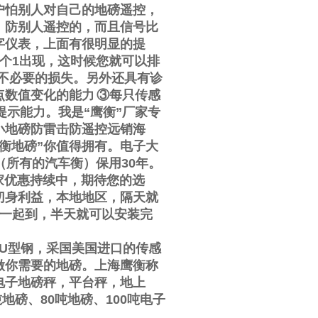
户怕别人对自己的地磅遥控，
，防别人遥控的，而且信号比
字仪表，上面有很明显的提
个
1
出现，这时候您就可以排
不必要的损失。另外还具有诊
点数值变化的能力
③
每只传感
提示能力。我是
“
鹰衡
”
厂家专
小地磅防雷击防遥控远销海
衡地磅
”
你值得拥有。电子大
（所有的汽车衡）保用
30
年。
家优惠持续中，期待您的选
切身利益，本地地区，隔天就
一起到，半天就可以安装完
U
型钢，采国美国进口的传感
做你需要的地磅。上海鹰衡称
电子地磅秤，平台秤，地上
吨地磅、
80
吨地磅、
100
吨电子