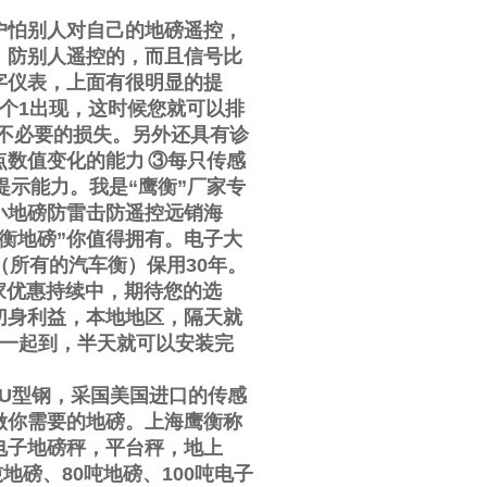
户怕别人对自己的地磅遥控，
，防别人遥控的，而且信号比
字仪表，上面有很明显的提
个
1
出现，这时候您就可以排
不必要的损失。另外还具有诊
点数值变化的能力
③
每只传感
提示能力。我是
“
鹰衡
”
厂家专
小地磅防雷击防遥控远销海
衡地磅
”
你值得拥有。电子大
（所有的汽车衡）保用
30
年。
家优惠持续中，期待您的选
切身利益，本地地区，隔天就
一起到，半天就可以安装完
U
型钢，采国美国进口的传感
做你需要的地磅。上海鹰衡称
电子地磅秤，平台秤，地上
吨地磅、
80
吨地磅、
100
吨电子