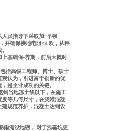
术人员指导下采取加
“
早强
，并确保接地电阻
<4
欧，从秤
线。
加上基础保
-
养期，前后大概时
，包括高级工程师、博士、硕士
值观认为，引进富于创新的优
境，是企业成功的关键。
挖到当地冻土线以下，在施工
置度等几何尺寸，在浇灌混凝
土建规范养护，混凝土达到设
暴雨淹没地磅，
对于浅基坑更