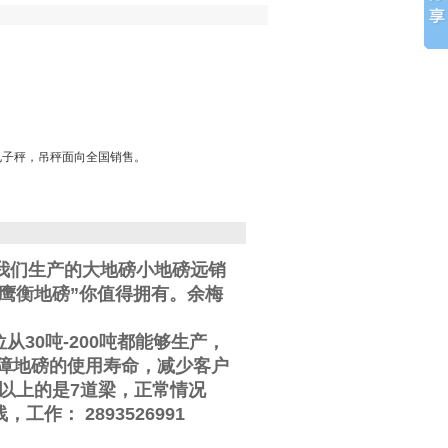
电子秤，吊秤面向全国销售。
我们生产的大地磅小地磅远销
鹰衡地磅”你值得拥有。
余梅
位从
30
吨
-200
吨都能够生产，
障地磅的使用寿命，减少客户
以上的是
7
道梁，正常情况
线
，工作
：
2893526991