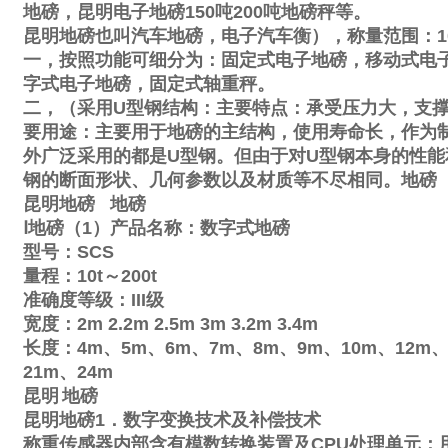
地磅，昆明电子地磅
150
吨
200
吨地磅秤等。
昆明地磅也叫汽车地磅，电子汽车衡），称量范围：
1
一，按照功能可细分为：固定式电子地磅，移动式电
字式电子地磅，固定式轴重秤。
二，（采用
U
型钢结构：主要特点：承受压力大，支
要用途：主要用于地磅的主结构，使用寿命长，作为
外广泛采用的都是
U
型钢。但由于对
U
型钢本身的性能
钢的断面形状、几何参数以及材质等不尽相同。地磅
昆明地磅
地磅
Ⅰ
地磅（
1
）产品名称：数字式地磅
型号：
SCS
量程：
10t
～
200t
准确度等级：
III
级
宽度：
2m
2.2m
2.5m
3m
3.2m
3.4m
长度：
4m
、
5m
、
6m
、
7m
、
8m
、
9m
、
10m
、
12m
21m
、
24m
昆明
地磅
昆明地磅
1
．数字变换技术及补偿技术
称重传感器内部含有模数转换装置及
CPU
处理单元；