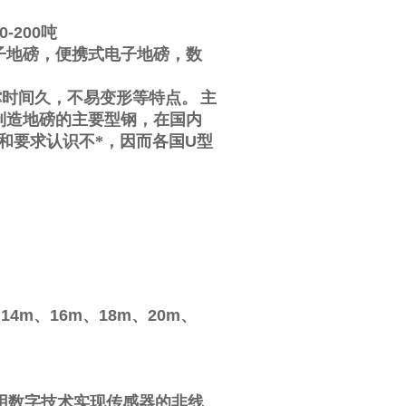
0-200
吨
子地磅，便携式电子地磅，数
撑时间久，不易变形等特点。
主
制造地磅的主要型钢，在国内
和要求认识不*，因而各国
U
型
、
14m
、
16m
、
18m
、
20m
、
用数字技术实现传感器的非线