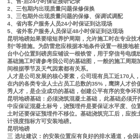
1
、售
-
后
24
小时保证接听记录
2
、三包期内出现质量问题保修保换
3
、三包期外出现质量问题的保修、保调试调配
4
、省内客户服务人员
24
小时保证到达现场
5
、省外客户服务人员保证
48
小时保证到达现场
昆明地磅如果要缩短养护周期，允许施工时在专业技
剂
”
等措施。为防雷您应根据本地条件设置一根接地桩
台中心位置到磅房应铺设一根铁管，用于穿信号电缆
基础施工时请参考我公司的基础图，一般的施工周期
间根据季节及天气因素都有关系。
人才是公司发展的核心要素，公司现有员工近
170
人
在内的各类专业人士占员工总数的
35%
，鹰牌人才价
秀人才，是企业成功的基础，创建公平有序的竞争环
昆明地磅基础：必须浇筑混凝土基础，
此基础必须开
中应保证混凝土标号，浇预埋件是要保证水平度、位
土时还要保证预埋件不移位。基础浇筑完工后，应按
计强度指标方可安装地磅。
昆明地磅
三
选址建议：的安装位置应有良好的排水通道，会因