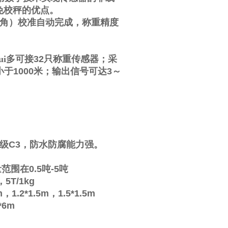
免校秤的优点。
角）校准自动完成，称重精度
i多可接
32
只称重传感器；采
小于
1000
米；输出信号可达
3
～
级
C3
，防水防腐能力强。
量范围在
0.5
吨
-5
吨
，
5T/1kg
m
，
1.2*1.5m
，
1.5*1.5m
*6m