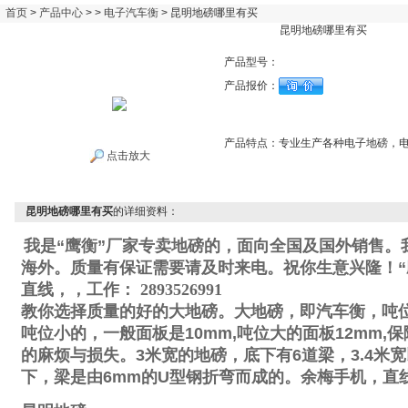
首页
>
产品中心
> >
电子汽车衡
> 昆明地磅哪里有买
昆明地磅哪里有买
产品型号：
产品报价：
产品特点：
专业生产各种电子地磅，
点击放大
昆明地磅哪里有买
的详细资料：
我是“鹰衡”厂家专卖地磅的，面向全国及国外销售。
海外。质量有保证需要请及时来电。祝你生意兴隆！“
直线
，
，工作
：
2893526991
教你选择质量的好的大地磅。大地磅，即汽车衡，吨
吨位小的，一般面板是
10mm,
吨位大的面板
12mm,
保
的麻烦与损失。
3
米宽的地磅，底下有
6
道梁，
3.4
米宽
下，梁是由
6mm
的
U
型钢折弯而成的。
余梅手机
，直