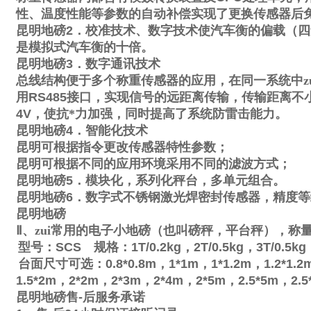
性、温度性能等参数的自动补偿实现了更换传感器后
昆明地磅
2
．校准技术、数字技术使汽车衡的偏载（四
是模拟式汽车衡的十倍。
昆明地磅
3
．数字通讯技术
总线结构便于多个称重传感器的应用，在同一系统中zu
用
RS485
接口，实现信号的远距离传输，传输距离不
4V
，使抗*力加强，同时提高了系统防雷击能力。
昆明地磅
4
．智能化技术
昆明可根据指令更改传感器特性参数；
昆明可根据不同的应用环境采用不同的滤波方式；
昆明地磅
5
．模块化，系列化秤台，多单元组合。
昆明地磅
6
．数字式不锈钢激光焊密封传感器，精度等
昆明地磅
Ⅱ
、zui常用的电子小地磅（也叫磅秤，平台秤），称
型号：
SCS
规格：
1T/0.2kg
，
2T/0.5kg
，
3T/0.5kg
台面尺寸可选：
0.8*0.8m
，
1*1m
，
1*1.2m
，
1.2*1.2
1.5*2m
，
2*2m
，
2*3m
，
2*4m
，
2*5m
，
2.5*5m
，
2.5
昆明地磅售
-
后服务承诺