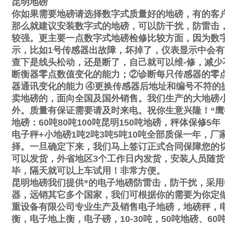
昆明地磅
你如果需要地磅请选择数字式质量好的地磅，有的客
那么就建议安装数字式的地磅，可以防干扰，防雷击
较强。更主要一点数字式地磅检修比较方面，因为数
示，比如
1
号传感器出故障，坏掉了，仪表显示中会有
查下是线头松动，还是断了，自己就可以维
-
修，减少
断衡器零点数值变化的能力；
②
诊断每只传感器的零
器通讯变化的能力
④
更换传感器后地址和编号不符的
卖地磅的，面向全国及国外销售。我们生产的大地磅
外。质量有保证需要请及时来电。祝你生意兴隆！
“
鹰
地磅：
60
吨
80
吨
100
吨昆明
150
吨地磅，秤体保修
5
年
电子秤
+
小地磅
1
吨
2
吨
3
吨
5
吨
10
吨全部质保一年，厂
择。一旦确定下来，我们马上签订正式合同保障您的
可以发货，外省地区
3
个工作日内发货，安装人员随货
毕，隔天就可以上车试用！非常方便。
昆明地磅我们提供*的电子地磅防雷击，防干扰，采用
器，远销其它多个国家，我们可根据你的需要为你定
重设备有限公司专业生产及销售电子地磅，地磅秤，
衡，电子地上衡，电子磅，
10-30
吨，
50
吨地磅、
60