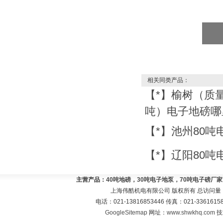
相关同类产品：
【*】榆树（质量
吨）电子地磅哪
【*】池州80
【*】辽阳80
主营产品：
40吨地磅，30吨电子地泵，70吨电子磅厂
上海伟酷机电有限公司 版权所有 总访问量
电话：021-13816853446 传真：021-33616
GoogleSitemap
网址：
www.shwkhq.com
技