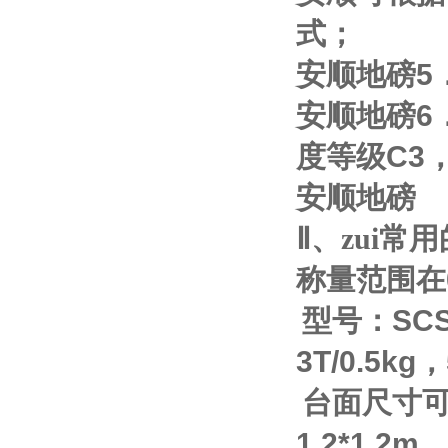
式；
安顺地磅
5
安顺地磅
6
度等级
C3
安顺地磅
Ⅱ
、zui
称量范围在
型号：
SC
3T/0.5kg
，
台面尺寸
1.2*1.2m