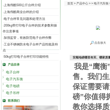
首页
>
产品中心
> >
电子汽车衡
上海伟酷500公斤台秤介绍
·
上海伟酷商业台秤的介绍
·
电子台秤常见问题和处理方法
·
200kg带打印电子台秤的技术参数和操
·
作注意事项
加强监管，有效防范电子台秤作弊
·
点击放大
工业不锈钢防水电子台秤产品性能及特
·
点
50kg打印电子台秤打印功能特性
·
安顺地磅哪里有买、哪家质量
我是“鹰衡
产品目录
电子台秤
售。我们生
电子汽车衡
保证需要请
电子地磅
电子吊秤
磅”你值得
联系我们
教你选择质