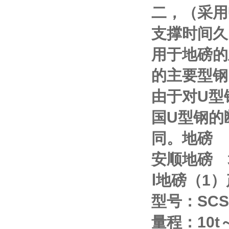
二，（采用
支撑时间久
用于地磅的
的主要型钢
由于对
U
型
国
U
型钢的
同。地磅
安顺地磅
Ⅰ
地磅（
1
）
型号：
SCS
量程：
10t