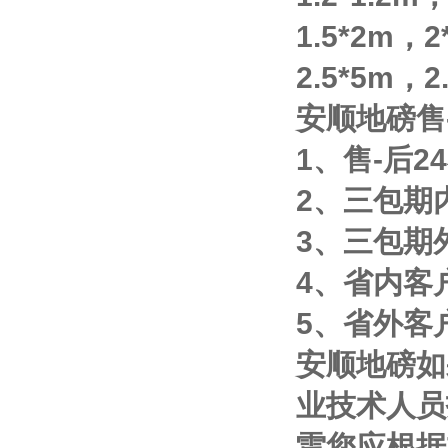
1.5*2m
，
2
2.5*5m
，
2
安顺地磅售
1
、售
-
后
24
2
、三包期
3
、三包期
4
、省内客
5
、省外客
安顺地磅如
业技术人员
雷您应根据