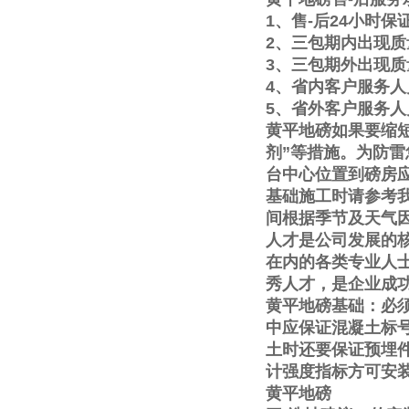
1
、售
-
后
24
小时保
2
、三包期内出现质
3
、三包期外出现质
4
、省内客户服务人
5
、省外客户服务人
黄平地磅如果要缩
剂
”
等措施。为防雷
台中心位置到磅房
基础施工时请参考
间根据季节及天气
人才是公司发展的
在内的各类专业人
秀人才，是企业成
黄平地磅基础：必
中应保证混凝土标
土时还要保证预埋
计强度指标方可安
黄平地磅