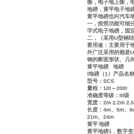
衡，电子地上衡，
地磅，黄平电子地
黄平地磅也叫汽车
一，按照功能可细
字式电子地磅，固
二，（采用
U
型钢结
要用途：主要用于
外广泛采用的都是
U
钢的断面形状、几
黄平地磅
地磅
Ⅰ
地磅（
1
）产品名
型号：
SCS
量程：
10t
～
200t
准确度等级：
III
级
宽度：
2m
2.2m
2.
长度：
4m
、
5m
、
6
21m
、
24m
黄平
地磅
黄平地磅
1
．数字变