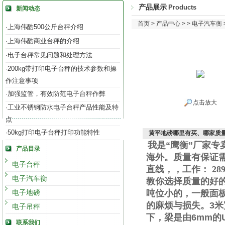
产品展示
Products
新闻动态
首页
>
产品中心
> >
电子汽车衡
上海伟酷500公斤台秤介绍
·
上海伟酷商业台秤的介绍
·
电子台秤常见问题和处理方法
·
200kg带打印电子台秤的技术参数和操
·
作注意事项
加强监管，有效防范电子台秤作弊
·
点击放大
工业不锈钢防水电子台秤产品性能及特
·
点
50kg打印电子台秤打印功能特性
·
黄平地磅哪里有买、哪家质量
我是“鹰衡”厂家
产品目录
海外。质量有保证
电子台秤
直线
，
，工作
：
289
电子汽车衡
教你选择质量的好
电子地磅
吨位小的，一般面
的麻烦与损失。
3
米
电子吊秤
下，梁是由
6mm
的
联系我们