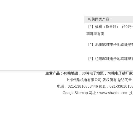
相关同类产品：
【*】榆树（质量好）（60吨
磅哪里有卖
【*】池州80吨电子地磅哪里
【*】辽阳80吨电子地磅哪里
主营产品：
40吨地磅，30吨电子地泵，70吨电子磅厂
上海伟酷机电有限公司 版权所有 总访问量
电话：021-13816853446 传真：021-33616
GoogleSitemap
网址：
www.shwkhq.com
技