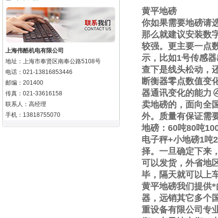
黄平地磅
你如果需要地磅请
那么就建议安装数
较强。更主要一点
上海伟酷机电有限公司
示，比如
1
号传感器
地址：上海市奉贤区南奉公路5108号
查下是线头松动，
电话：021-13816853446
断衡器零点数值变
邮编：201400
器通讯变化的能力
传真：021-33616158
卖地磅的，面向全
联系人：高经理
手机：13818755070
外。质量有保证需
地磅：
60
吨
80
吨
10
电子秤
+
小地磅
1
吨
2
择。一旦确定下来
可以发货，外省地
毕，隔天就可以上
黄平地磅我们提供
器，远销其它多个
重设备有限公司专