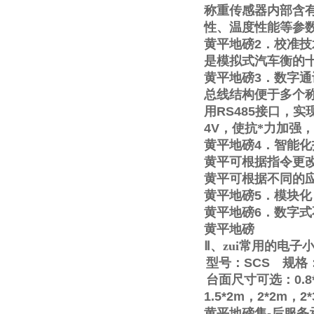
称重传感器内部含
性、温度性能等参
黄平地磅
2
．校准技
是模拟式汽车衡的
黄平地磅
3
．数字通
总线结构便于多个称
用
RS485
接口，实
4V
，使抗*力加强
黄平地磅
4
．智能化
黄平可根据指令更
黄平可根据不同的
黄平地磅
5
．模块化
黄平地磅
6
．数字式
黄平地磅
Ⅱ
、zui常用的电
型号：
SCS
规格
台面尺寸可选：
0.8
1.5*2m
，
2*2m
，
2
黄平地磅售
-
后服务