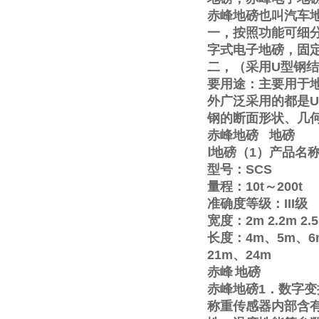
赤峰地磅也叫汽车
一，按照功能可细
字式电子地磅，固
二，（采用
U
型钢结
要用途：主要用于
外广泛采用的都是
U
钢的断面形状、几
赤峰地磅
地磅
Ⅰ
地磅（
1
）产品名
型号：
SCS
量程：
10t
～
200t
准确度等级：
III
级
宽度：
2m
2.2m
2.
长度：
4m
、
5m
、
6
21m
、
24m
赤峰
地磅
赤峰地磅
1
．数字变
称重传感器内部含