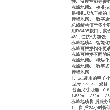
性、温度性能等参
赤峰地磅
2
．校准技
是模拟式汽车衡的
赤峰地磅
3
．数字通
总线结构便于多个称
用
RS485
接口，实
4V
，使抗*力加强
赤峰地磅
4
．智能化
赤峰可根据指令更
赤峰可根据不同的
赤峰地磅
5
．模块化
赤峰地磅
6
．数字式
赤峰地磅
Ⅱ
、zui常用的电
型号：
SCS
规格
台面尺寸可选：
0.8
1.5*2m
，
2*2m
，
2
赤峰地磅售
-
后服务
1
、售
-
后
24
小时保