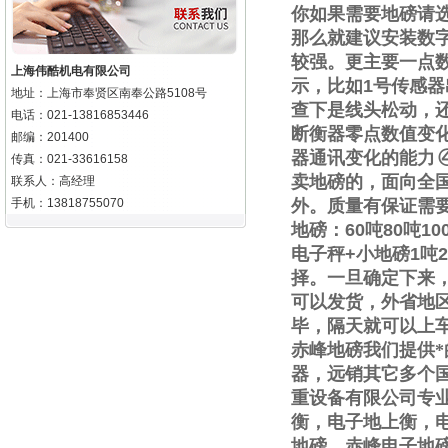
你如果需要地磅请
那么就建议安装数
较强。更主要一点
上海伟酷机电有限公司
示，比如
1
号传感器
地址：上海市奉贤区南奉公路5108号
查下是线头松动，
电话：021-13816853446
断衡器零点数值变
邮编：201400
器通讯变化的能力
传真：021-33616158
卖地磅的，面向全
联系人：高经理
手机：13818755070
外。质量有保证需
地磅：
60
吨
80
吨
10
电子秤
+
小地磅
1
吨
2
择。一旦确定下来
可以发货，外省地
毕，隔天就可以上
赤峰地磅我们提供
器，远销其它多个
重设备有限公司专
衡，电子地上衡，
地磅，赤峰电子地