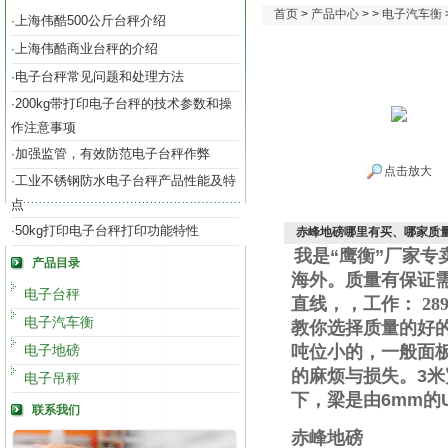
首页
>
产品中心
> >
电子汽车衡
上海伟酷500公斤台秤介绍
·
上海伟酷商业台秤的介绍
·
电子台秤常见问题和处理方法
·
200kg带打印电子台秤的技术参数和操
·
作注意事项
加强监管，有效防范电子台秤作弊
·
点击放大
工业不锈钢防水电子台秤产品性能及特
·
点
50kg打印电子台秤打印功能特性
·
赤峰地磅哪里有买、哪家质量
我是“鹰衡”厂家
产品目录
海外。质量有保证
电子台秤
直线
，
，工作
：
289
电子汽车衡
教你选择质量的好
电子地磅
吨位小的，一般面
的麻烦与损失。
3
米
电子吊秤
下，梁是由
6mm
的
联系我们
赤峰地磅