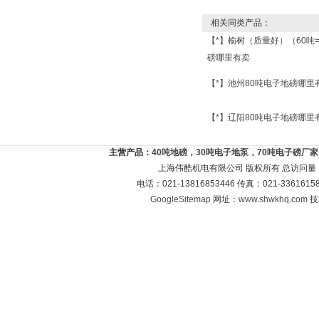
相关同类产品：
【*】榆树（质量好）（60吨
磅哪里有卖
【*】池州80吨电子地磅哪里
【*】辽阳80吨电子地磅哪里
主营产品：
40吨地磅，30吨电子地泵，70吨电子磅厂
上海伟酷机电有限公司 版权所有 总访问量
电话：021-13816853446 传真：021-33616
GoogleSitemap
网址：
www.shwkhq.com
技