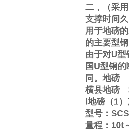
二，（采用
支撑时间久
用于地磅的
的主要型钢
由于对
U
型
国
U
型钢的
同。地磅
横县地磅
Ⅰ
地磅（
1
）
型号：
SCS
量程：
10t