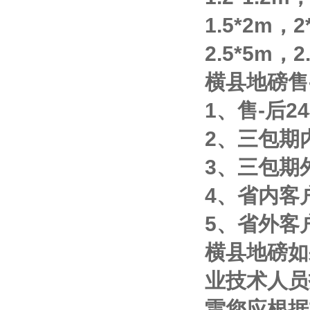
1.5*2m
，
2
2.5*5m
，
2
横县地磅售
1
、售
-
后
24
2
、三包期
3
、三包期
4
、省内客
5
、省外客
横县地磅如
业技术人员
雷您应根据