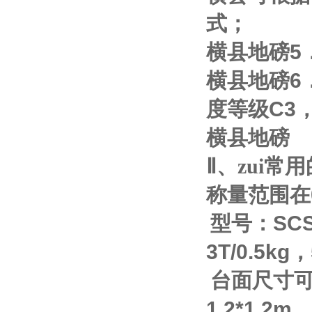
式；
横县地磅
5
横县地磅
6
度等级
C3
横县地磅
Ⅱ
、zui
称量范围在
型号：
SC
3T/0.5kg
，
台面尺寸
1.2*1.2m