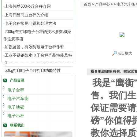
首页
>
产品中心
> >
电子汽车衡
上海伟酷500公斤台秤介绍
·
上海伟酷商业台秤的介绍
·
电子台秤常见问题和处理方法
·
200kg带打印电子台秤的技术参数和操
·
作注意事项
加强监管，有效防范电子台秤作弊
·
点击放大
工业不锈钢防水电子台秤产品性能及特
·
点
50kg打印电子台秤打印功能特性
·
横县地磅哪里有买、哪家质量
我是“鹰衡
产品目录
电子台秤
售。我们生
电子汽车衡
保证需要请
电子地磅
电子吊秤
磅”你值得
联系我们
教你选择质