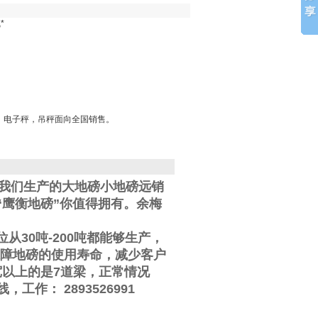
*
，电子秤，吊秤面向全国销售。
。我们生产的大地磅小地磅远销
鹰衡地磅”你值得拥有。
余梅
位从
30
吨
-200
吨都能够生产，
障地磅的使用寿命，减少客户
宽以上的是
7
道梁，正常情况
线
，工作
：
2893526991