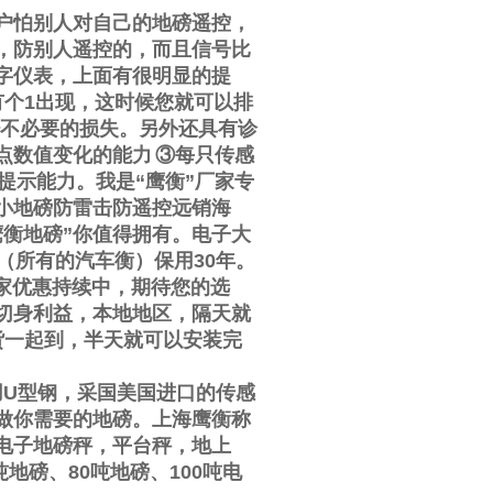
户怕别人对自己的地磅遥控，
，防别人遥控的，而且信号比
字仪表，上面有很明显的提
有个
1
出现，这时候您就可以排
不必要的损失。另外还具有诊
点数值变化的能力
③
每只传感
提示能力。我是
“
鹰衡
”
厂家专
小地磅防雷击防遥控远销海
鹰衡地磅
”
你值得拥有。电子大
（所有的汽车衡）保用
30
年。
家优惠持续中，期待您的选
切身利益，本地地区，隔天就
货一起到，半天就可以安装完
用
U
型钢，采国美国进口的传感
做你需要的地磅。上海鹰衡称
电子地磅秤，平台秤，地上
吨地磅、
80
吨地磅、
100
吨电