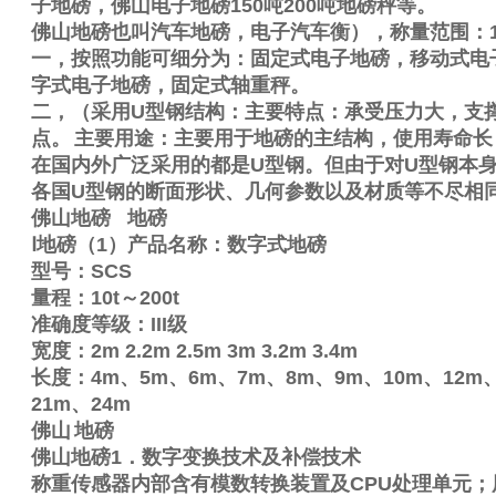
子地磅，佛山电子地磅
150
吨
200
吨地磅秤等。
佛山地磅也叫汽车地磅，电子汽车衡），称量范围：
一，按照功能可细分为：固定式电子地磅，移动式电
字式电子地磅，固定式轴重秤。
二，（采用
U
型钢结构：主要特点：承受压力大，支
点。
主要用途：主要用于地磅的主结构，使用寿命长
在国内外广泛采用的都是
U
型钢。但由于对
U
型钢本身
各国
U
型钢的断面形状、几何参数以及材质等不尽相
佛山地磅
地磅
Ⅰ
地磅（
1
）产品名称：数字式地磅
型号：
SCS
量程：
10t
～
200t
准确度等级：
III
级
宽度：
2m
2.2m
2.5m
3m
3.2m
3.4m
长度：
4m
、
5m
、
6m
、
7m
、
8m
、
9m
、
10m
、
12m
21m
、
24m
佛山
地磅
佛山地磅
1
．数字变换技术及补偿技术
称重传感器内部含有模数转换装置及
CPU
处理单元；