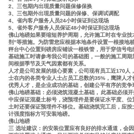
2
、三包期内出现质量问题保修保换
3
、三包期外出现质量问题的保修、保调试调配
4
、省内客户服务人员
24
小时保证到达现场
5
、省外客户服务人员保证
48
小时保证到达现场
佛山地磅如果要缩短养护周期，允许施工时在专业技
剂
”
等措施。为防雷您应根据本地条件设置一根接地
秤台中心位置到磅房应铺设一根铁管，用于穿信号电
基础施工时请参考我公司的基础图，一般的施工周期
间根据季节及天气因素都有关系。
人才是公司发展的核心要素，公司现有员工近
170
人
士在内的各类专业人士占员工总数的
35%
，鹰牌人才
优秀人才，是企业成功的基础，创建公平有序的竞争
佛山地磅基础：必须浇筑混凝土基础，
此基础必须开
中应保证混凝土标号，浇预埋件是要保证水平度、位
土时还要保证预埋件不移位。基础浇筑完工后，应按
计强度指标方可安装地磅。
佛山地磅
三
选址建议：的安装位置应有良好的排水通道，会因