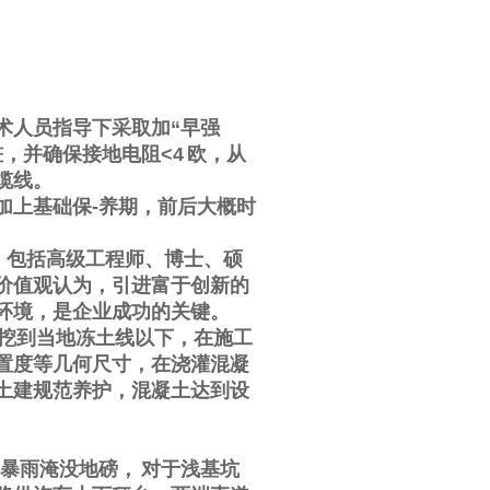
术人员指导下采取加
“
早强
桩，并确保接地电阻
<4
欧，从
缆线。
加上基础保
-
养期，前后大概时
，包括高级工程师、博士、硕
价值观认为，引进富于创新的
环境，是企业成功的关键。
挖到当地冻土线以下，在施工
置度等几何尺寸，在浇灌混凝
土建规范养护，混凝土达到设
暴雨淹没地磅，
对于浅基坑