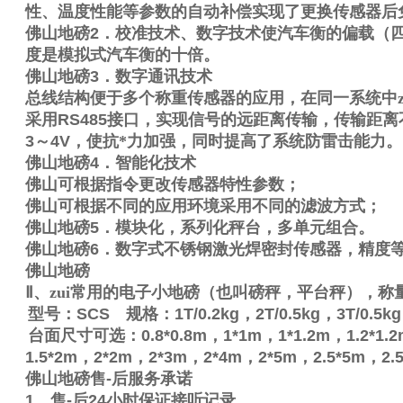
性、温度性能等参数的自动补偿实现了更换传感器后
佛山地磅
2
．校准技术、数字技术使汽车衡的偏载（
度是模拟式汽车衡的十倍。
佛山地磅
3
．数字通讯技术
总线结构便于多个称重传感器的应用，在同一系统中z
采用
RS485
接口，实现信号的远距离传输，传输距离
3
～
4V
，使抗*力加强，同时提高了系统防雷击能力。
佛山地磅
4
．智能化技术
佛山可根据指令更改传感器特性参数；
佛山可根据不同的应用环境采用不同的滤波方式；
佛山地磅
5
．模块化，系列化秤台，多单元组合。
佛山地磅
6
．数字式不锈钢激光焊密封传感器，精度
佛山地磅
Ⅱ
、zui常用的电子小地磅（也叫磅秤，平台秤），称
型号：
SCS
规格：
1T/0.2kg
，
2T/0.5kg
，
3T/0.5kg
台面尺寸可选：
0.8*0.8m
，
1*1m
，
1*1.2m
，
1.2*1.
1.5*2m
，
2*2m
，
2*3m
，
2*4m
，
2*5m
，
2.5*5m
，
2.
佛山地磅售
-
后服务承诺
1
、售
-
后
24
小时保证接听记录