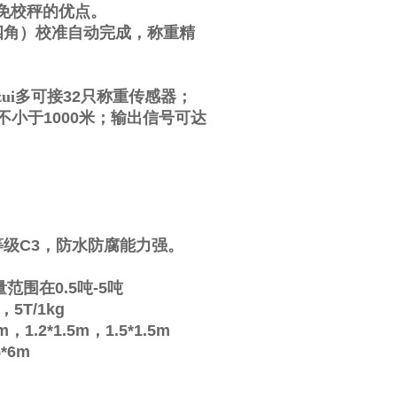
免校秤的优点。
四角）校准自动完成，称重精
ui多可接
32
只称重传感器；
不小于
1000
米；输出信号可达
等级
C3
，防水防腐能力强。
量范围在
0.5
吨
-5
吨
，
5T/1kg
2m
，
1.2*1.5m
，
1.5*1.5m
5*6m