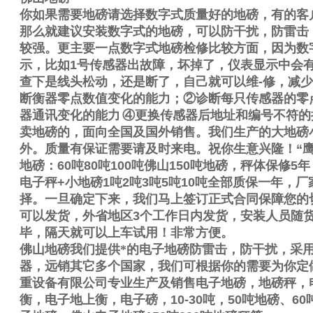
你如果需要地磅请选择数字式质量好的地磅，有的客
那么就建议安装数字式的地磅，可以防干扰，防雷击
较强。更主要一点数字式地磅检修比较方面，因为数
示，比如
1
号传感器出故障，坏掉了，仪表显示中会
查下是线头松动，还是断了，自己就可以维
-
修，减少
断衡器零点数值变化的能力；
②
诊断每只传感器的零
器通讯变化的能力
④
更换传感器后地址和编号不符的
卖地磅的，面向全国及国外销售。我们生产的大地磅
外。质量有保证需要请及时来电。祝你生意兴隆！
“
地磅：
60
吨
80
吨
100
吨佛山
150
吨地磅，秤体保修
5
年
电子秤
+
小地磅
1
吨
2
吨
3
吨
5
吨
10
吨全部质保一年，厂
择。一旦确定下来，我们马上签订正式合同保障您的
可以发货，外省地区
3
个工作日内发货，安装人员随
毕，隔天就可以上车试用！非常方便。
佛山地磅我们提供*的电子地磅防雷击，防干扰，采
器，远销其它多个国家，我们可根据你的需要为你定
重设备有限公司专业生产及销售电子地磅，地磅秤，
衡，电子地上衡，电子磅，
10-30
吨，
50
吨地磅、
60