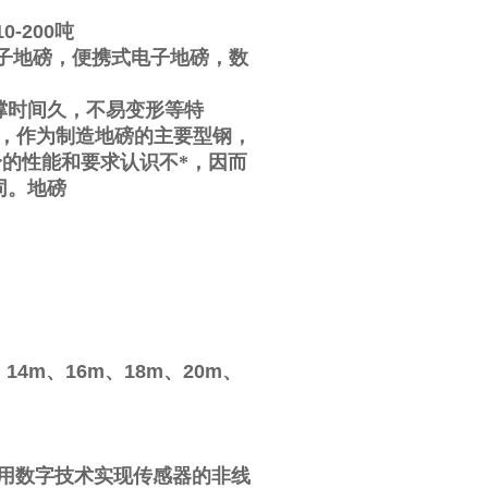
10-200
吨
子地磅，便携式电子地磅，数
撑时间久，不易变形等特
，作为制造地磅的主要型钢，
的性能和要求认识不*，因而
同。地磅
、
14m
、
16m
、
18m
、
20m
、
用数字技术实现传感器的非线