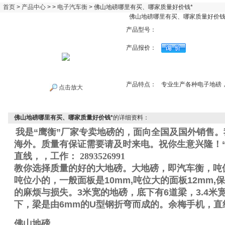
首页
>
产品中心
> >
电子汽车衡
> 佛山地磅哪里有买、哪家质量好价钱*
佛山地磅哪里有买、哪家质量好价钱
产品型号：
产品报价：
产品特点：
专业生产各种电子地磅
点击放大
佛山地磅哪里有买、哪家质量好价钱*
的详细资料：
我是“鹰衡”厂家专卖地磅的，面向全国及国外销售
海外。质量有保证需要请及时来电。祝你生意兴隆！“
直线
，
，工作
：
2893526991
教你选择质量的好的大地磅。大地磅，即汽车衡，吨
吨位小的，一般面板是
10mm,
吨位大的面板
12mm,
保
的麻烦与损失。
3
米宽的地磅，底下有
6
道梁，
3.4
米
下，梁是由
6mm
的
U
型钢折弯而成的。
余梅手机
，直
佛山地磅