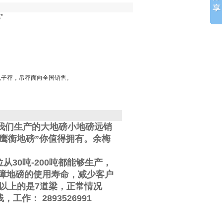
*
电子秤，吊秤面向全国销售。
我们生产的大地磅小地磅远销
鹰衡地磅”你值得拥有。
余梅
位从
30
吨
-200
吨都能够生产，
障地磅的使用寿命，减少客户
以上的是
7
道梁，正常情况
线
，工作
：
2893526991