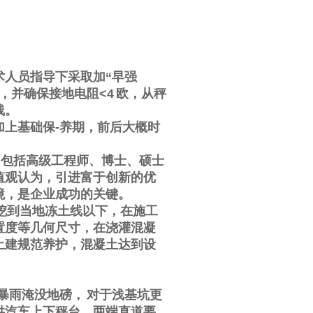
术人员指导下采取加
“
早强
，并确保接地电阻
<4
欧，从秤
线。
加上基础保
-
养期，前后大概时
，包括高级工程师、博士、硕士
值观认为，引进富于创新的优
境，是企业成功的关键。
挖到当地冻土线以下，在施工
置度等几何尺寸，在浇灌混凝
土建规范养护，混凝土达到设
暴雨淹没地磅，
对于浅基坑更
供汽车上下秤台，两端直道要