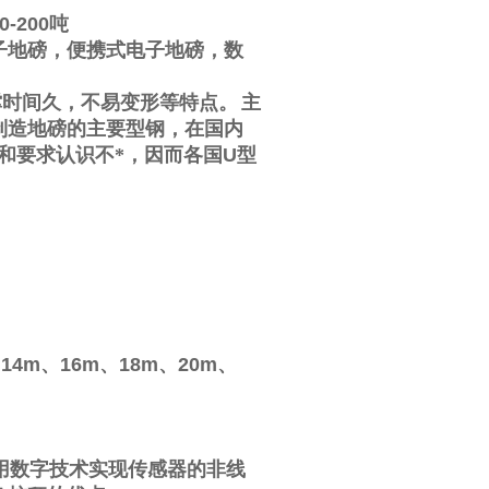
0-200
吨
子地磅，便携式电子地磅，数
撑时间久，不易变形等特点。
主
制造地磅的主要型钢，在国内
和要求认识不*，因而各国
U
型
、
14m
、
16m
、
18m
、
20m
、
用数字技术实现传感器的非线