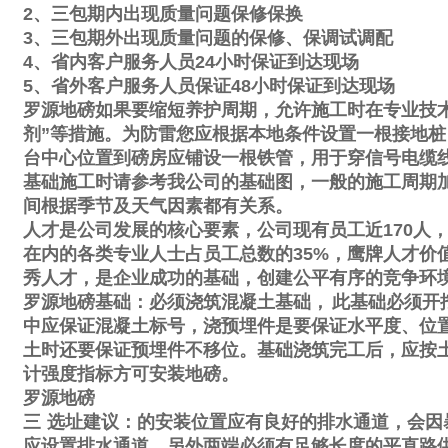
2
、三包期内出现质量问题保修保换
3
、三包期外出现质量问题的保修、保调试调配
4
、省内客户服务人员
24
小时保证到达现场
5
、省外客户服务人员保证
48
小时保证到达现场
罗源地磅如果要缩短养护周期，允许施工时在专业技
剂
”
等措施。为防雷您应根据本地条件设置一根接地桩
台中心位置到磅房应铺设一根铁管，用于穿信号电缆
基础施工时请参考我公司的基础图，一般的施工周期
间根据季节及天气因素都有关系。
人才是公司发展的核心要素，公司现有员工近
170
人
在内的各类专业人士占员工总数的
35%
，鹰牌人才价
秀人才，是企业成功的基础，创建公平有序的竞争环
罗源地磅基础：必须浇筑混凝土基础，
此基础必须开
中应保证混凝土标号，浇预埋件是要保证水平度、位
土时还要保证预埋件不移位。基础浇筑完工后，应按
计强度指标方可安装地磅。
罗源地磅
三
选址建议：的安装位置应有良好的排水通道，会因
应设置排水通道。另外两端必须有足够长度的平直路