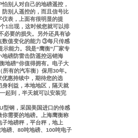
户怕别人对自己的地磅遥控，
，防别人遥控的，而且信号比
字仪表，上面有很明显的提
个
1
出现，这时候您就可以排
不必要的损失。另外还具有诊
点数值变化的能力
③
每只传感
提示能力。我是
“
鹰衡
”
厂家专
小地磅防雷击防遥控远销海
衡地磅
”
你值得拥有。电子大
（所有的汽车衡）保用
30
年。
家优惠持续中，期待您的选
切身利益，本地地区，隔天就
一起到，半天就可以安装完
U
型钢，采国美国进口的传感
做你需要的地磅。上海鹰衡称
电子地磅秤，平台秤，地上
吨地磅、
80
吨地磅、
100
吨电子