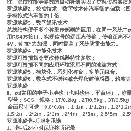
性、温度性能等参数的自动补偿实现了更换传感器后
罗源地磅
2
．校准技术、数字技术使汽车衡的偏载（四
是模拟式汽车衡的十倍。
罗源地磅
3
．数字通讯技术
总线结构便于多个称重传感器的应用，在同一系统中zu
用
RS485
接口，实现信号的远距离传输，传输距离不
4V
，使抗*力加强，同时提高了系统防雷击能力。
罗源地磅
4
．智能化技术
罗源可根据指令更改传感器特性参数；
罗源可根据不同的应用环境采用不同的滤波方式；
罗源地磅
5
．模块化，系列化秤台，多单元组合。
罗源地磅
6
．数字式不锈钢激光焊密封传感器，精度等
罗源地磅
Ⅱ
、zui常用的电子小地磅（也叫磅秤，平台秤），称
型号：
SCS
规格：
1T/0.2kg
，
2T/0.5kg
，
3T/0.5kg
台面尺寸可选：
0.8*0.8m
，
1*1m
，
1*1.2m
，
1.2*1.2
1.5*2m
，
2*2m
，
2*3m
，
2*4m
，
2*5m
，
2.5*5m
，
2.5
罗源地磅售
-
后服务承诺
1
、售
-
后
24
小时保证接听记录