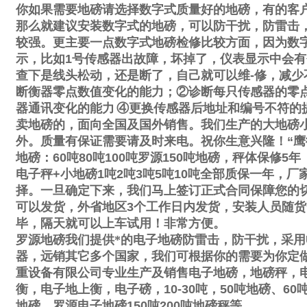
你如果需要地磅请选择数字式质量好的地磅，有的客
那么就建议安装数字式的地磅，可以防干扰，防雷击
较强。更主要一点数字式地磅检修比较方面，因为数
示，比如
1
号传感器出故障，坏掉了，仪表显示中会有
查下是线头松动，还是断了，自己就可以维
-
修，减少
断衡器零点数值变化的能力；
②
诊断每只传感器的零
器通讯变化的能力
④
更换传感器后地址和编号不符的
卖地磅的，面向全国及国外销售。我们生产的大地磅
外。质量有保证需要请及时来电。祝你生意兴隆！
“
鹰
地磅：
60
吨
80
吨
100
吨罗源
150
吨地磅，秤体保修
5
年
电子秤
+
小地磅
1
吨
2
吨
3
吨
5
吨
10
吨全部质保一年，厂
择。一旦确定下来，我们马上签订正式合同保障您的
可以发货，外省地区
3
个工作日内发货，安装人员随货
毕，隔天就可以上车试用！非常方便。
罗源地磅我们提供*的电子地磅防雷击，防干扰，采用
器，远销其它多个国家，我们可根据你的需要为你定
重设备有限公司专业生产及销售电子地磅，地磅秤，
衡，电子地上衡，电子磅，
10-30
吨，
50
吨地磅、
60
地磅，罗源电子地磅
150
吨
200
吨地磅秤等。