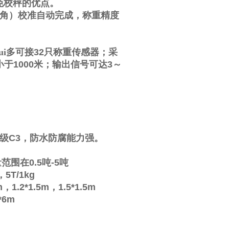
免校秤的优点。
角）校准自动完成，称重精度
i多可接
32
只称重传感器；采
小于
1000
米；输出信号可达
3
～
级
C3
，防水防腐能力强。
量范围在
0.5
吨
-5
吨
，
5T/1kg
m
，
1.2*1.5m
，
1.5*1.5m
*6m