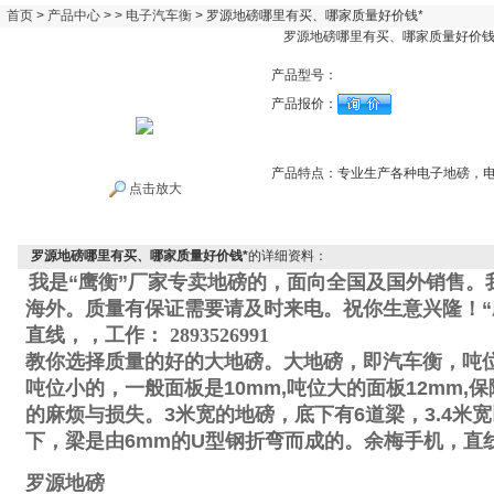
首页
>
产品中心
> >
电子汽车衡
> 罗源地磅哪里有买、哪家质量好价钱*
罗源地磅哪里有买、哪家质量好价钱
产品型号：
产品报价：
产品特点：
专业生产各种电子地磅，
点击放大
罗源地磅哪里有买、哪家质量好价钱*
的详细资料：
我是“鹰衡”厂家专卖地磅的，面向全国及国外销售。
海外。质量有保证需要请及时来电。祝你生意兴隆！“
直线
，
，工作
：
2893526991
教你选择质量的好的大地磅。大地磅，即汽车衡，吨
吨位小的，一般面板是
10mm,
吨位大的面板
12mm,
保
的麻烦与损失。
3
米宽的地磅，底下有
6
道梁，
3.4
米宽
下，梁是由
6mm
的
U
型钢折弯而成的。
余梅手机
，直
罗源地磅