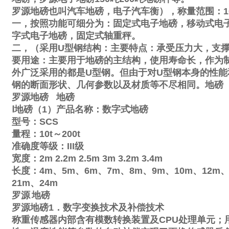
罗源地磅也叫汽车地磅，电子汽车衡），称量范围：
1
一，按照功能可细分为：固定式电子地磅，移动式电
字式电子地磅，固定式轴重秤。
二，（采用
U
型钢结构：主要特点：承受压力大，支
要用途：主要用于地磅的主结构，使用寿命长，作为
外广泛采用的都是
U
型钢。但由于对
U
型钢本身的性能
钢的断面形状、几何参数以及材质等不尽相同。地磅
罗源地磅
地磅
Ⅰ
地磅（
1
）产品名称：数字式地磅
型号：
SCS
量程：
10t
～
200t
准确度等级：
III
级
宽度：
2m
2.2m
2.5m
3m
3.2m
3.4m
长度：
4m
、
5m
、
6m
、
7m
、
8m
、
9m
、
10m
、
12m
21m
、
24m
罗源
地磅
罗源地磅
1
．数字变换技术及补偿技术
称重传感器内部含有模数转换装置及
CPU
处理单元；