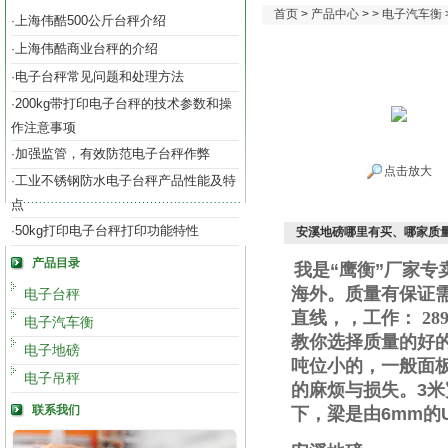
首页
>
产品中心
> >
电子汽车衡
上海伟酷500公斤台秤介绍
·
上海伟酷商业台秤的介绍
·
电子台秤常见问题和处理方法
·
200kg带打印电子台秤的技术参数和操
·
作注意事项
加强监管，有效防范电子台秤作弊
·
点击放大
工业不锈钢防水电子台秤产品性能及特
·
点
50kg打印电子台秤打印功能特性
·
安溪地磅哪里有买、哪家质量
产品目录
我是“鹰衡”厂家
海外。质量有保证
电子台秤
直线
，
，工作
：
289
电子汽车衡
教你选择质量的好
电子地磅
吨位小的，一般面
电子吊秤
的麻烦与损失。
3
米
联系我们
下，梁是由
6mm
的