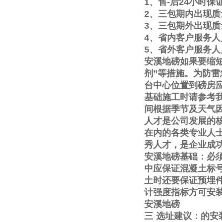
1
、售
-
后
24
小时保
2
、三包期内出现质
3
、三包期外出现质
4
、省内客户服务人
5
、省外客户服务人
安溪地磅如果要缩
剂
”
等措施。为防雷
台中心位置到磅房
基础施工时请参考
间根据季节及天气
人才是公司发展的
在内的各类专业人
秀人才，是企业成
安溪地磅基础：必
中应保证混凝土标
土时还要保证预埋
计强度指标方可安
安溪地磅
三
选址建议：的安