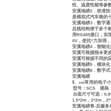
性、温度性能等参
安溪地磅
2
．校准技
是模拟式汽车衡的
安溪地磅
3
．数字通
总线结构便于多个称
用
RS485
接口，实
4V
，使抗*力加强
安溪地磅
4
．智能化
安溪可根据指令更
安溪可根据不同的
安溪地磅
5
．模块化
安溪地磅
6
．数字式
安溪地磅
Ⅱ
、zui常用的电
型号：
SCS
规格
台面尺寸可选：
0.8
1.5*2m
，
2*2m
，
2
安溪地磅售
-
后服务