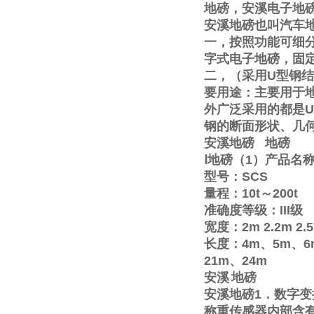
地磅，安溪电子地
安溪地磅也叫汽车
一，按照功能可细
字式电子地磅，固
二，（采用
U
型钢结
要用途：主要用于
外广泛采用的都是
U
钢的断面形状、几
安溪地磅
地磅
Ⅰ
地磅（
1
）产品名
型号：
SCS
量程：
10t
～
200t
准确度等级：
III
级
宽度：
2m
2.2m
2.
长度：
4m
、
5m
、
6
21m
、
24m
安溪
地磅
安溪地磅
1
．数字变
称重传感器内部含