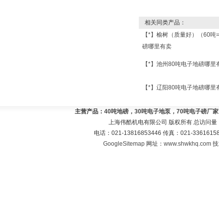
相关同类产品：
【*】榆树（质量好）（60吨
磅哪里有卖
【*】池州80吨电子地磅哪里
【*】辽阳80吨电子地磅哪里
主营产品：
40吨地磅，30吨电子地泵，70吨电子磅厂
上海伟酷机电有限公司 版权所有 总访问量
电话：021-13816853446 传真：021-33616
GoogleSitemap
网址：
www.shwkhq.com
技