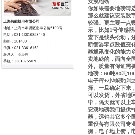
安溪地磅
你如果需要地磅请
那么就建议安装数
上海伟酷机电有限公司
较强。更主要一点
地址：上海市奉贤区南奉公路5108号
示，比如
1
号传感器
电话：021-13816853446
查下是线头松动，
邮编：201400
断衡器零点数值变
传真：021-33616158
器通讯变化的能力
联系人：高经理
卖地磅的，面向全
手机：13818755070
外。质量有保证需
地磅：
60
吨
80
吨
10
电子秤
+
小地磅
1
吨
2
择。一旦确定下来
可以发货，外省地
毕，隔天就可以上
安溪地磅我们提供
器，远销其它多个
重设备有限公司专
衡，电子地上衡，