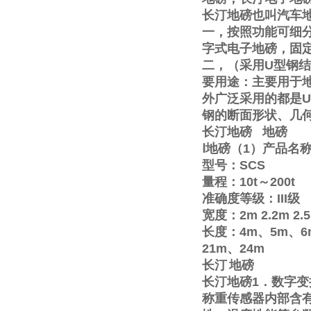
长汀地磅也叫汽车
一，按照功能可细
字式电子地磅，固
二，（采用
U
型钢结
要用途：主要用于
外广泛采用的都是
U
钢的断面形状、几
长汀地磅
地磅
Ⅰ
地磅（
1
）产品名
型号：
SCS
量程：
10t
～
200t
准确度等级：
III
级
宽度：
2m
2.2m
2.
长度：
4m
、
5m
、
6
21m
、
24m
长汀
地磅
长汀地磅
1
．数字变
称重传感器内部含