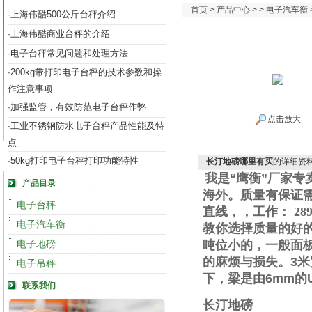
首页
>
产品中心
> >
电子汽车衡
上海伟酷500公斤台秤介绍
·
上海伟酷商业台秤的介绍
·
电子台秤常见问题和处理方法
·
200kg带打印电子台秤的技术参数和操
·
作注意事项
加强监管，有效防范电子台秤作弊
·
点击放大
工业不锈钢防水电子台秤产品性能及特
·
点
50kg打印电子台秤打印功能特性
·
长汀地磅哪里有买
的详细资
我是“鹰衡”厂家
产品目录
海外。质量有保证
电子台秤
直线
，
，工作
：
289
电子汽车衡
教你选择质量的好
电子地磅
吨位小的，一般面
的麻烦与损失。
3
米
电子吊秤
下，梁是由
6mm
的
联系我们
长汀地磅