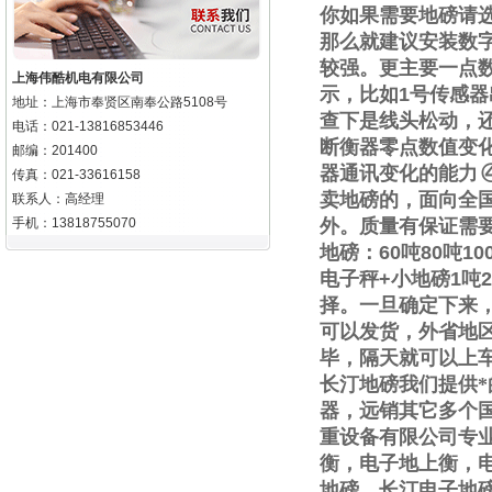
你如果需要地磅请
那么就建议安装数
较强。更主要一点
上海伟酷机电有限公司
示，比如
1
号传感器
地址：上海市奉贤区南奉公路5108号
查下是线头松动，
电话：021-13816853446
断衡器零点数值变
邮编：201400
器通讯变化的能力
传真：021-33616158
卖地磅的，面向全
联系人：高经理
手机：13818755070
外。质量有保证需
地磅：
60
吨
80
吨
10
电子秤
+
小地磅
1
吨
2
择。一旦确定下来
可以发货，外省地
毕，隔天就可以上
长汀地磅我们提供
器，远销其它多个
重设备有限公司专
衡，电子地上衡，
地磅，长汀电子地