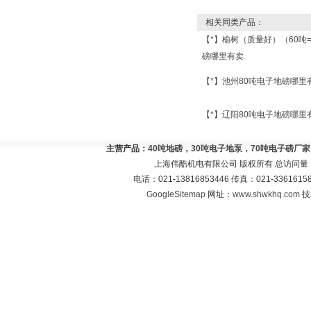
相关同类产品：
【*】榆树（质量好）（60吨
磅哪里有卖
【*】池州80吨电子地磅哪里
【*】辽阳80吨电子地磅哪里
主营产品：
40吨地磅，30吨电子地泵，70吨电子磅厂
上海伟酷机电有限公司 版权所有 总访问量
电话：021-13816853446 传真：021-33616
GoogleSitemap
网址：
www.shwkhq.com
技