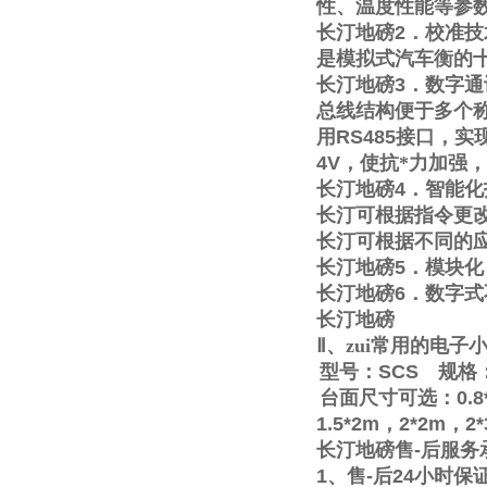
性、温度性能等参
长汀地磅
2
．校准技
是模拟式汽车衡的
长汀地磅
3
．数字通
总线结构便于多个称
用
RS485
接口，实
4V
，使抗*力加强
长汀地磅
4
．智能化
长汀可根据指令更
长汀可根据不同的
长汀地磅
5
．模块化
长汀地磅
6
．数字式
长汀地磅
Ⅱ
、zui常用的电
型号：
SCS
规格
台面尺寸可选：
0.8
1.5*2m
，
2*2m
，
2
长汀地磅售
-
后服务
1
、售
-
后
24
小时保