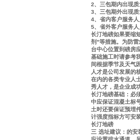
2
、三包期内出现质
3
、三包期外出现质
4
、省内客户服务人
5
、省外客户服务人
长汀地磅如果要缩
剂
”
等措施。为防雷
台中心位置到磅房
基础施工时请参考
间根据季节及天气
人才是公司发展的
在内的各类专业人
秀人才，是企业成
长汀地磅基础：必
中应保证混凝土标
土时还要保证预埋
计强度指标方可安
长汀地磅
三
选址建议：的安
应设置排水通道。