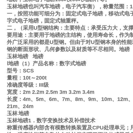
玉林地磅也叫汽车地磅，电子汽车衡），称量范围：
1
一，按照功能可细分为：固定式电子地磅，移动式电
字式电子地磅，固定式轴重秤。
二，（采用
U
型钢结构：主要特点：承受压力大，支
要用途：主要用于地磅的主结构，使用寿命长，作为
外广泛采用的都是
U
型钢。但由于对
U
型钢本身的性能
钢的断面形状、几何参数以及材质等不尽相同。地磅
玉林地磅
地磅
Ⅰ
地磅（
1
）产品名称：数字式地磅
型号：
SCS
量程：
10t
～
200t
准确度等级：
III
级
宽度：
2m
2.2m
2.5m
3m
3.2m
3.4m
长度：
4m
、
5m
、
6m
、
7m
、
8m
、
9m
、
10m
、
12m
21m
、
24m
玉林
地磅
玉林地磅
1
．数字变换技术及补偿技术
称重传感器内部含有模数转换装置及
CPU
处理单元；