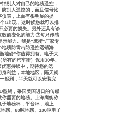
户怕别人对自己的地磅遥控，
，防别人遥控的，而且信号比
字仪表，上面有很明显的提
个
1
出现，这时候您就可以排
不必要的损失。另外还具有诊
点数值变化的能力
③
每只传感
提示能力。我是
“
鹰衡
”
厂家专
小地磅防雷击防遥控远销海
衡地磅
”
你值得拥有。电子大
（所有的汽车衡）保用
30
年。
家优惠持续中，期待您的选
切身利益，本地地区，隔天就
一起到，半天就可以安装完
U
型钢，采国美国进口的传感
做你需要的地磅。上海鹰衡称
电子地磅秤，平台秤，地上
吨地磅、
80
吨地磅、
100
吨电子