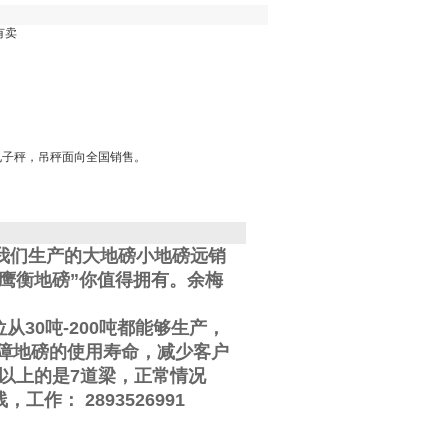
有卖
电子秤，吊秤面向全国销售。
我们生产的大地磅小地磅远销
鹰衡地磅”你值得拥有。
余梅
位从
30
吨
-200
吨都能够生产，
障地磅的使用寿命，减少客户
以上的是
7
道梁，正常情况
线
，工作
：
2893526991