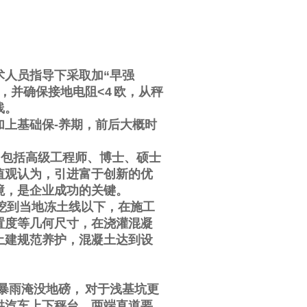
术人员指导下采取加
“
早强
，并确保接地电阻
<4
欧，从秤
线。
加上基础保
-
养期，前后大概时
，包括高级工程师、博士、硕士
值观认为，引进富于创新的优
境，是企业成功的关键。
挖到当地冻土线以下，在施工
置度等几何尺寸，在浇灌混凝
土建规范养护，混凝土达到设
暴雨淹没地磅，
对于浅基坑更
供汽车上下秤台，两端直道要