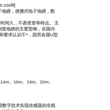
0-200
吨
子地磅，便携式电子地磅，数
撑时间久，不易变形等特点。
主
制造地磅的主要型钢，在国内
和要求认识不*，因而各国
U
型
、
14m
、
16m
、
18m
、
20m
、
用数字技术实现传感器的非线