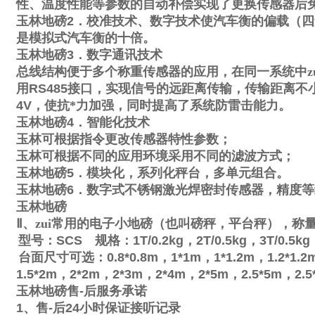
性、温度性能等参数的自动补偿实现了更换传感器后
玉林地磅
2
．校准技术、数字技术使汽车衡的偏载（四
是模拟式汽车衡的十倍。
玉林地磅
3
．数字通讯技术
总线结构便于多个称重传感器的应用，在同一系统中zu
用
RS485
接口，实现信号的远距离传输，传输距离不
4V
，使抗*力加强，同时提高了系统防雷击能力。
玉林地磅
4
．智能化技术
玉林可根据指令更改传感器特性参数；
玉林可根据不同的应用环境采用不同的滤波方式；
玉林地磅
5
．模块化，系列化秤台，多单元组合。
玉林地磅
6
．数字式不锈钢激光焊密封传感器，精度等
玉林地磅
Ⅱ
、zui常用的电子小地磅（也叫磅秤，平台秤），称
型号：
SCS
规格：
1T/0.2kg
，
2T/0.5kg
，
3T/0.5kg
台面尺寸可选：
0.8*0.8m
，
1*1m
，
1*1.2m
，
1.2*1.2
1.5*2m
，
2*2m
，
2*3m
，
2*4m
，
2*5m
，
2.5*5m
，
2.5
玉林地磅售
-
后服务承诺
1
、售
-
后
24
小时保证接听记录