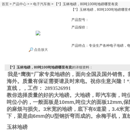
首页
>
产品中心
> >
电子汽车衡
> 【*】玉林地磅，80吨100吨地磅哪里有卖
【*】玉林地磅，80吨100吨地磅哪里
产品型号：
产品报价：
产品特点：
专业生产各种电子地磅，
点击放大
【*】玉林地磅，80吨100吨地磅哪里有卖
的详细资料：
我是“鹰衡”厂家专卖地磅的，面向全国及国外销售。
海外。质量有保证需要请及时来电。祝你生意兴隆！“
直线
，
，工作
：
2893526991
教你选择质量的好的大地磅。大地磅，即汽车衡，吨
吨位小的，一般面板是
10mm,
吨位大的面板
12mm,
保
的麻烦与损失。
3
米宽的地磅，底下有
6
道梁，
3.4
米宽
下，梁是由
6mm
的
U
型钢折弯而成的。
余梅手机
，直
玉林地磅