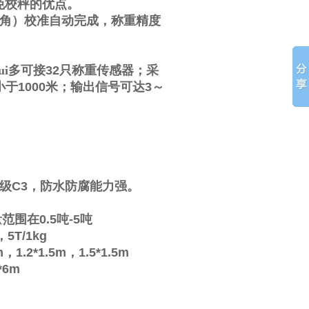
免校秤的优点。
角）校准自动完成，称重精度
i多可接
32
只称重传感器；采
小于
1000
米；输出信号可达
3
～
级
C3
，防水防腐能力强。
量范围在
0.5
吨
-5
吨
，
5T/1kg
m
，
1.2*1.5m
，
1.5*1.5m
*6m