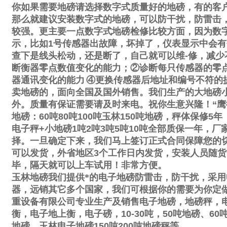
你如果需要地磅请选择数字式质量好的地磅，有的客
那么就建议安装数字式的地磅，可以防干扰，防雷击
较强。更主要一点数字式地磅检修比较方面，因为数
示，比如
1
号传感器出故障，坏掉了，仪表显示中会有
查下是线头松动，还是断了，自己就可以维
-
修，减少
断衡器零点数值变化的能力；
②
诊断每只传感器的零
器通讯变化的能力
④
更换传感器后地址和编号不符的
卖地磅的，面向全国及国外销售。我们生产的大地磅
外。质量有保证需要请及时来电。祝你生意兴隆！
“
鹰
地磅：
60
吨
80
吨
100
吨玉林
150
吨地磅，秤体保修
5
年
电子秤
+
小地磅
1
吨
2
吨
3
吨
5
吨
10
吨全部质保一年，厂
择。一旦确定下来，我们马上签订正式合同保障您的
可以发货，外省地区
3
个工作日内发货，安装人员随货
毕，隔天就可以上车试用！非常方便。
玉林地磅我们提供*的电子地磅防雷击，防干扰，采用
器，远销其它多个国家，我们可根据你的需要为你定
重设备有限公司专业生产及销售电子地磅，地磅秤，
衡，电子地上衡，电子磅，
10-30
吨，
50
吨地磅、
60
地磅，玉林电子地磅
150
吨
200
吨地磅秤等。