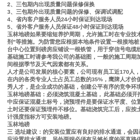
2
、三包期内出现质量问题保修保换
3
、三包期外出现质量问题的保修、保调试调配
4
、省内客户服务人员
24
小时保证到达现场
5
、省外客户服务人员保证
48
小时保证到达现场
玉林地磅如果要缩短养护周期，允许施工时在专业技
剂
”
等措施。为防雷您应根据本地条件设置一根接地桩
台中心位置到磅房应铺设一根铁管，用于穿信号电缆
基础施工时请参考我公司的基础图，一般的施工周期
间根据季节及天气因素都有关系。
人才是公司发展的核心要素，公司现有员工近
170
人
在内的各类专业人士占员工总数的
35%
，鹰牌人才价
秀人才，是企业成功的基础，创建公平有序的竞争环
玉林地磅基础：必须浇筑混凝土基础，
此基础必须开
中应保证混凝土标号，浇预埋件是要保证水平度、位
土时还要保证预埋件不移位。基础浇筑完工后，应按
计强度指标方可安装地磅。
玉林地磅
三
选址建议：的安装位置应有良好的排水通道，会因
应设置排水通道。另外两端必须有足够长度的平直路