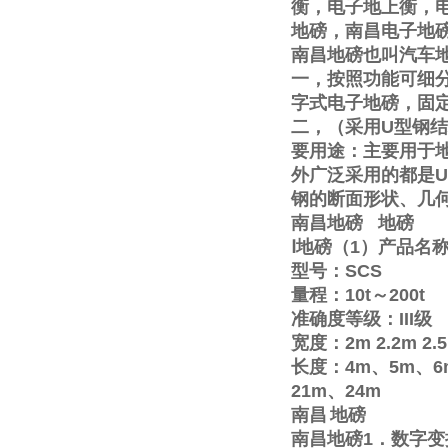
衡，电子地上衡，
地磅，南昌电子地
南昌地磅也叫汽车
一，按照功能可细
字式电子地磅，固
二，（采用
U
型钢结
要用途：主要用于
外广泛采用的都是
U
钢的断面形状、几
南昌地磅
地磅
Ⅰ
地磅（
1
）产品名
型号：
SCS
量程：
10t
～
200t
准确度等级：
III
级
宽度：
2m
2.2m
2.
长度：
4m
、
5m
、
6
21m
、
24m
南昌
地磅
南昌地磅
1
．数字变