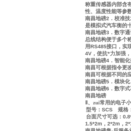
称重传感器内部含
性、温度性能等参
南昌地磅
2
．校准技
是模拟式汽车衡的
南昌地磅
3
．数字通
总线结构便于多个称
用
RS485
接口，实
4V
，使抗*力加强
南昌地磅
4
．智能化
南昌可根据指令更
南昌可根据不同的
南昌地磅
5
．模块化
南昌地磅
6
．数字式
南昌地磅
Ⅱ
、zui常用的电
型号：
SCS
规格
台面尺寸可选：
0.8
1.5*2m
，
2*2m
，
2
南昌地磅售
-
后服务