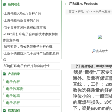
产品展示
Products
新闻动态
首页
>
产品中心
> >
电子汽车衡
上海伟酷500公斤台秤介绍
·
上海伟酷商业台秤的介绍
·
电子台秤常见问题和处理方法
·
200kg带打印电子台秤的技术参数和操
·
作注意事项
加强监管，有效防范电子台秤作弊
·
点击放大
工业不锈钢防水电子台秤产品性能及特
·
点
50kg打印电子台秤打印功能特性
·
【*】南昌地磅，80吨100
我是“鹰衡”厂家
产品目录
海外。质量有保证
电子台秤
直线
，
，工作
：
289
电子汽车衡
教你选择质量的好
电子地磅
吨位小的，一般面
的麻烦与损失。
3
米
电子吊秤
下，梁是由
6mm
的
联系我们