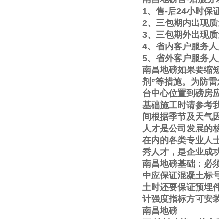
1
、售
-
后
24
小时保
2
、三包期内出现质
3
、三包期外出现质
4
、省内客户服务人
5
、省外客户服务人
南昌地磅如果要缩
剂
”
等措施。为防雷
台中心位置到磅房
基础施工时请参考
间根据季节及天气
人才是公司发展的
在内的各类专业人
秀人才，是企业成
南昌地磅基础：必
中应保证混凝土标
土时还要保证预埋
计强度指标方可安
南昌地磅