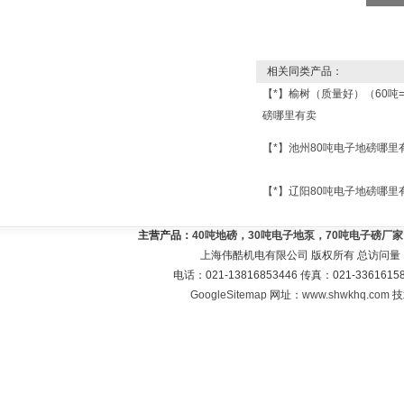
相关同类产品：
【*】榆树（质量好）（60吨
磅哪里有卖
【*】池州80吨电子地磅哪里
【*】辽阳80吨电子地磅哪里
主营产品：
40吨地磅，30吨电子地泵，70吨电子磅厂
上海伟酷机电有限公司 版权所有 总访问量
电话：021-13816853446 传真：021-33616
GoogleSitemap
网址：
www.shwkhq.com
技