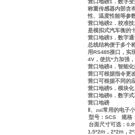
营口地磅
1
．数字变
称重传感器内部含
性、温度性能等参
营口地磅
2
．校准技
是模拟式汽车衡的
营口地磅
3
．数字通
总线结构便于多个称
用
RS485
接口，实
4V
，使抗*力加强
营口地磅
4
．智能化
营口可根据指令更
营口可根据不同的
营口地磅
5
．模块化
营口地磅
6
．数字式
营口地磅
Ⅱ
、zui常用的电
型号：
SCS
规格
台面尺寸可选：
0.8
1.5*2m
，
2*2m
，
2