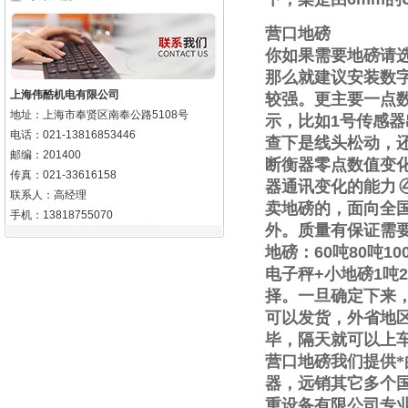
营口地磅
你如果需要地磅请
那么就建议安装数
上海伟酷机电有限公司
较强。更主要一点
地址：上海市奉贤区南奉公路5108号
示，比如
1
号传感器
电话：021-13816853446
查下是线头松动，
邮编：201400
断衡器零点数值变
传真：021-33616158
器通讯变化的能力
联系人：高经理
卖地磅的，面向全
手机：13818755070
外。质量有保证需
地磅：
60
吨
80
吨
10
电子秤
+
小地磅
1
吨
2
择。一旦确定下来
可以发货，外省地
毕，隔天就可以上
营口地磅我们提供
器，远销其它多个
重设备有限公司专