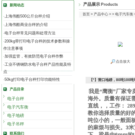
产品展示
Products
新闻动态
首页
>
产品中心
> >
电子汽车衡
上海伟酷500公斤台秤介绍
·
上海伟酷商业台秤的介绍
·
电子台秤常见问题和处理方法
·
200kg带打印电子台秤的技术参数和操
·
作注意事项
加强监管，有效防范电子台秤作弊
·
点击放大
工业不锈钢防水电子台秤产品性能及特
·
点
50kg打印电子台秤打印功能特性
·
【*】营口地磅，80吨100
产品目录
我是“鹰衡”厂家
海外。质量有保证
电子台秤
直线
，
，工作
：
289
电子汽车衡
教你选择质量的好
电子地磅
吨位小的，一般面
电子吊秤
的麻烦与损失。
3
米
联系我们
下，梁是由
6mm
的