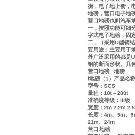
衡，电子地上衡，
地磅，营口电子地
营口地磅也叫汽车
一，按照功能可细
字式电子地磅，固
二，（采用
U
型钢结
要用途：主要用于
外广泛采用的都是
U
钢的断面形状、几
营口地磅
地磅
Ⅰ
地磅（
1
）产品名
型号：
SCS
量程：
10t
～
200t
准确度等级：
III
级
宽度：
2m
2.2m
2.
长度：
4m
、
5m
、
6
21m
、
24m
营口
地磅