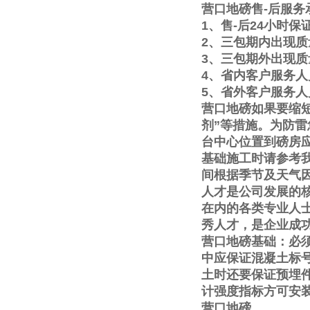
营口地磅售
-
后服务
1
、售
-
后
24
小时保
2
、三包期内出现质
3
、三包期外出现质
4
、省内客户服务人
5
、省外客户服务人
营口地磅如果要缩
剂
”
等措施。为防雷
台中心位置到磅房
基础施工时请参考
间根据季节及天气
人才是公司发展的
在内的各类专业人
秀人才，是企业成
营口地磅基础：必
中应保证混凝土标
土时还要保证预埋
计强度指标方可安
营口地磅